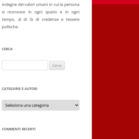
indegne dei valori umani in cui la persona
si riconosce in ogni spazio e in ogni
tempo, al di là di credenze e tessere
politiche.
CERCA
Ricerca
per:
CATEGORIE E AUTORI
Categorie
e
autori
COMMENTI RECENTI