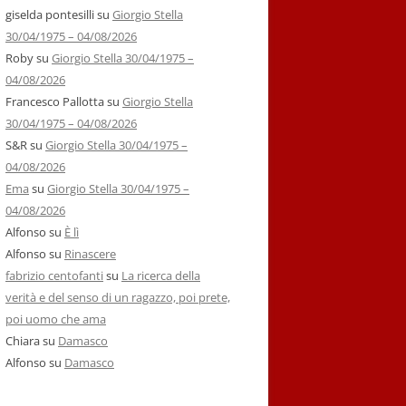
giselda pontesilli
su
Giorgio Stella
30/04/1975 – 04/08/2026
Roby
su
Giorgio Stella 30/04/1975 –
04/08/2026
Francesco Pallotta
su
Giorgio Stella
30/04/1975 – 04/08/2026
S&R
su
Giorgio Stella 30/04/1975 –
04/08/2026
Ema
su
Giorgio Stella 30/04/1975 –
04/08/2026
Alfonso
su
È lì
Alfonso
su
Rinascere
fabrizio centofanti
su
La ricerca della
verità e del senso di un ragazzo, poi prete,
poi uomo che ama
Chiara
su
Damasco
Alfonso
su
Damasco