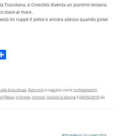
la Tuscolana, e Cinecittà diventa un puntino lontano,
o stavo al mare.
questo mi ruppe il polso e ancora adesso quando piove
C
m
o
i
n
di
vi
ele Kraushaar
,
Racconti
e taggato come
corteggiatori
,
e Filippi
,
troniste
,
tronisti
,
Uomini e donne
il
04/05/2010
da
di
Attraverso lo specchio
→