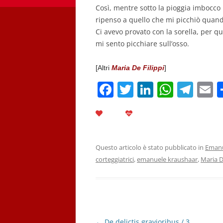
Così, mentre sotto la pioggia imbocco 
ripenso a quello che mi picchiò quand
Ci avevo provato con la sorella, per 
mi sento picchiare sull’osso.
[Altri
Maria De Filippi
]
F
T
Li
W
T
E
a
w
n
h
el
c
itt
k
at
e
a
e
er
e
s
gr
l
b
dI
A
a
Questo articolo è stato pubblicato in
Emanu
corteggiatrici
,
emanuele kraushaar
,
Maria D
o
n
p
m
o
p
k
Navigazione
←
De delictis gravioribus / 3