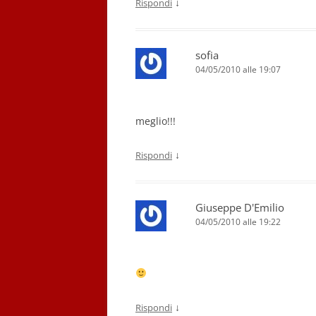
↓
Rispondi
sofia
04/05/2010 alle 19:07
meglio!!!
↓
Rispondi
Giuseppe D'Emilio
04/05/2010 alle 19:22
↓
Rispondi