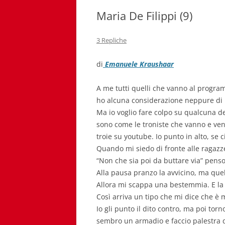
Maria De Filippi (9)
3 Repliche
di
Emanuele Kraushaar
A me tutti quelli che vanno al progr
ho alcuna considerazione neppure di 
Ma io voglio fare colpo su qualcuna d
sono come le troniste che vanno e ven
troie su youtube. Io punto in alto, se 
Quando mi siedo di fronte alle ragazz
“Non che sia poi da buttare via” penso
Alla pausa pranzo la avvicino, ma quel
Allora mi scappa una bestemmia. E la 
Così arriva un tipo che mi dice che è 
Io gli punto il dito contro, ma poi to
sembro un armadio e faccio palestra d