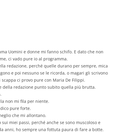
GIOVANNI NUSCIS
GUIDO MICHELONE
KIKA BOHR
MARINO MAGLIANI
amma Uomini e donne mi fanno schifo. E dato che non
me, ci vado pure io al programma.
MATTEO TELARA
ella redazione, perché quelle durano per sempre, mica
gono e poi nessuno se le ricorda, o magari gli scrivono
MONICA MAZZITELLI
ci scappa ci provo pure con Maria De Filippi.
PASQUALE VITAGLIANO
e della redazione punto subito quella più brutta.
.
RICCARDO FERRAZZI
la non mi fila per niente.
dico pure forte.
ROBERTO PLEVANO
meglio che mi allontano.
STEFANIE GOLISCH
rno sui miei passi, perché anche se sono muscoloso e
a anni, ho sempre una fottuta paura di fare a botte.