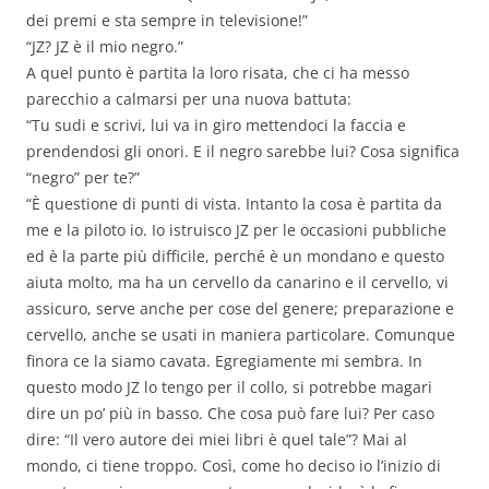
dei premi e sta sempre in televisione!”
“JZ? JZ è il mio negro.”
A quel punto è partita la loro risata, che ci ha messo
parecchio a calmarsi per una nuova battuta:
“Tu sudi e scrivi, lui va in giro mettendoci la faccia e
prendendosi gli onori. E il negro sarebbe lui? Cosa significa
“negro” per te?”
“È questione di punti di vista. Intanto la cosa è partita da
me e la piloto io. Io istruisco JZ per le occasioni pubbliche
ed è la parte più difficile, perché è un mondano e questo
aiuta molto, ma ha un cervello da canarino e il cervello, vi
assicuro, serve anche per cose del genere; preparazione e
cervello, anche se usati in maniera particolare. Comunque
finora ce la siamo cavata. Egregiamente mi sembra. In
questo modo JZ lo tengo per il collo, si potrebbe magari
dire un po’ più in basso. Che cosa può fare lui? Per caso
dire: “Il vero autore dei miei libri è quel tale”? Mai al
mondo, ci tiene troppo. Così, come ho deciso io l’inizio di