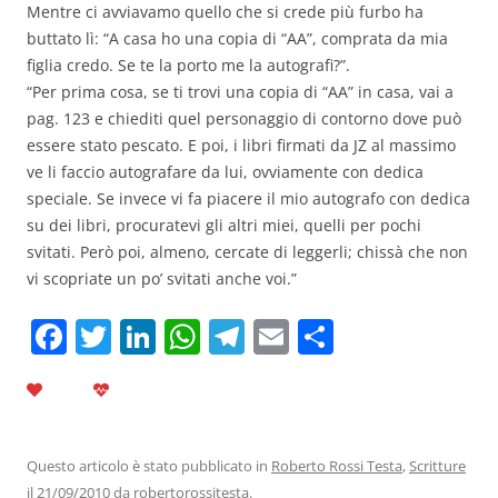
Mentre ci avviavamo quello che si crede più furbo ha
buttato lì: “A casa ho una copia di “AA”, comprata da mia
figlia credo. Se te la porto me la autografi?”.
“Per prima cosa, se ti trovi una copia di “AA” in casa, vai a
pag. 123 e chiediti quel personaggio di contorno dove può
essere stato pescato. E poi, i libri firmati da JZ al massimo
ve li faccio autografare da lui, ovviamente con dedica
speciale. Se invece vi fa piacere il mio autografo con dedica
su dei libri, procuratevi gli altri miei, quelli per pochi
svitati. Però poi, almeno, cercate di leggerli; chissà che non
vi scopriate un po’ svitati anche voi.”
F
T
Li
W
T
E
C
a
w
n
h
el
m
o
c
itt
k
at
e
ai
n
e
er
e
s
gr
l
di
b
dI
A
a
vi
Questo articolo è stato pubblicato in
Roberto Rossi Testa
,
Scritture
il
21/09/2010
da
robertorossitesta
.