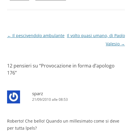
o
n
p
m
di
o
p
k
Navigazione
←
Il pescivendolo ambulante
Il volto quasi umano, di Paolo
articolo
Valesio
→
12 pensieri su “
Provocazione in forma d’apologo
176
”
sparz
21/09/2010 alle 08:53
Roberto! Che bello! Quando un millesimato come si deve
per tutta lpels?