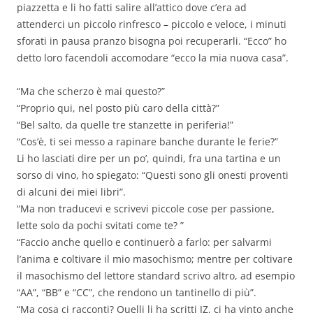
piazzetta e li ho fatti salire all’attico dove c’era ad
attenderci un piccolo rinfresco – piccolo e veloce, i minuti
sforati in pausa pranzo bisogna poi recuperarli. “Ecco” ho
detto loro facendoli accomodare “ecco la mia nuova casa”.
“Ma che scherzo è mai questo?”
“Proprio qui, nel posto più caro della città?”
“Bel salto, da quelle tre stanzette in periferia!”
“Cos’è, ti sei messo a rapinare banche durante le ferie?”
Li ho lasciati dire per un po’, quindi, fra una tartina e un
sorso di vino, ho spiegato: “Questi sono gli onesti proventi
di alcuni dei miei libri”.
“Ma non traducevi e scrivevi piccole cose per passione,
lette solo da pochi svitati come te? ”
“Faccio anche quello e continuerò a farlo: per salvarmi
l’anima e coltivare il mio masochismo; mentre per coltivare
il masochismo del lettore standard scrivo altro, ad esempio
“AA”, “BB” e “CC”, che rendono un tantinello di più”.
“Ma cosa ci racconti? Quelli li ha scritti JZ, ci ha vinto anche