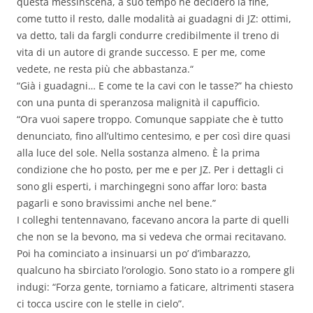
questa messinscena, a suo tempo ne deciderò la fine,
come tutto il resto, dalle modalità ai guadagni di JZ: ottimi,
va detto, tali da fargli condurre credibilmente il treno di
vita di un autore di grande successo. E per me, come
vedete, ne resta più che abbastanza.“
“Già i guadagni… E come te la cavi con le tasse?” ha chiesto
con una punta di speranzosa malignità il capufficio.
“Ora vuoi sapere troppo. Comunque sappiate che è tutto
denunciato, fino all’ultimo centesimo, e per così dire quasi
alla luce del sole. Nella sostanza almeno. È la prima
condizione che ho posto, per me e per JZ. Per i dettagli ci
sono gli esperti, i marchingegni sono affar loro: basta
pagarli e sono bravissimi anche nel bene.”
I colleghi tentennavano, facevano ancora la parte di quelli
che non se la bevono, ma si vedeva che ormai recitavano.
Poi ha cominciato a insinuarsi un po’ d’imbarazzo,
qualcuno ha sbirciato l’orologio. Sono stato io a rompere gli
indugi: “Forza gente, torniamo a faticare, altrimenti stasera
ci tocca uscire con le stelle in cielo”.