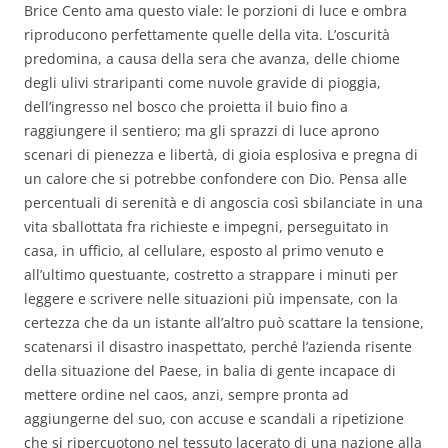
Brice Cento ama questo viale: le porzioni di luce e ombra
riproducono perfettamente quelle della vita. L’oscurità
predomina, a causa della sera che avanza, delle chiome
degli ulivi straripanti come nuvole gravide di pioggia,
dell’ingresso nel bosco che proietta il buio fino a
raggiungere il sentiero; ma gli sprazzi di luce aprono
scenari di pienezza e libertà, di gioia esplosiva e pregna di
un calore che si potrebbe confondere con Dio.
Pensa alle
percentuali di serenità e di angoscia così sbilanciate in una
vita sballottata fra richieste e impegni, perseguitato in
casa, in ufficio, al cellulare, esposto al primo venuto e
all’ultimo questuante, costretto a strappare i minuti per
leggere e scrivere nelle situazioni più impensate, con la
certezza che da un istante all’altro può scattare la tensione,
scatenarsi il disastro inaspettato, perché l’azienda risente
della situazione del Paese, in balia di gente incapace di
mettere ordine nel caos, anzi, sempre pronta ad
aggiungerne del suo, con accuse e scandali a ripetizione
che si ripercuotono nel tessuto lacerato di una nazione alla