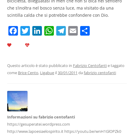
bicicletta, dileguatasi in men che non si dica nel sentiero
che s’inoltra nel bosco senza luce, ma visitato da una
scintilla calda che si potrebbe confondere con Dio.
F
T
Li
W
T
E
C
a
w
n
h
el
m
o
c
itt
k
at
e
ai
n
e
er
e
s
gr
l
di
b
dI
A
a
vi
Questo articolo è stato pubblicato in
Fabrizio Centofanti
e taggato
come
Brice Cento
,
Ligabue
il
30/01/2011
da
fabrizio centofanti
o
n
p
m
di
o
p
k
Informazioni su fabrizio centofanti
https://gesuperatei.wordpress.com
http://www.lapoesiaelospirito.it https://youtu.be/wnH1GlOPZk0