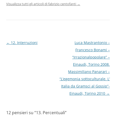
Visualizza tutti gli articoli di fabrizio centofanti
→
Navigazione
←
12. Interruzioni
Luca Mastrantonio –
articolo
Francesco Bonami –
“Irrazionalpopolare” –
Einaudi, Torino 2008.
Massimiliano Panarari –
“L’egemonia sottoculturale. L’
Italia da Gramsci al Gossip”-
Einaudi, Torino 2010
→
12 pensieri su “
13. Percentuali
”