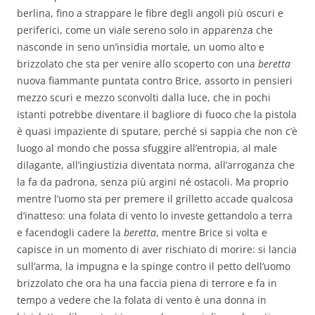
berlina, fino a strappare le fibre degli angoli più oscuri e
periferici, come un viale sereno solo in apparenza che
nasconde in seno un’insidia mortale, un uomo alto e
brizzolato che sta per venire allo scoperto con una
beretta
nuova fiammante puntata contro Brice, assorto in pensieri
mezzo scuri e mezzo sconvolti dalla luce, che in pochi
istanti potrebbe diventare il bagliore di fuoco che la pistola
è quasi impaziente di sputare, perché si sappia che non c’è
luogo al mondo che possa sfuggire all’entropia, al male
dilagante, all’ingiustizia diventata norma, all’arroganza che
la fa da padrona, senza più argini né ostacoli. Ma proprio
mentre l’uomo sta per premere il grilletto accade qualcosa
d’inatteso: una folata di vento lo investe gettandolo a terra
e facendogli cadere la
beretta
, mentre Brice si volta e
capisce in un momento di aver rischiato di morire: si lancia
sull’arma, la impugna e la spinge contro il petto dell’uomo
brizzolato che ora ha una faccia piena di terrore e fa in
tempo a vedere che la folata di vento è una donna in