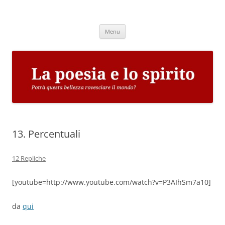
Vai
al
La poesia e lo spirito
contenuto
Potrà questa bellezza rovesciare il mondo?
Menu
13. Percentuali
12 Repliche
[youtube=http://www.youtube.com/watch?v=P3AIhSm7a10]
da
qui