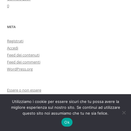
0
META
Registrati
Accedi
Feed dei contenuti
Feed dei commenti
WordPress.org
Essere o non essere
Grandezza
Utilizziamo i cookie per essere sicuri che tu possa avere la
Fogli sparsi, di Bruno Mohorovich
migliore esperienza sul nostro sito. Se continui ad utilizzare
L’arte dello scrivere, di Gualberto Alvino
questo sito noi assumiamo che tu ne sia felice.
Donare
Ok