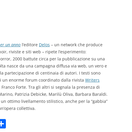
GIOVANNI NUSCIS
GUIDO MICHELONE
KIKA BOHR
per un anno
l’editore
Delos
– un network che produce
MARINO MAGLIANI
oir, riviste e siti web – ripete l’esperimento:
 horror, 2000 battute circa per la pubblicazione su una
MATTEO TELARA
colta nasce da una campagna diffusa via web, un vero e
la partecipazione di centinaia di autori. I testi sono
MONICA MAZZITELLI
no di un enorme forum coordinato dalla rivista
Writers
PASQUALE VITAGLIANO
 Franco Forte. Tra gli altri si segnala la presenza di
Marino, Patrizia Debicke, Marilù Oliva, Barbara Baraldi.
RICCARDO FERRAZZI
 un ottimo livellamento stilistico, anche per la “gabbia”
n’opera collettiva.
ROBERTO PLEVANO
C
STEFANIE GOLISCH