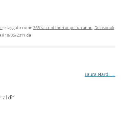
m
o
i
n
di
vi
re
e taggato come
365 racconti horror per un anno
,
Delosbook
,
a
il
18/05/2011
da
di
Laura Nardi
→
 al dì
”