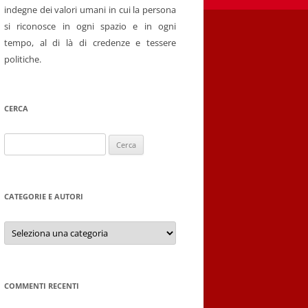
indegne dei valori umani in cui la persona
si riconosce in ogni spazio e in ogni
tempo, al di là di credenze e tessere
politiche.
CERCA
Ricerca
per:
CATEGORIE E AUTORI
Categorie
e
autori
COMMENTI RECENTI