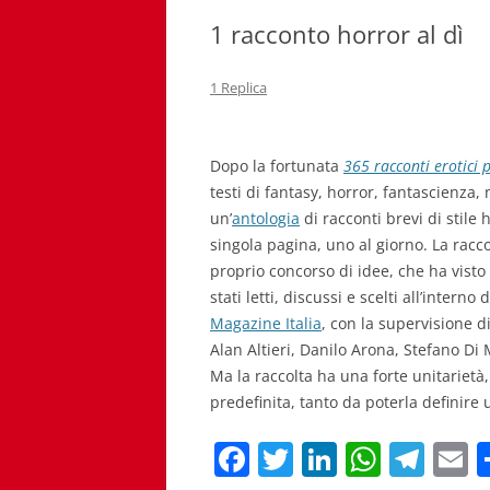
1 racconto horror al dì
1 Replica
Dopo la fortunata
365 racconti erotici 
testi di fantasy, horror, fantascienza, n
un’
antologia
di racconti brevi di stile
singola pagina, uno al giorno. La rac
proprio concorso di idee, che ha visto 
stati letti, discussi e scelti all’inter
Magazine Italia
, con la supervisione di
Alan Altieri, Danilo Arona, Stefano Di 
Ma la raccolta ha una forte unitarietà,
predefinita, tanto da poterla definire u
F
T
Li
W
T
E