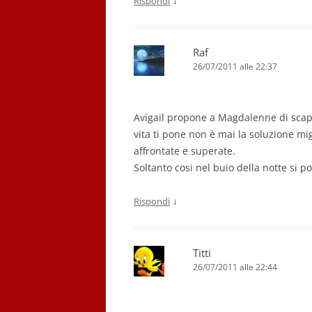
↓
Rispondi
Raf
26/07/2011 alle 22:37
Avigail propone a Magdalenne di scap
vita ti pone non è mai la soluzione mi
affrontate e superate.
Soltanto cosi nel buio della notte si po
↓
Rispondi
Titti
26/07/2011 alle 22:44