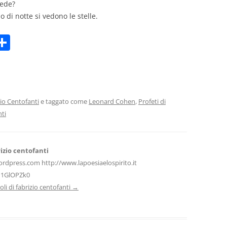
rede?
o di notte si vedono le stelle.
C
m
o
i
n
di
vi
io Centofanti
e taggato come
Leonard Cohen
,
Profeti di
nti
di
izio centofanti
ordpress.com http://www.lapoesiaelospirito.it
H1GlOPZk0
icoli di fabrizio centofanti
→