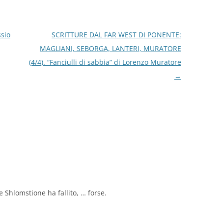
ssio
SCRITTURE DAL FAR WEST DI PONENTE:
MAGLIANI, SEBORGA, LANTERI, MURATORE
(4/4). “Fanciulli di sabbia” di Lorenzo Muratore
→
 Shlomstione ha fallito, … forse.