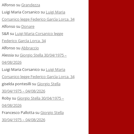
Alfonso
su
Grandezza
Luigi Maria Corsanico
su
Luigi Maria
Corsanico legge Federico Garcìa Lorca. 34
Alfonso
su
Donare
S&R
su
Luigi Maria Corsanico legge
Federico Garcìa Lorca. 34
Alfonso
su
Abbraccio
Alessia
su
Giorgio Stella 30/04/1975 –
04/08/2026
Luigi Maria Corsanico
su
Luigi Maria
Corsanico legge Federico Garcìa Lorca. 34
giselda pontesilli
su
Giorgio Stella
30/04/1975 – 04/08/2026
Roby
su
Giorgio Stella 30/04/1975 –
04/08/2026
Francesco Pallotta
su
Giorgio Stella
30/04/1975 – 04/08/2026