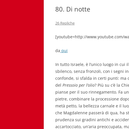
80. Di notte
26 Repliche
[youtube=http://www.youtube.com/wa
da
qui
In tutto Israele, è l’unico luogo in cui i
sbilenco, senza fronzoli, con i segni i
confonde, si sfalda in certi punti: ma c
del
Pressoio per l’olio
? Più su c’è la Ch
pianse per il suo rinnegamento.
Fa un 
pietre, combinare la processione dopo 
metà petto, la bellezza carnale e il lu
che Magdalenne passerà di qua, ha stud
prudenza sui gradini antichi e acciden
accartocciato, un’aria preoccupata, ma 