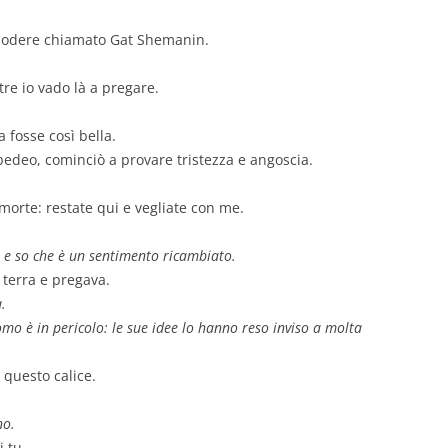
podere chiamato Gat Shemanin.
tre io vado là a pregare.
a fosse così bella.
Zebedeo, cominciò a provare tristezza e angoscia.
a morte: restate qui e vegliate con me.
 e so che è un sentimento ricambiato.
 terra e pregava.
.
mo è in pericolo: le sue idee lo hanno reso inviso a molta
 questo calice.
no.
 tu.