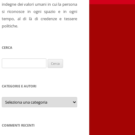
indegne dei valori umani in cui la persona
si riconosce in ogni spazio e in ogni
tempo, al di là di credenze e tessere
politiche.
CERCA
Ricerca
per:
CATEGORIE E AUTORI
Categorie
e
autori
COMMENTI RECENTI