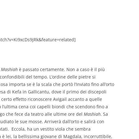
GIOVANNI NUSCIS
GUIDO MICHELONE
KIKA BOHR
tch?v=Ki9xcDs9jRk&feature=related]
MARINO MAGLIANI
MATTEO TELARA
l
Mashiah
è passato certamente. Non a caso è il più
nconfondibili del tempo. L’ordine delle pietre si
MONICA MAZZITELLI
osa importa se è la scala che portò l’Inviato fino all’orto
PASQUALE VITAGLIANO
iesa di Kefa in Gallicantu, dove il primo dei discepoli
certo effetto riconoscere Avigail accanto a quelle
RICCARDO FERRAZZI
l’ultima cena coi capelli biondi che scendono fino a
ogo che fece da teatro alle ultime ore del
Mashiah
. Sa
ROBERTO PLEVANO
iato le sue mosse. Arriverà dall’orto e salirà con
STEFANIE GOLISCH
tati. Eccola, ha un vestito viola che sembra
è lei, la bellissima giovane di Magdala, incorruttibile,