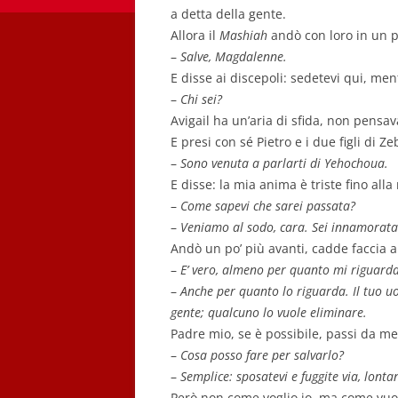
a detta della gente.
Allora il
Mashiah
andò con loro in un 
–
Salve, Magdalenne.
E disse ai discepoli: sedetevi qui, men
–
Chi sei?
Avigail ha un’aria di sfida, non pensav
E presi con sé Pietro e i due figli di 
–
Sono venuta a parlarti di Yehochoua.
E disse: la mia anima è triste fino all
–
Come sapevi che sarei passata?
–
Veniamo al sodo, cara. Sei innamorata
Andò un po’ più avanti, cadde faccia a
–
E’ vero, almeno per quanto mi riguarda
–
Anche per quanto lo riguarda. Il tuo uo
gente; qualcuno lo vuole eliminare.
Padre mio, se è possibile, passi da me
–
Cosa posso fare per salvarlo?
–
Semplice: sposatevi e fuggite via, lonta
Però non come voglio io, ma come vuoi