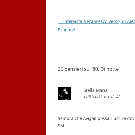
Navigazione
←
Intervista a Francesco Verso, di Ale
articolo
Brugnoli
26 pensieri su “
80. Di notte
”
Stella Maria
26/07/2011 alle 21:27
Sembra che Avigail possa riuscire dove
SM