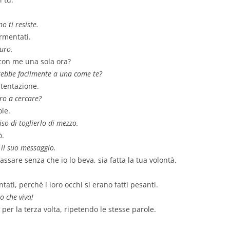
o ti resiste.
ormentati.
uro.
e con me una sola ora?
rebbe facilmente a una come te?
 tentazione.
ro a cercare?
ole.
iso di toglierlo di mezzo.
ò.
 il suo messaggio.
ssare senza che io lo beva, sia fatta la tua volontà.
ati, perché i loro occhi si erano fatti pesanti.
o che viva!
 per la terza volta, ripetendo le stesse parole.