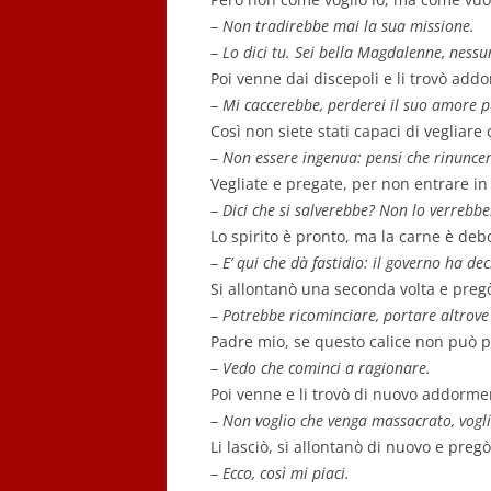
–
Non tradirebbe mai la sua missione.
–
Lo dici tu. Sei bella Magdalenne, nessun
Poi venne dai discepoli e li trovò add
–
Mi caccerebbe, perderei il suo amore p
Così non siete stati capaci di vegliar
–
Non essere ingenua: pensi che rinunce
Vegliate e pregate, per non entrare in
–
Dici che si salverebbe? Non lo verrebbe
Lo spirito è pronto, ma la carne è deb
–
E’ qui che dà fastidio: il governo ha dec
Si allontanò una seconda volta e preg
–
Potrebbe ricominciare, portare altrove
Padre mio, se questo calice non può pa
–
Vedo che cominci a ragionare.
Poi venne e li trovò di nuovo addorment
–
Non voglio che venga massacrato, vogli
Li lasciò, si allontanò di nuovo e pregò
–
Ecco, così mi piaci.