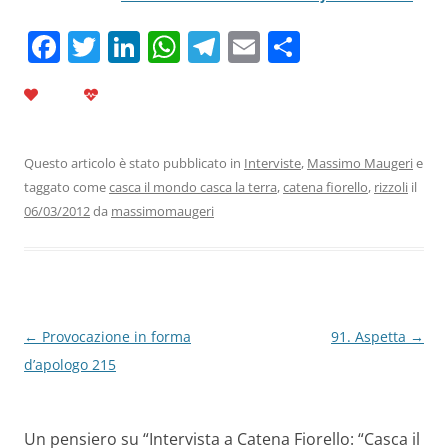
F
T
Li
W
T
E
C
a
w
n
h
el
m
o
c
itt
k
at
e
ai
n
e
er
e
s
gr
l
di
b
dI
A
a
vi
Questo articolo è stato pubblicato in
Interviste
,
Massimo Maugeri
e
taggato come
casca il mondo casca la terra
,
catena fiorello
,
rizzoli
il
o
n
p
m
di
06/03/2012
da
massimomaugeri
o
p
k
Navigazione
←
Provocazione in forma
91. Aspetta
→
articolo
d’apologo 215
Un pensiero su “
Intervista a Catena Fiorello: “Casca il