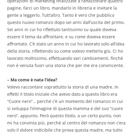
operazioni di marketing finalizzate a raffazzonare quattro
pagine, farci un libro, mandarlo in libreria e invitare la
gente a leggerlo. Tutt’altro. Tanto è vero che pubblico
questo nuovo romanzo dopo sei anni dall’uscita del primo.
Sei anni in cui ho riflettuto tantissimo su quale doveva
essere il tema da affrontare, e su come doveva essere
affrontato. C’è stato un anno in cui ho lavorato solo all’idea
della storia, riflettendo su come volevo metterla giù. Ci ho
lavorato moltissimo, effettuando vari cambiamenti, finché
non è venuta fuori una storia che per me era convincente.
– Ma come è nata l’idea?
Volevo raccontare soprattutto la storia di una madre. In
effetti il titolo iniziale che avevo dato a questo libro era
“Cuore nero”… perché c’è un momento del romanzo in cui
si sviluppa l’immagine di questa mamma e del suo “cuore
nero”, appunto. Però questo titolo, a un certo punto, non
mi ha convinta più, perché al centro del romanzo non c’era
solo il dolore indicibile che prova questa madre, ma tutto