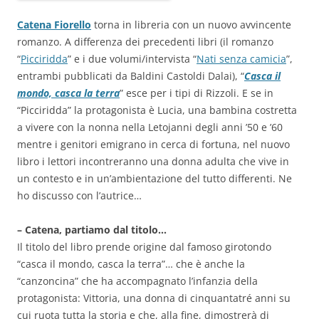
Catena Fiorello
torna in libreria con un nuovo avvincente
romanzo. A differenza dei precedenti libri (il romanzo
“
Picciridda
” e i due volumi/intervista “
Nati senza camicia
”,
entrambi pubblicati da Baldini Castoldi Dalai), “
Casca il
mondo, casca la terra
” esce per i tipi di Rizzoli. E se in
“Picciridda” la protagonista è Lucia, una bambina costretta
a vivere con la nonna nella Letojanni degli anni ’50 e ’60
mentre i genitori emigrano in cerca di fortuna, nel nuovo
libro i lettori incontreranno una donna adulta che vive in
un contesto e in un’ambientazione del tutto differenti. Ne
ho discusso con l’autrice…
– Catena, partiamo dal titolo…
Il titolo del libro prende origine dal famoso girotondo
“casca il mondo, casca la terra”… che è anche la
“canzoncina” che ha accompagnato l’infanzia della
protagonista: Vittoria, una donna di cinquantatré anni su
cui ruota tutta la storia e che, alla fine, dimostrerà di