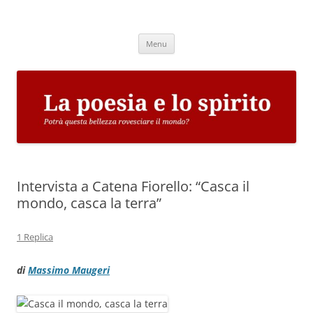
Vai
al
La poesia e lo spirito
contenuto
Potrà questa bellezza rovesciare il mondo?
Menu
Intervista a Catena Fiorello: “Casca il
mondo, casca la terra”
1 Replica
di
Massimo Maugeri