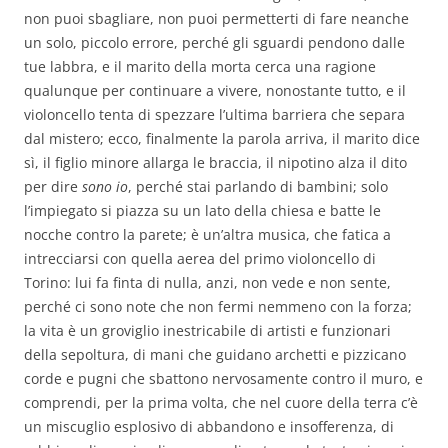
non puoi sbagliare, non puoi permetterti di fare neanche
un solo, piccolo errore, perché gli sguardi pendono dalle
tue labbra, e il marito della morta cerca una ragione
qualunque per continuare a vivere, nonostante tutto, e il
violoncello tenta di spezzare l’ultima barriera che separa
dal mistero; ecco, finalmente la parola arriva, il marito dice
sì, il figlio minore allarga le braccia, il nipotino alza il dito
per dire
sono io
, perché stai parlando di bambini; solo
l’impiegato si piazza su un lato della chiesa e batte le
nocche contro la parete; è un’altra musica, che fatica a
intrecciarsi con quella aerea del primo violoncello di
Torino: lui fa finta di nulla, anzi, non vede e non sente,
perché ci sono note che non fermi nemmeno con la forza;
la vita è un groviglio inestricabile di artisti e funzionari
della sepoltura, di mani che guidano archetti e pizzicano
corde e pugni che sbattono nervosamente contro il muro, e
comprendi, per la prima volta, che nel cuore della terra c’è
un miscuglio esplosivo di abbandono e insofferenza, di