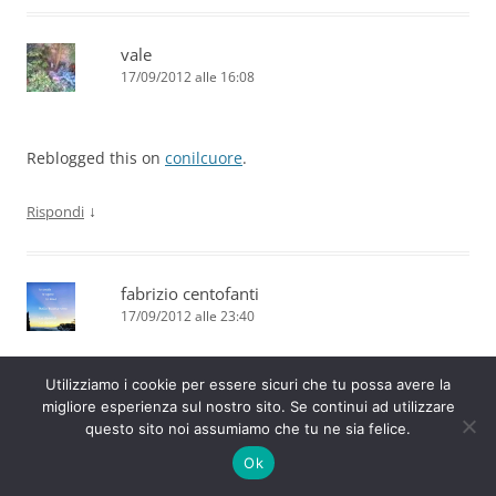
vale
17/09/2012 alle 16:08
Reblogged this on
conilcuore
.
↓
Rispondi
fabrizio centofanti
17/09/2012 alle 23:40
Utilizziamo i cookie per essere sicuri che tu possa avere la
grazie!
migliore esperienza sul nostro sito. Se continui ad utilizzare
buona fede e sincerità sono un buon profumo.
questo sito noi assumiamo che tu ne sia felice.
Ok
↓
Rispondi