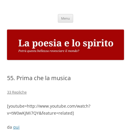
Vai
al
La poesia e lo spirito
contenuto
Potrà questa bellezza rovesciare il mondo?
Menu
55. Prima che la musica
33 Repliche
[youtube=http://www.youtube.com/watch?
v=tW0wKJMi7QY&feature=related]
da
qui