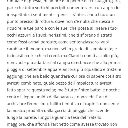
rabbia e di poesia, di amore e di potere e la testa gira, gira,
pare che tutto vortichi precipitosamente verso un approdo
inaspettato: i sentimenti – pensi – s’intrecciano fino a un
punto preciso di rottura, dove non c’è nulla che riesca a
ricucire le tue parole con le sue, che possa allineare i tuoi
occhi azzurri e i suoi, nerissimi, che ti sfiorano distratti
come fossi ormai perduto, come sentenziassero: vuoi
cambiare il mondo, ma non sei in grado di cambiare te; e
tu insisti a dire che ci credi, ma Claudia non ti ascolta più,
non vuole più adattarsi al campo di erbacce che alla prima
pioggia di settembre appare ancora più squallido e triste, e
aggiungi che era bello quand’era curiosa di sapere cos’altro
avresti combinato, quale pezzo dell’impalcatura avresti
fatto sparire questa volta; ma è tutto finito: batte le nocche
contro il legno umido della baracca, non vede l’ora di
archiviare l’ennesimo, fallito tentativo di capirsi, non sente
la musica prodotta dalla goccia di pioggia che scende
lungo la parete, lungo la guancia tesa del fratello
maggiore, che affonda l’archetto come avesse trovato non