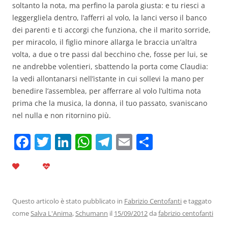
soltanto la nota, ma perfino la parola giusta: e tu riesci a
leggergliela dentro, l’afferri al volo, la lanci verso il banco
dei parenti e ti accorgi che funziona, che il marito sorride,
per miracolo, il figlio minore allarga le braccia un’altra
volta, a due o tre passi dal becchino che, fosse per lui, se
ne andrebbe volentieri, sbattendo la porta come Claudia:
la vedi allontanarsi nell’istante in cui sollevi la mano per
benedire l’assemblea, per afferrare al volo l’ultima nota
prima che la musica, la donna, il tuo passato, svaniscano
nel nulla e non ritornino più.
F
T
Li
W
T
E
C
a
w
n
h
el
m
o
c
itt
k
at
e
ai
n
e
er
e
s
gr
l
di
b
dI
A
a
vi
Questo articolo è stato pubblicato in
Fabrizio Centofanti
e taggato
come
Salva L'Anima
,
Schumann
il
15/09/2012
da
fabrizio centofanti
o
n
p
m
di