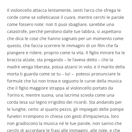
Il violoncello attacca lentamente, senti l’arco che sfrega le
corde come se solleticasse il cuore, mentre cerchi le parole
come fossero note: non ti puoi sbagliare, sarebbe una
catastrofe, perché pendono dalle tue labbra, si aspettano
che dica le cose che hanno sognato per un momento come
questo, che faccia scorrere le immagini di un film che fa
piangere e ridere, proprio come la vita.
Il figlio minore ha le
braccia alzate, sta pregando – te l’aveva detto – che la
madre venga liberata, possa alzarsi in volo, e il marito della
morta ti guarda come se tu – tu! – potessi pronunciare le
formule che lui non trova e seguono le curve della musica
che il figlio maggiore strappa al violoncello portato da
Torino e, mentre suona, una lacrima scivola come una
corda tesa sul legno irrigidito dei ricordi. Sta andando per
le lunghe, certo: al quarto pezzo, gli impiegati delle pompe
funebri irrompono in chiesa con gesti d’impazienza, loro
non gradiscono la musica né le tue parole, non sanno che
cerchi di accordare le frasi alle immagini, alle note, e che