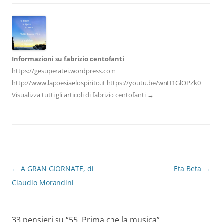
o
p
k
Informazioni su fabrizio centofanti
https://gesuperatei.wordpress.com
http://www.lapoesiaelospirito.it https://youtu.be/wnH1GlOPZk0
Visualizza tutti gli articoli di fabrizio centofanti
→
Navigazione
←
A GRAN GIORNATE, di
Eta Beta
→
articolo
Claudio Morandini
33 pensieri su “
55. Prima che la musica
”