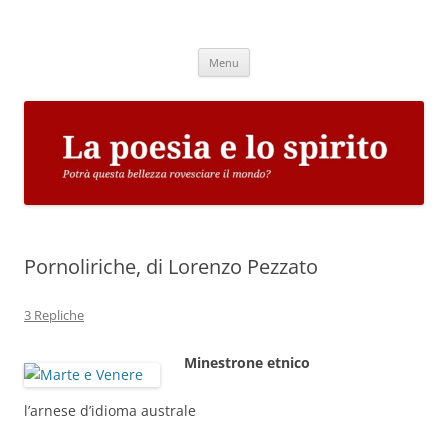
Vai
al
La poesia e lo spirito
contenuto
Potrà questa bellezza rovesciare il mondo?
Menu
Pornoliriche, di Lorenzo Pezzato
3 Repliche
Minestrone etnico
l’arnese d’idioma australe