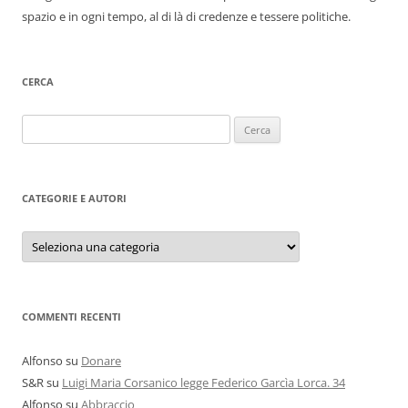
spazio e in ogni tempo, al di là di credenze e tessere politiche.
CERCA
Ricerca
per:
CATEGORIE E AUTORI
Categorie
e
autori
COMMENTI RECENTI
Alfonso
su
Donare
S&R
su
Luigi Maria Corsanico legge Federico Garcìa Lorca. 34
Alfonso
su
Abbraccio