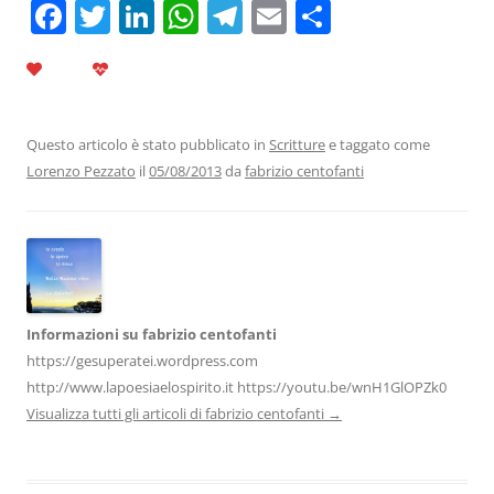
F
T
Li
W
T
E
C
a
w
n
h
el
m
o
c
itt
k
at
e
ai
n
e
er
e
s
gr
l
di
b
dI
A
a
vi
Questo articolo è stato pubblicato in
Scritture
e taggato come
Lorenzo Pezzato
il
05/08/2013
da
fabrizio centofanti
o
n
p
m
di
o
p
k
Informazioni su fabrizio centofanti
https://gesuperatei.wordpress.com
http://www.lapoesiaelospirito.it https://youtu.be/wnH1GlOPZk0
Visualizza tutti gli articoli di fabrizio centofanti
→