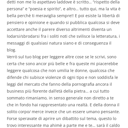
detti non me lo aspettavo laddove è scritto… “rispetto della
persona” e “poesia e spirito”, e altro… tutto qui, ma la vita è
bella perchè ti meraviglia sempre!! E poi esiste la libertà di
pensiero e opinione e quando si pubblica qualcosa si deve
accettare anche il parere diverso altrimenti diventa un
lodarsi/sbrodarsi fra i soliti noti che svilisce la letteratura, i
messaggi di qualsiasi natura siano e di conseguenza il
blog.
Verrò sul tuo blog per leggere altre cose se le scrivi, sono
certa che sono ancor più belle e fra queste mi piacerebbe
leggere qualcosa che non umilia le donne, qualcosa che
difende chi subisce violenze di ogni tipo e non soddisfa le
leggi del mercato che fanno della pornografia ancora il
business più fiorente dall’età della pietra… a cui tutto
sommato rimaniamo, in senso generale non diretto a te
che in fondo hai rappresentato una realtà. E della donna il
solito corpo/ merce invece che un essere umano pensante.
Forse speravate di aprire un dibattito sul tema, questo lo
trovo interessante ma ahimè a parte me e te… sarà il caldo