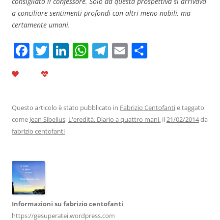
consigliato il confessore. Solo da questa prospettiva si arrivava
a conciliare sentimenti profondi con altri meno nobili, ma
certamente umani.
F
T
Li
W
T
E
C
a
w
n
h
el
m
o
c
itt
k
at
e
ai
n
e
er
e
s
gr
l
di
b
dI
A
a
vi
Questo articolo è stato pubblicato in
Fabrizio Centofanti
e taggato
come
Jean Sibelius
,
L'eredità. Diario a quattro mani.
il
21/02/2014
da
o
n
p
m
di
fabrizio centofanti
o
p
k
Informazioni su fabrizio centofanti
https://gesuperatei.wordpress.com