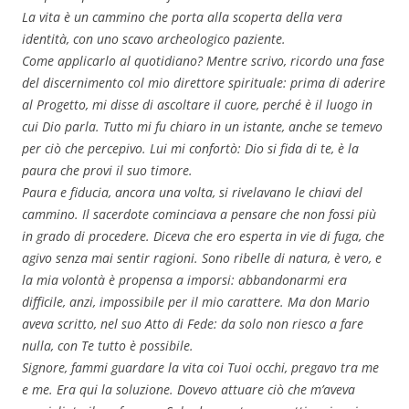
La vita è un cammino che porta alla scoperta della vera
identità, con uno scavo archeologico paziente.
Come applicarlo al quotidiano? Mentre scrivo, ricordo una fase
del discernimento col mio direttore spirituale: prima di aderire
al Progetto, mi disse di ascoltare il cuore, perché è il luogo in
cui Dio parla. Tutto mi fu chiaro in un istante, anche se temevo
per ciò che percepivo. Lui mi confortò: Dio si fida di te, è la
paura che provi il suo timore.
Paura e fiducia, ancora una volta, si rivelavano le chiavi del
cammino. Il sacerdote cominciava a pensare che non fossi più
in grado di procedere. Diceva che ero esperta in vie di fuga, che
agivo senza mai sentir ragioni. Sono ribelle di natura, è vero, e
la mia volontà è propensa a imporsi: abbandonarmi era
difficile, anzi, impossibile per il mio carattere. Ma don Mario
aveva scritto, nel suo Atto di Fede: da solo non riesco a fare
nulla, con Te tutto è possibile.
Signore, fammi guardare la vita coi Tuoi occhi, pregavo tra me
e me. Era qui la soluzione. Dovevo attuare ciò che m’aveva