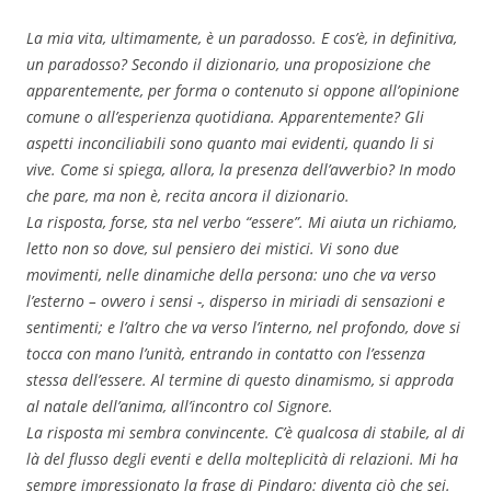
La mia vita, ultimamente, è un paradosso. E cos’è, in definitiva,
un paradosso? Secondo il dizionario, una proposizione che
apparentemente, per forma o contenuto si oppone all’opinione
comune o all’esperienza quotidiana. Apparentemente? Gli
aspetti inconciliabili sono quanto mai evidenti, quando li si
vive. Come si spiega, allora, la presenza dell’avverbio? In modo
che pare, ma non è, recita ancora il dizionario.
La risposta, forse, sta nel verbo “essere”. Mi aiuta un richiamo,
letto non so dove, sul pensiero dei mistici. Vi sono due
movimenti, nelle dinamiche della persona: uno che va verso
l’esterno – ovvero i sensi -, disperso in miriadi di sensazioni e
sentimenti; e l’altro che va verso l’interno, nel profondo, dove si
tocca con mano l’unità, entrando in contatto con l’essenza
stessa dell’essere. Al termine di questo dinamismo, si approda
al natale dell’anima, all’incontro col Signore.
La risposta mi sembra convincente. C’è qualcosa di stabile, al di
là del flusso degli eventi e della molteplicità di relazioni. Mi ha
sempre impressionato la frase di Pindaro: diventa ciò che sei.