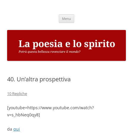
Vai
al
La poesia e lo spirito
contenuto
Potrà questa bellezza rovesciare il mondo?
Menu
40. Un’altra prospettiva
10 Repliche
[youtube=https://www.youtube.com/watch?
v=s_hbNeq0qy8]
da
qui