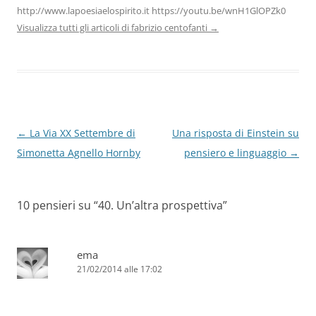
http://www.lapoesiaelospirito.it https://youtu.be/wnH1GlOPZk0
Visualizza tutti gli articoli di fabrizio centofanti
→
Navigazione
←
La Via XX Settembre di
Una risposta di Einstein su
articolo
Simonetta Agnello Hornby
pensiero e linguaggio
→
10 pensieri su “
40. Un’altra prospettiva
”
ema
21/02/2014 alle 17:02