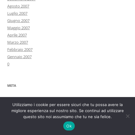
Agosto 2007
Luglio 2007
Giugno 2007
Maggio 2007
Aprile 2007
Marzo 2007
Febbraio 2007
Gennaio 2007
0
META
Registrati
Utilizziamo i cookie per essere sicuri che tu possa avere la
Accedi
migliore esperienza sul nostro sito. Se continui ad utilizzare
Feed dei contenuti
questo sito noi assumiamo che tu ne sia felice.
Feed dei commenti
Ok
WordPress.org