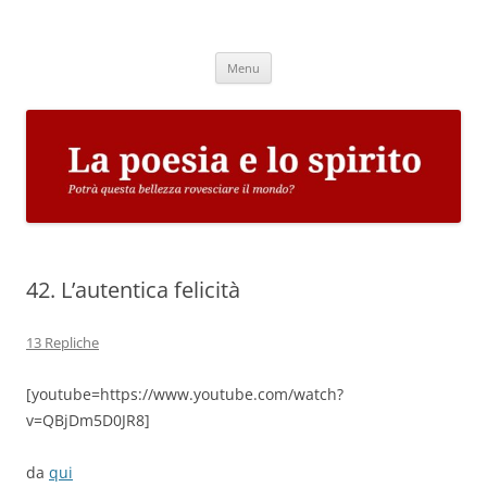
Vai
al
La poesia e lo spirito
contenuto
Potrà questa bellezza rovesciare il mondo?
Menu
42. L’autentica felicità
13 Repliche
[youtube=https://www.youtube.com/watch?
v=QBjDm5D0JR8]
da
qui