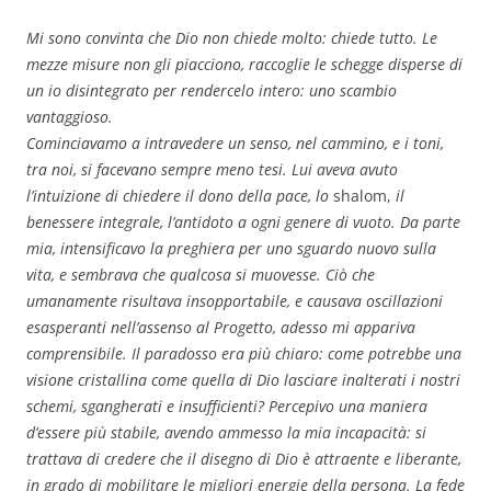
Mi sono convinta che Dio non chiede molto: chiede tutto. Le
mezze misure non gli piacciono, raccoglie le schegge disperse di
un io disintegrato per rendercelo intero: uno scambio
vantaggioso.
Cominciavamo a intravedere un senso, nel cammino, e i toni,
tra noi, si facevano sempre meno tesi. Lui aveva avuto
l’intuizione di chiedere il dono della pace, lo
shalom,
il
benessere integrale, l’antidoto a ogni genere di vuoto. Da parte
mia, intensificavo la preghiera per uno sguardo nuovo sulla
vita, e sembrava che qualcosa si muovesse. Ciò che
umanamente risultava insopportabile, e causava oscillazioni
esasperanti nell’assenso al Progetto, adesso mi appariva
comprensibile. Il paradosso era più chiaro: come potrebbe una
visione cristallina come quella di Dio lasciare inalterati i nostri
schemi, sgangherati e insufficienti? Percepivo una maniera
d’essere più stabile, avendo ammesso la mia incapacità: si
trattava di credere che il disegno di Dio è attraente e liberante,
in grado di mobilitare le migliori energie della persona. La fede