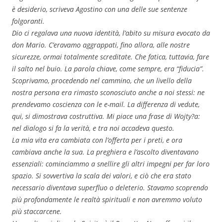
è desiderio, scriveva Agostino con una delle sue sentenze
folgoranti.
Dio ci regalava una nuova identità, l’abito su misura evocato da
don Mario. C’eravamo aggrappati, fino allora, alle nostre
sicurezze, ormai totalmente screditate. Che fatica, tuttavia, fare
il salto nel buio. La parola chiave, come sempre, era “fiducia”.
Scoprivamo, procedendo nel cammino, che un livello della
nostra persona era rimasto sconosciuto anche a noi stessi: ne
prendevamo coscienza con le e-mail. La differenza di vedute,
qui, si dimostrava costruttiva. Mi piace una frase di Wojty?a:
nel dialogo si fa la verità, e tra noi accadeva questo.
La mia vita era cambiata con l’offerta per i preti, e ora
cambiava anche la sua. La preghiera e l’ascolto diventavano
essenziali: cominciammo a snellire gli altri impegni per far loro
spazio. Si sovvertiva la scala dei valori, e ciò che era stato
necessario diventava superfluo o deleterio. Stavamo scoprendo
più profondamente le realtà spirituali e non avremmo voluto
più staccarcene.