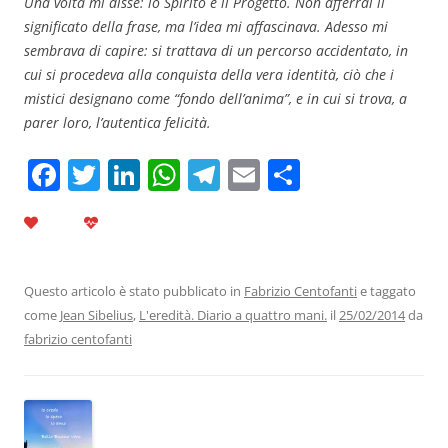
Una volta mi disse: lo Spirito è il Progetto. Non afferrai il
significato della frase, ma l’idea mi affascinava. Adesso mi
sembrava di capire: si trattava di un percorso accidentato, in
cui si procedeva alla conquista della vera identità, ciò che i
mistici designano come “fondo dell’anima”, e in cui si trova, a
parer loro, l’autentica felicità.
F
T
Li
W
T
E
C
a
w
n
h
el
m
o
c
itt
k
at
e
ai
n
e
er
e
s
gr
l
di
b
dI
A
a
vi
Questo articolo è stato pubblicato in
Fabrizio Centofanti
e taggato
come
Jean Sibelius
,
L'eredità. Diario a quattro mani.
il
25/02/2014
da
o
n
p
m
di
fabrizio centofanti
o
p
k