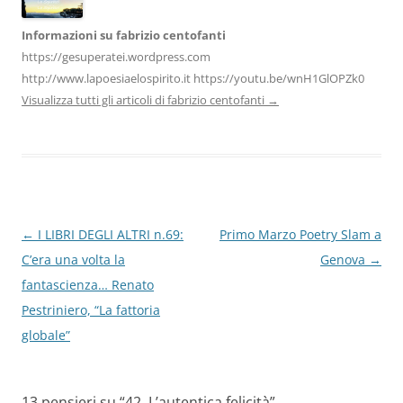
Informazioni su fabrizio centofanti
https://gesuperatei.wordpress.com
http://www.lapoesiaelospirito.it https://youtu.be/wnH1GlOPZk0
Visualizza tutti gli articoli di fabrizio centofanti
→
Navigazione
←
I LIBRI DEGLI ALTRI n.69:
Primo Marzo Poetry Slam a
articolo
C’era una volta la
Genova
→
fantascienza… Renato
Pestriniero, “La fattoria
globale”
13 pensieri su “
42. L’autentica felicità
”