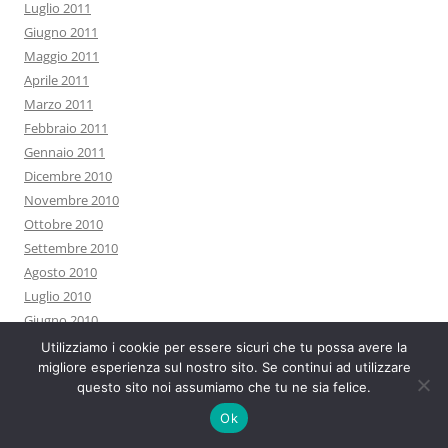
Luglio 2011
Giugno 2011
Maggio 2011
Aprile 2011
Marzo 2011
Febbraio 2011
Gennaio 2011
Dicembre 2010
Novembre 2010
Ottobre 2010
Settembre 2010
Agosto 2010
Luglio 2010
Giugno 2010
Maggio 2010
Utilizziamo i cookie per essere sicuri che tu possa avere la
migliore esperienza sul nostro sito. Se continui ad utilizzare
Aprile 2010
questo sito noi assumiamo che tu ne sia felice.
Marzo 2010
Febbraio 2010
Ok
Gennaio 2010