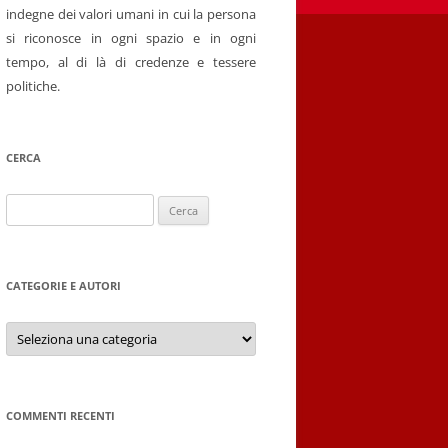
indegne dei valori umani in cui la persona
si riconosce in ogni spazio e in ogni
tempo, al di là di credenze e tessere
politiche.
CERCA
Ricerca
per:
CATEGORIE E AUTORI
Categorie
e
autori
COMMENTI RECENTI