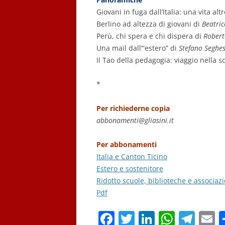
Giovani in fuga dall’Italia: una vita alt
Berlino ad altezza di giovani di
Beatric
Perù, chi spera e chi dispera di
Roberto
Una mail dall’“estero” di
Stefano Seghes
Il Tao della pedagogia: viaggio nella s
*
Per richiederne copia
abbonamenti@gliasini.it
Per abbonamenti
Italia e Canton Ticino
Estero e sostenitore
Ridotto scuole, biblioteche e associazi
Pdf
F
T
Li
W
T
E