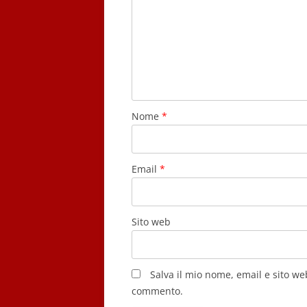
Nome
*
Email
*
Sito web
Salva il mio nome, email e sito w
commento.