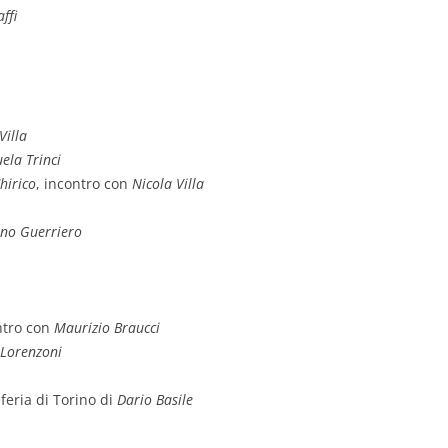
ffi
Villa
la Trinci
hirico
, incontro con
Nicola Villa
ano Guerriero
ntro con
Maurizio Braucci
 Lorenzoni
feria di Torino di
Dario Basile