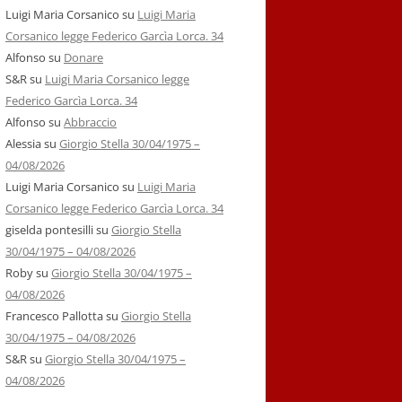
Luigi Maria Corsanico
su
Luigi Maria
Corsanico legge Federico Garcìa Lorca. 34
Alfonso
su
Donare
S&R
su
Luigi Maria Corsanico legge
Federico Garcìa Lorca. 34
Alfonso
su
Abbraccio
Alessia
su
Giorgio Stella 30/04/1975 –
04/08/2026
Luigi Maria Corsanico
su
Luigi Maria
Corsanico legge Federico Garcìa Lorca. 34
giselda pontesilli
su
Giorgio Stella
30/04/1975 – 04/08/2026
Roby
su
Giorgio Stella 30/04/1975 –
04/08/2026
Francesco Pallotta
su
Giorgio Stella
30/04/1975 – 04/08/2026
S&R
su
Giorgio Stella 30/04/1975 –
04/08/2026