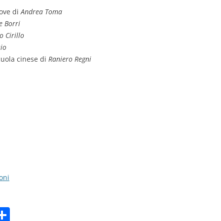
rove di
Andrea Toma
e Borri
 Cirillo
io
cuola cinese di
Raniero Regni
oni
C