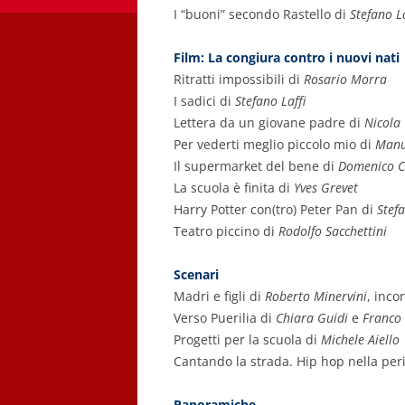
I “buoni” secondo Rastello di
Stefano La
Film: La congiura contro i nuovi nati
Ritratti impossibili di
Rosario Morra
I sadici di
Stefano Laffi
Lettera da un giovane padre di
Nicola 
Per vederti meglio piccolo mio di
Manue
Il supermarket del bene di
Domenico C
La scuola è finita di
Yves Grevet
Harry Potter con(tro) Peter Pan di
Stef
Teatro piccino di
Rodolfo Sacchettini
Scenari
Madri e figli di
Roberto Minervini
, inco
Verso Puerilia di
Chiara Guidi
e
Franco
Progetti per la scuola di
Michele Aiello
Cantando la strada. Hip hop nella peri
Panoramiche