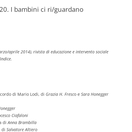
 20. I bambini ci ri/guardano
GIOVANNI NUSCIS
GUIDO MICHELONE
KIKA BOHR
MARINO MAGLIANI
rzo/aprile 2014), rivista di educazione e intervento sociale
indice.
MATTEO TELARA
MONICA MAZZITELLI
PASQUALE VITAGLIANO
icordo di Mario Lodi, di
Grazia H. Fresc
o e
Sara Honegger
RICCARDO FERRAZZI
onegger
ROBERTO PLEVANO
cesco Ciafaloni
STEFANIE GOLISCH
a di
Anna Brambilla
a di
Salvatore Altiero