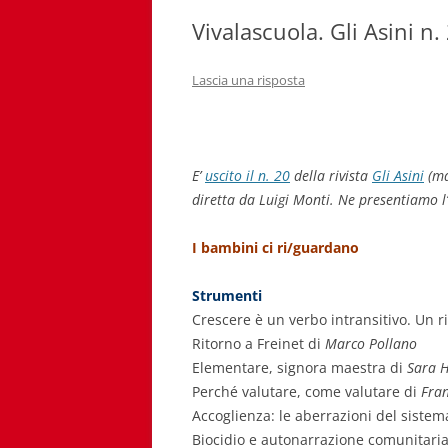
Vivalascuola. Gli Asini n.
Lascia una risposta
E’
uscito il n. 20
della rivista
Gli Asini
(ma
diretta da Luigi Monti. Ne presentiamo l’
I bambini ci ri/guardano
Strumenti
Crescere è un verbo intransitivo. Un r
Ritorno a Freinet di
Marco Pollano
Elementare, signora maestra di
Sara H
Perché valutare, come valutare di
Fran
Accoglienza: le aberrazioni del sistem
Biocidio e autonarrazione comunitari