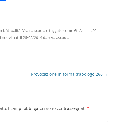
m
o
i
n
di
vi
ci
,
Attualità
,
Viva la scuola
e taggato come
Gli Asini n. 20
,
I
i nuovi nati
il
26/05/2014
da
vivalascuola
di
Provocazione in forma d’apologo 266
→
ato.
I campi obbligatori sono contrassegnati
*