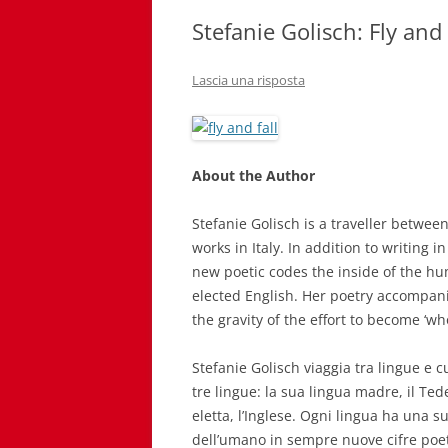
Stefanie Golisch: Fly and 
Lascia una risposta
About the Author
Stefanie Golisch is a traveller betwee
works in Italy. In addition to writin
new poetic codes the inside of the hu
elected English. Her poetry accompanie
the gravity of the effort to become ‘wh
Stefanie Golisch viaggia tra lingue e cu
tre lingue: la sua lingua madre, il Tede
eletta, l’Inglese. Ogni lingua ha una 
dell’umano in sempre nuove cifre poeti