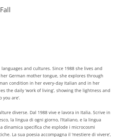
Fall
GIOVANNI NUSCIS
GUIDO MICHELONE
KIKA BOHR
MARINO MAGLIANI
MATTEO TELARA
n languages and cultures. Since 1988 she lives and
g in her German mother tongue, she explores through
MONICA MAZZITELLI
man condition in her every-day Italian and in her
PASQUALE VITAGLIANO
s the daily ‘work of living’, showing the lightness and
o you are’.
RICCARDO FERRAZZI
lture diverse. Dal 1988 vive e lavora in Italia. Scrive in
ROBERTO PLEVANO
sco, la lingua di ogni giorno, l’Italiano, e la lingua
STEFANIE GOLISCH
sua dinamica specifica che esplode i microcosmi
che. La sua poesia accompagna il ‘mestiere di vivere’,