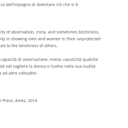
a dell’impegno di diventare ‘ciò che si è’.
lity of observation, irony, and sometimes bitchiness,
nity in showing men and women in their unprotected
ed to the loneliness of others.
a capacità di osservazione, ironia, causticità qualche
à nel cogliere la donna o l’uomo nella sua nudità
 ad altre solitudini.
ae Press, Ames, 2014