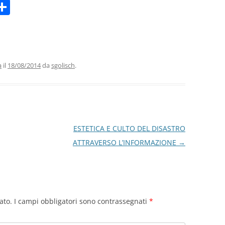
C
m
o
i
n
di
vi
a
il
18/08/2014
da
sgolisch
.
di
ESTETICA E CULTO DEL DISASTRO
ATTRAVERSO L’INFORMAZIONE
→
ato.
I campi obbligatori sono contrassegnati
*