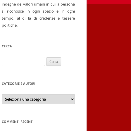
indegne dei valori umani in cui la persona
si riconosce in ogni spazio e in ogni
tempo, al di là di credenze e tessere
politiche.
CERCA
Ricerca
per:
CATEGORIE E AUTORI
Categorie
e
autori
COMMENTI RECENTI