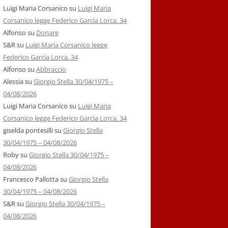
Luigi Maria Corsanico
su
Luigi Maria
Corsanico legge Federico Garcìa Lorca. 34
Alfonso
su
Donare
S&R
su
Luigi Maria Corsanico legge
Federico Garcìa Lorca. 34
Alfonso
su
Abbraccio
Alessia
su
Giorgio Stella 30/04/1975 –
04/08/2026
Luigi Maria Corsanico
su
Luigi Maria
Corsanico legge Federico Garcìa Lorca. 34
giselda pontesilli
su
Giorgio Stella
30/04/1975 – 04/08/2026
Roby
su
Giorgio Stella 30/04/1975 –
04/08/2026
Francesco Pallotta
su
Giorgio Stella
30/04/1975 – 04/08/2026
S&R
su
Giorgio Stella 30/04/1975 –
04/08/2026