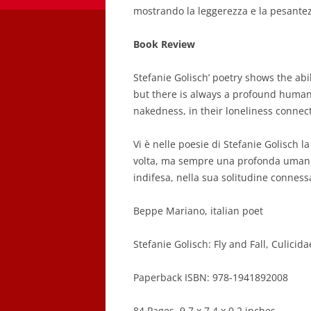
mostrando la leggerezza e la pesantezz
Book Review
Stefanie Golisch’ poetry shows the abi
but there is always a profound huma
nakedness, in their loneliness connect
Vi è nelle poesie di Stefanie Golisch l
volta, ma sempre una profonda umanit
indifesa, nella sua solitudine connessa
Beppe Mariano, italian poet
Stefanie Golisch: Fly and Fall, Culicid
Paperback ISBN: 978-1941892008
84 Pages, 9.7 x 7.4 x 0.2 inches