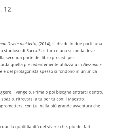
. 12.
GIOVANNI NUSCIS
GUIDO MICHELONE
KIKA BOHR
non l’avete mai letto
, (2014), si divide in due parti: una
MARINO MAGLIANI
lo studioso di Sacra Scrittura e una seconda dove
Nella seconda parte del libro procedi per
MATTEO TELARA
orda quella precedentemente utilizzata in
Nessuno è
tore e del protagonista spesso si fondono in un’unica
MONICA MAZZITELLI
PASQUALE VITAGLIANO
eggere il vangelo. Prima o poi bisogna entrarci dentro,
RICCARDO FERRAZZI
spazio, ritrovarsi a tu per tu con il Maestro,
ompromettersi con Lui nella più grande avventura che
ROBERTO PLEVANO
STEFANIE GOLISCH
a quella quotidianità del vivere che, più dei fatti