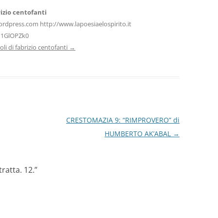
izio centofanti
ordpress.com http://www.lapoesiaelospirito.it
H1GlOPZk0
icoli di fabrizio centofanti
→
CRESTOMAZIA 9: “RIMPROVERO” di
HUMBERTO AK’ABAL
→
ratta. 12.
”