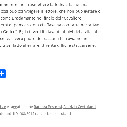
mmettere, nel trasmettere la fede, è farne una
 così può coinvolgere il lettore, che non può evitare di
, come Bradamante nel finale del “Cavaliere
temi di pensiero, ma ci affascina con l’arte narrativa:
co”. E già ti vedi lì, davanti ai bivi della vita, alle
celte. Il vero padre dei racconti lo troviamo nei
 ti sei fatto afferrare, diventa difficile staccarsene.
C
m
o
i
n
di
vi
iste
e taggato come
Barbara Pesaresi
,
Fabrizio Centofanti
,
ntofanti
il
04/08/2015
da
fabrizio centofanti
di