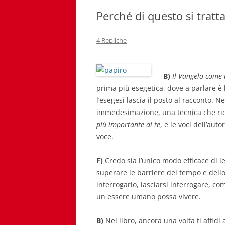
Perché di questo si tratta
4 Repliche
B)
Il Vangelo come 
prima più esegetica, dove a parlare è 
l’esegesi lascia il posto al racconto. 
immedesimazione, una tecnica che ric
più importante di te
, e le voci dell’au
voce.
F)
Credo sia l’unico modo efficace di l
superare le barriere del tempo e dello 
interrogarlo, lasciarsi interrogare, c
un essere umano possa vivere.
B)
Nel libro, ancora una volta ti affidi 