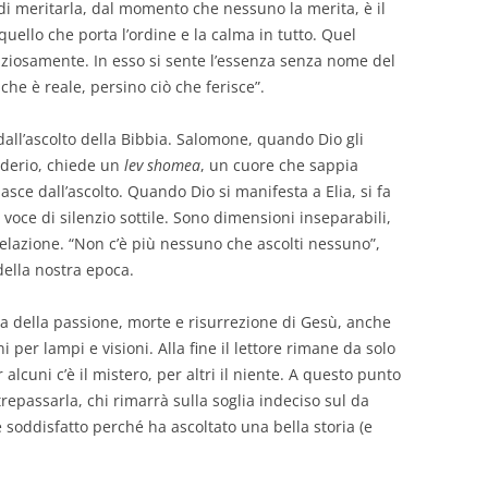
di meritarla, dal momento che nessuno la merita, è il
 quello che porta l’ordine e la calma in tutto. Quel
lenziosamente. In esso si sente l’essenza senza nome del
che è reale, persino ciò che ferisce”.
dall’ascolto della Bibbia. Salomone, quando Dio gli
derio, chiede un
lev shomea
, un cuore che sappia
asce dall’ascolto. Quando Dio si manifesta a Elia, si fa
 voce di silenzio sottile. Sono dimensioni inseparabili,
elazione. “Non c’è più nessuno che ascolti nessuno”,
della nostra epoca.
ma della passione, morte e risurrezione di Gesù, anche
 per lampi e visioni. Alla fine il lettore rimane da solo
 alcuni c’è il mistero, per altri il niente. A questo punto
trepassarla, chi rimarrà sulla soglia indeciso sul da
e soddisfatto perché ha ascoltato una bella storia (e