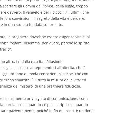
 scartare gli uomini del
nomos
, della legge, troppo
re davvero. Il vangelo è per i piccoli, gli ultimi, che
le loro convinzioni. Il segreto della vita è perdere:
e in una società fondata sul profitto.
nte, la preghiera dovrebbe essere esigenza vitale, al
rivi: “Pregare, insomma, per vivere, perché lo spirito
trario”.
n altro, fin dalla nascita. L’illusione
 sceglie se stesso anteponendosi all’alterità, che è
a. Oggi tornano di moda concezioni olistiche, che con
i erano smarrite. È il tutto la misura della vita: ed
perienza del mistero, di una preghiera fiduciosa.
ne fa strumento privilegiato di comunicazione, come
“la parola nasce quando c’è pace e riposo e quando
ttare pazientemente, poiché in fin dei conti, è un dono