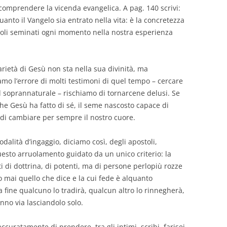
 comprendere la vicenda evangelica. A pag. 140 scrivi:
uanto il Vangelo sia entrato nella vita: è la concretezza
scoli seminati ogni momento nella nostra esperienza
rietà di Gesù non sta nella sua divinità, ma
amo l’errore di molti testimoni di quel tempo – cercare
el soprannaturale – rischiamo di tornarcene delusi. Se
he Gesù ha fatto di sé, il seme nascosto capace di
a di cambiare per sempre il nostro cuore.
dalità d’ingaggio, diciamo così, degli apostoli,
questo arruolamento guidato da un unico criterio: la
i di dottrina, di potenti, ma di persone perlopiù rozze
 mai quello che dice e la cui fede è alquanto
 fine qualcuno lo tradirà, qualcun altro lo rinnegherà,
nno via lasciandolo solo.
curatamente di prendere, tra gli intimi, scribi, farisei