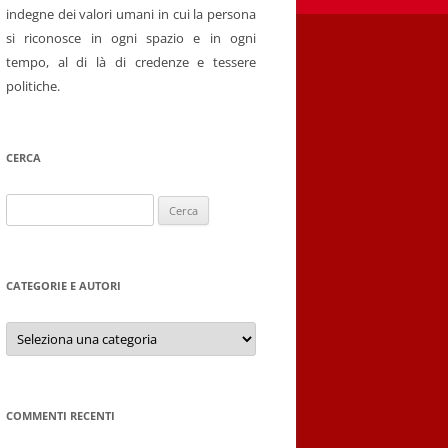
indegne dei valori umani in cui la persona
si riconosce in ogni spazio e in ogni
tempo, al di là di credenze e tessere
politiche.
CERCA
Ricerca
per:
CATEGORIE E AUTORI
Categorie
e
autori
COMMENTI RECENTI