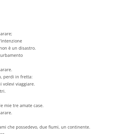
parare;
’intenzione
 non è un disastro.
l turbamento
.
parare.
 perdi in fretta:
i volevi viaggiare.
ri.
lle mie tre amate case.
parare.
eami che possedevo, due fiumi, un continente.