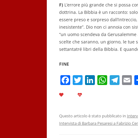
F)
L’errore più grande che si possa co
dottrina. La Bibbia è un racconto: solo
essere preso e sorpreso dall’intreccio
inesistente”. Dio non ci annoia con sis
“un uomo scendeva da Gerusalemme a Geri
scelte che saranno, un giorno, le tue s
settantatré libri della Bibbia. E quando
FINE
F
T
Li
W
T
E
a
w
n
h
el
c
itt
k
at
e
a
e
er
e
s
gr
l
b
dI
A
a
Questo articolo è stato pubblicato in
Interv
Intervista di Barbara Pesaresi a Fabrizio Ce
o
n
p
m