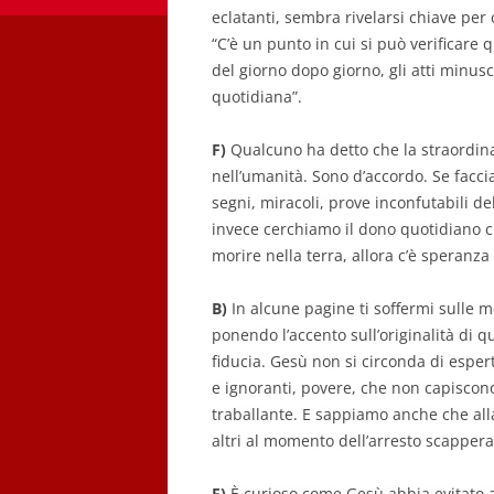
eclatanti, sembra rivelarsi chiave per
“C’è un punto in cui si può verificare q
del giorno dopo giorno, gli atti minu
quotidiana”.
F)
Qualcuno ha detto che la straordina
nell’umanità. Sono d’accordo. Se facci
segni, miracoli, prove inconfutabili d
invece cerchiamo il dono quotidiano c
morire nella terra, allora c’è speranz
B)
In alcune pagine ti soffermi sulle mo
ponendo l’accento sull’originalità di 
fiducia. Gesù non si circonda di espert
e ignoranti, povere, che non capiscono
traballante. E sappiamo anche che alla
altri al momento dell’arresto scappera
F)
È curioso come Gesù abbia evitato ac