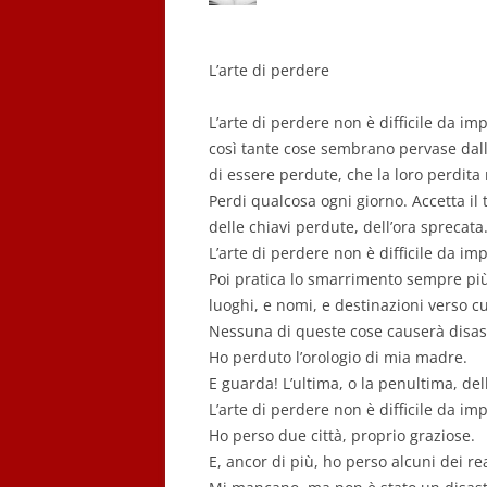
L’arte di perdere
L’arte di perdere non è difficile da im
così tante cose sembrano pervase dall
di essere perdute, che la loro perdita
Perdi qualcosa ogni giorno. Accetta i
delle chiavi perdute, dell’ora sprecata
L’arte di perdere non è difficile da im
Poi pratica lo smarrimento sempre più,
luoghi, e nomi, e destinazioni verso cu
Nessuna di queste cose causerà disast
Ho perduto l’orologio di mia madre.
E guarda! L’ultima, o la penultima, de
L’arte di perdere non è difficile da im
Ho perso due città, proprio graziose.
E, ancor di più, ho perso alcuni dei r