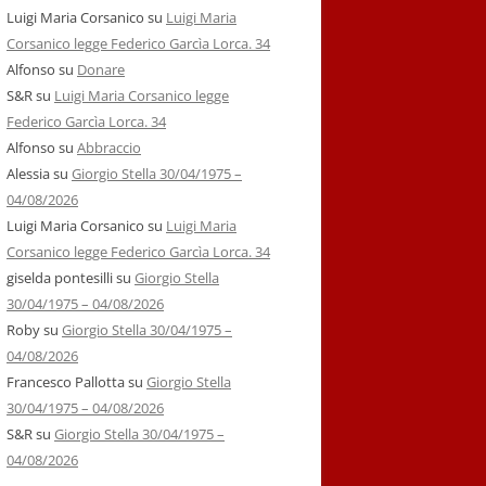
Luigi Maria Corsanico
su
Luigi Maria
Corsanico legge Federico Garcìa Lorca. 34
Alfonso
su
Donare
S&R
su
Luigi Maria Corsanico legge
Federico Garcìa Lorca. 34
Alfonso
su
Abbraccio
Alessia
su
Giorgio Stella 30/04/1975 –
04/08/2026
Luigi Maria Corsanico
su
Luigi Maria
Corsanico legge Federico Garcìa Lorca. 34
giselda pontesilli
su
Giorgio Stella
30/04/1975 – 04/08/2026
Roby
su
Giorgio Stella 30/04/1975 –
04/08/2026
Francesco Pallotta
su
Giorgio Stella
30/04/1975 – 04/08/2026
S&R
su
Giorgio Stella 30/04/1975 –
04/08/2026