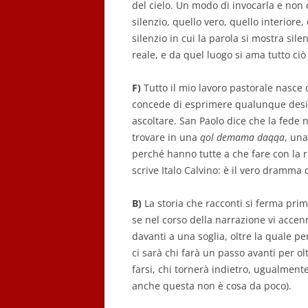
del cielo. Un modo di invocarla e non 
silenzio, quello vero, quello interiore,
silenzio in cui la parola si mostra si
reale, e da quel luogo si ama tutto ciò 
F)
Tutto il mio lavoro pastorale nasce 
concede di esprimere qualunque desi
ascoltare. San Paolo dice che la fede n
trovare in una
qol demama daqqa
, una
perché hanno tutte a che fare con la r
scrive Italo Calvino: è il vero dramma 
B)
La storia che racconti si ferma pri
se nel corso della narrazione vi accenni
davanti a una soglia, oltre la quale per
ci sarà chi farà un passo avanti per ol
farsi, chi tornerà indietro, ugualment
anche questa non è cosa da poco).