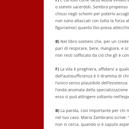
o sommi sacerdoti. Sembra propenso a
chiusi negli schemi per poterlo accoglie
non sono attaccati con tutta la forza al
figuriamoci quanto Dio possa attecchir
B)
Nel libro sostieni che, per un crede
pari di respirare, bere, mangiare, e sc
non resti soffocato da ciò che gli è con
F)
La vita è preghiera, affidarsi a qualcu
dell’autosufficienza è il dramma di chi
l’unico senso plausibile dell’esistenz
l’onda anomala della specializzazione s
esso si può attingere soltanto nell’es
B)
La parola, così importante per chi 
nel tuo caso. Maria Zambrano scrive: 
non si cerca, quando si è saputo aspe