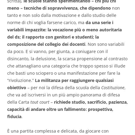
scritta),
le scuole stanno sperimentando – chi più chi
meno – tecniche di sopravvivenza, che dipendono
non
tanto e non solo dalla motivazione e dallo studio delle
norme di chi voglia farsene carico, ma
da una serie i
variabili impazzite: la vocazione più o meno autoritaria
del ds; il rapporto con genitori e studenti; la
composizione del collegio dei docenti
. Non sono variabili
da poco. E si vanno, per giunta, a coniugare con il
disincanto, la delusione, la scarsa propensione al contrasto
che attanagliano una categoria che troppo spesso si illude
che basti uno sciopero o una manifestazione per fare la
“rivoluzione.”
La militanza per raggiungere qualsiasi
obiettivo
– per noi la difesa della scuola della
Costituzione
,
che va ad iscriversi in un più ampio panorama di difesa
della Carta
tout court
–
richiede studio, sacrificio, pazienza,
capacità di andare oltre un fallimento: prospettiva,
fiducia
.
È una partita complessa e delicata, da giocare con