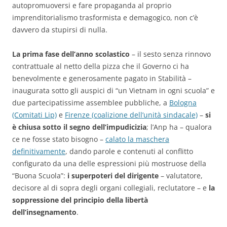
autopromuoversi e fare propaganda al proprio
imprenditorialismo trasformista e demagogico, non c’è
davvero da stupirsi di nulla.
La prima fase dell’anno scolastico
– il sesto senza rinnovo
contrattuale al netto della pizza che il Governo ci ha
benevolmente e generosamente pagato in Stabilità –
inaugurata sotto gli auspici di “un Vietnam in ogni scuola” e
due partecipatissime assemblee pubbliche, a
Bologna
(Comitati Lip)
e
Firenze (coalizione dell’unità sindacale)
–
si
è chiusa sotto il segno dell’impudicizia
; l’Anp ha – qualora
ce ne fosse stato bisogno –
calato la maschera
definitivamente
, dando parole e contenuti al conflitto
configurato da una delle espressioni più mostruose della
“Buona Scuola”:
i superpoteri del dirigente
– valutatore,
decisore al di sopra degli organi collegiali, reclutatore – e
la
soppressione del principio della libertà
dell’insegnamento
.