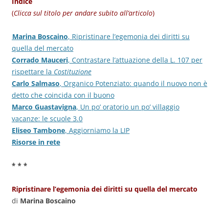
Indice
(
Clicca sul titolo per andare subito all’articolo
)
Marina Boscaino
, Ripristinare l’egemonia dei diritti su
.
quella del mercato
Corrado Mauceri
, Contrastare l’attuazione della L. 107 per
rispettare la
Costituzione
Carlo Salmaso
, Organico Potenziato: quando il nuovo non è
detto che coincida con il buono
Marco Guastavigna
, Un po’ oratorio un po’ villaggio
vacanze: le scuole 3.0
Eliseo Tambone
, Aggiorniamo la LIP
Risorse in rete
* * *
Ripristinare l’egemonia dei diritti su quella del mercato
di
Marina Boscaino