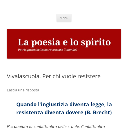
Vai
al
La poesia e lo spirito
contenuto
Potrà questa bellezza rovesciare il mondo?
Menu
Vivalascuola. Per chi vuole resistere
Lascia una risposta
Quando l’ingiustizia diventa legge, la
resistenza diventa dovere (B. Brecht)
E’ scoppiata la conflittualità nelle scuole. Conflittualità