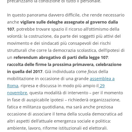
precarizzano la condizione di tutto il personale.
In questo panorama davvero difficile, che rende necessario
anche
vigilare sulle deleghe assegnate al governo dalla
107
, potrebbe trovare spazio il ricorso all’ottimismo della
volontà: la costruzione, da parte dei soggetti più attivi del
movimento e dei sindacati più consapevoli dei rischi
strutturali che corre la democrazia scolastica, dell’ipotesi di
un
referendum abrogativo di parti della legge 107
:
raccolta delle firme la prossima primavera, celebrazione
in quella del 2017
. Già individuata come
focus
della
mobilitazione in occasione di una grande
assemblea a
Roma
, ripresa e discussa in modo più ampio il
29
novembre
, questa modalità di intervento – per il momento
in fase di auspicabile ipotesi – richiederà organizzazione,
fatica e militanza quotidiana, ma sarà anche preziosa
occasione di associare il tema della scuola democratica ad
altri aspetti dell’attuale emergenza sociale e politica:
ambiente, lavoro, riforme istituzionali ed elettorali.