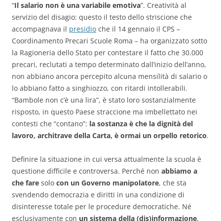
“
Il salario non è una variabile emotiva
”. Creatività al
servizio del disagio: questo il testo dello striscione che
accompagnava il
presidio
che il 14 gennaio il CPS –
Coordinamento Precari Scuole Roma – ha organizzato sotto
la Ragioneria dello Stato per contestare il fatto che 30.000
precari, reclutati a tempo determinato dall’inizio dell’anno,
non abbiano ancora percepito alcuna mensilità di salario o
lo abbiano fatto a singhiozzo, con ritardi intollerabili.
“Bambole non c’è una lira”, è stato loro sostanzialmente
risposto, in questo Paese straccione ma imbellettato nei
contesti che “contano”:
la sostanza è che la dignità del
lavoro, architrave della Carta, è ormai un orpello retorico
.
Definire la situazione in cui versa attualmente la scuola è
questione difficile e controversa. Perché non
abbiamo a
che fare
solo
con un Governo manipolatore
, che sta
svendendo democrazia e diritti in una condizione di
disinteresse totale per le procedure democratiche. Né
esclusivamente con
un sistema della (dis)informazione
,