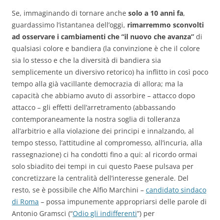
Se, immaginando di tornare anche
solo a 10 anni fa
,
guardassimo l’istantanea dell’oggi,
rimarremmo sconvolti
ad osservare i cambiamenti che “il nuovo che avanza”
di
qualsiasi colore e bandiera (la convinzione è che il colore
sia lo stesso e che la diversità di bandiera sia
semplicemente un diversivo retorico) ha inflitto in così poco
tempo alla già vacillante democrazia di allora; ma la
capacità che abbiamo avuto di assorbire – attacco dopo
attacco – gli effetti dell’arretramento (abbassando
contemporaneamente la nostra soglia di tolleranza
all’arbitrio e alla violazione dei principi e innalzando, al
tempo stesso, l’attitudine al compromesso, all’incuria, alla
rassegnazione) ci ha condotti fino a qui: al ricordo ormai
solo sbiadito dei tempi in cui questo Paese pulsava per
concretizzare la centralità dell’interesse generale. Del
resto, se è possibile che Alfio Marchini –
candidato sindaco
di Roma
– possa impunemente appropriarsi delle parole di
Antonio Gramsci (“
Odio gli indifferenti
”) per