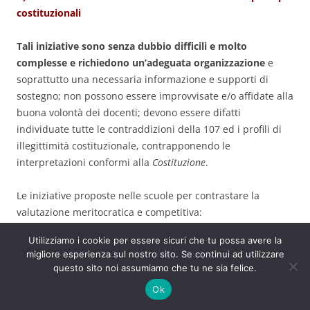
costituzionali
Tali iniziative sono senza dubbio difficili e molto
complesse e richiedono un’adeguata organizzazione
e
soprattutto una necessaria informazione e supporti di
sostegno; non possono essere improvvisate e/o affidate alla
buona volontà dei docenti; devono essere difatti
individuate tutte le contraddizioni della 107 ed i profili di
illegittimità costituzionale, contrapponendo le
interpretazioni conformi alla
Costituzione
.
Le iniziative proposte nelle scuole per contrastare la
valutazione meritocratica e competitiva:
Utilizziamo i cookie per essere sicuri che tu possa avere la
a) il rifiuto di eleggere i docenti
migliore esperienza sul nostro sito. Se continui ad utilizzare
questo sito noi assumiamo che tu ne sia felice.
Non c’è dubbio che la proposta più lineare e palesemente
Ok
alternativa all’idea di scuola meritocratica della 107