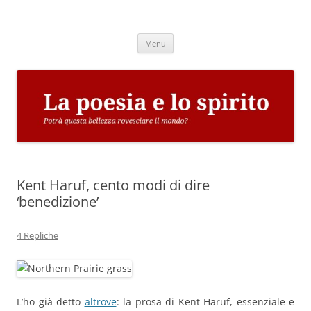
Vai
al
La poesia e lo spirito
contenuto
Potrà questa bellezza rovesciare il mondo?
Menu
Kent Haruf, cento modi di dire
‘benedizione’
4 Repliche
L’ho già detto
altrove
: la prosa di Kent Haruf, essenziale e