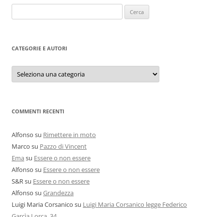
Ricerca
per:
CATEGORIE E AUTORI
Categorie
e
autori
COMMENTI RECENTI
Alfonso
su
Rimettere in moto
Marco
su
Pazzo di Vincent
Ema
su
Essere o non essere
Alfonso
su
Essere o non essere
S&R
su
Essere o non essere
Alfonso
su
Grandezza
Luigi Maria Corsanico
su
Luigi Maria Corsanico legge Federico
Garcìa Lorca. 34