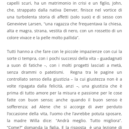
capelli scuri, ha un matrimonio in crisi e un figlio, John,
che, strappato dalla nativa Denver, finisce nel vortice di
una turbolenta storia di affetti (solo suoi) e di sesso con
Genevieve Larsen, “una ragazza che frequentava la chiesa,
alta e magra, strana, vestita di nero, con un rossetto di un
colore vivace e la pelle molto pallida”.
Tutti hanno a che fare con le piccole impazienze con cui la
sorte ci tempra, con i pochi successi della vita – guadagnati
a suon di fatiche –, con i molti progetti lasciati a metà,
senza drammi o patetismi. Regna tra le pagine un
controllato senso della giustizia – la cui giustezza non è a
volte ripagata dalla felicità, anzi –, una giustizia che è
prima di tutto amore per la misura e passione per le cose
fatte con buon senso; anche quando il buon senso è
sofferenza; ad Alene che si accorge di aver perduto
l’occasione della vita, l’uomo che l’avrebbe potuta sposare,
la madre Willa dice: “Andrà meglio. Tutto migliora”.
“Come?” domanda la figlia. E la risposta è una lezione di