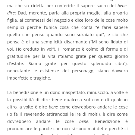
ma che va ridetta per conferirle il sapore sacro del
bene-
dire
: Dad, morente, parla alla propria moglie, alla propria
figlia, ai commessi del negozio e dice loro delle cose molto
semplici perché l’unica cosa che conta “è farvi sapere
quello che penso quando sono sdraiato qui”; e ciò che
pensa è di una semplicità disarmante (“Mi sono fidato di
voi. Ho creduto in voi”). Il romanzo è colmo di formule di
gratitudine per la vita (“Siamo grate per questo giorno
d’estate. Siamo grate per questo splendido cibo”),
nonostante le esistenze dei personaggi siano davvero
imperfette e tragiche.
La benedizione è un dono inaspettato, minuscolo, a volte è
la possibilità di dire bene qualcosa sul conto di qualcun
altro, a volte è dire
bene
come dovrebbero andare le cose
(lo fa il reverendo attirandosi le ire di molti), è dire come
dovrebbero andare le cose
bene
. Benedizione è
pronunciare le parole che non si sono mai dette perché ci