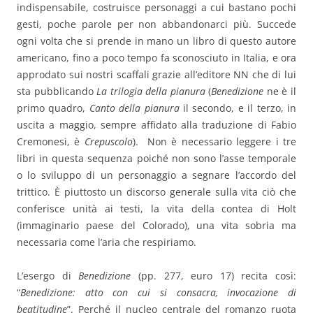
indispensabile, costruisce personaggi a cui bastano pochi
gesti, poche parole per non abbandonarci più.
Succede
ogni volta che si prende in mano un libro di questo autore
americano, fino a poco tempo fa sconosciuto in Italia, e ora
approdato sui nostri scaffali grazie all’editore NN che di lui
sta pubblicando
La trilogia della pianura
(
Benedizione
ne è il
primo quadro,
Canto della pianura
il secondo, e il terzo, in
uscita a maggio, sempre affidato alla traduzione di Fabio
Cremonesi, è
Crepuscolo
). Non è necessario leggere i tre
libri in questa sequenza poiché non sono l’asse temporale
o lo sviluppo di un personaggio a segnare l’accordo del
trittico. È piuttosto un discorso generale sulla vita ciò che
conferisce unità ai testi, la vita della contea di Holt
(immaginario paese del Colorado), una vita sobria ma
necessaria come l’aria che respiriamo.
L’esergo di
Benedizione
(pp. 277, euro 17) recita così:
“
Benedizione: atto con cui si consacra, invocazione di
beatitudine
”. Perché il nucleo centrale del romanzo ruota