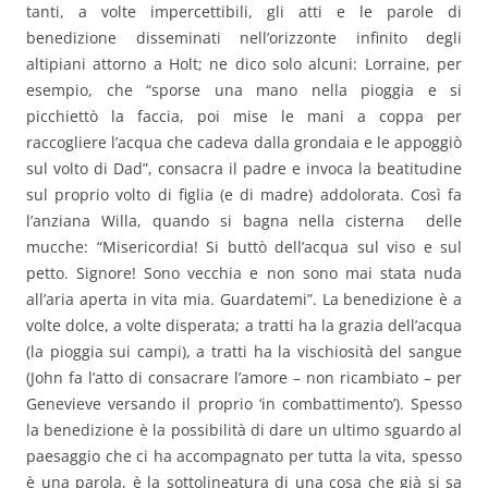
tanti, a volte impercettibili, gli atti e le parole di
benedizione disseminati nell’orizzonte infinito degli
altipiani attorno a Holt; ne dico solo alcuni: Lorraine, per
esempio, che “sporse una mano nella pioggia e si
picchiettò la faccia, poi mise le mani a coppa per
raccogliere l’acqua che cadeva dalla grondaia e le appoggiò
sul volto di Dad”, consacra il padre e invoca la beatitudine
sul proprio volto di figlia (e di madre) addolorata. Così fa
l’anziana Willa, quando si bagna nella cisterna delle
mucche: “Misericordia! Si buttò dell’acqua sul viso e sul
petto. Signore! Sono vecchia e non sono mai stata nuda
all’aria aperta in vita mia. Guardatemi”. La benedizione è a
volte dolce, a volte disperata; a tratti ha la grazia dell’acqua
(la pioggia sui campi), a tratti ha la vischiosità del sangue
(John fa l’atto di consacrare l’amore – non ricambiato – per
Genevieve versando il proprio ‘in combattimento’). Spesso
la benedizione è la possibilità di dare un ultimo sguardo al
paesaggio che ci ha accompagnato per tutta la vita, spesso
è una parola, è la sottolineatura di una cosa che già si sa