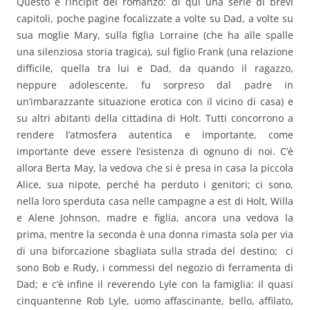
Questo è l’incipit del romanzo: di qui una serie di brevi
capitoli, poche pagine focalizzate a volte su Dad, a volte su
sua moglie Mary, sulla figlia Lorraine (che ha alle spalle
una silenziosa storia tragica), sul figlio Frank (una relazione
difficile, quella tra lui e Dad, da quando il ragazzo,
neppure adolescente, fu sorpreso dal padre in
un’imbarazzante situazione erotica con il vicino di casa) e
su altri abitanti della cittadina di Holt. Tutti concorrono a
rendere l’atmosfera autentica e importante, come
importante deve essere l’esistenza di ognuno di noi. C’è
allora Berta May, la vedova che si è presa in casa la piccola
Alice, sua nipote, perché ha perduto i genitori; ci sono,
nella loro sperduta casa nelle campagne a est di Holt, Willa
e Alene Johnson, madre e figlia, ancora una vedova la
prima, mentre la seconda è una donna rimasta sola per via
di una biforcazione sbagliata sulla strada del destino; ci
sono Bob e Rudy, i commessi del negozio di ferramenta di
Dad; e c’è infine il reverendo Lyle con la famiglia: il quasi
cinquantenne Rob Lyle, uomo affascinante, bello, affilato,