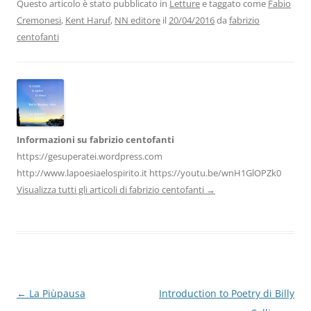
b
dI
A
a
vi
Questo articolo è stato pubblicato in
Letture
e taggato come
Fabio
Cremonesi
,
Kent Haruf
,
NN editore
il
20/04/2016
da
fabrizio
o
n
p
m
di
centofanti
o
p
k
Informazioni su fabrizio centofanti
https://gesuperatei.wordpress.com
http://www.lapoesiaelospirito.it https://youtu.be/wnH1GlOPZk0
Visualizza tutti gli articoli di fabrizio centofanti
→
Navigazione
←
La Piùpausa
Introduction to Poetry di Billy