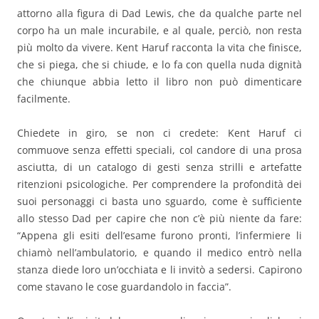
attorno alla figura di Dad Lewis, che da qualche parte nel
corpo ha un male incurabile, e al quale, perciò, non resta
più molto da vivere. Kent Haruf racconta la vita che finisce,
che si piega, che si chiude, e lo fa con quella nuda dignità
che chiunque abbia letto il libro non può dimenticare
facilmente.
Chiedete in giro, se non ci credete: Kent Haruf ci
commuove senza effetti speciali, col candore di una prosa
asciutta, di un catalogo di gesti senza strilli e artefatte
ritenzioni psicologiche. Per comprendere la profondità dei
suoi personaggi ci basta uno sguardo, come è sufficiente
allo stesso Dad per capire che non c’è più niente da fare:
“Appena gli esiti dell’esame furono pronti, l’infermiere li
chiamò nell’ambulatorio, e quando il medico entrò nella
stanza diede loro un’occhiata e li invitò a sedersi. Capirono
come stavano le cose guardandolo in faccia”.