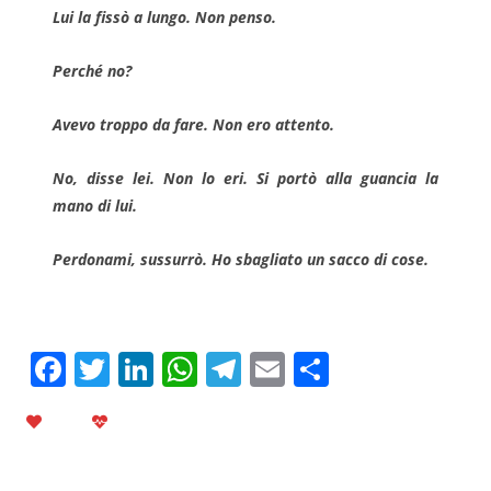
Lui la fissò a lungo. Non penso.
Perché no?
Avevo troppo da fare. Non ero attento.
No, disse lei. Non lo eri. Si portò alla guancia la
mano di lui.
Perdonami, sussurrò. Ho sbagliato un sacco di cose.
F
T
Li
W
T
E
C
a
w
n
h
el
m
o
c
itt
k
at
e
ai
n
e
er
e
s
gr
l
di