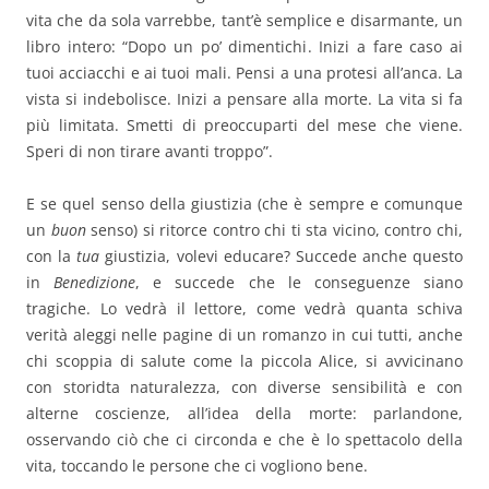
vita che da sola varrebbe, tant’è semplice e disarmante, un
libro intero: “Dopo un po’ dimentichi. Inizi a fare caso ai
tuoi acciacchi e ai tuoi mali. Pensi a una protesi all’anca. La
vista si indebolisce. Inizi a pensare alla morte. La vita si fa
più limitata. Smetti di preoccuparti del mese che viene.
Speri di non tirare avanti troppo”.
E se quel senso della giustizia (che è sempre e comunque
un
buon
senso) si ritorce contro chi ti sta vicino, contro chi,
con la
tua
giustizia, volevi educare? Succede anche questo
in
Benedizione
, e succede che le conseguenze siano
tragiche. Lo vedrà il lettore, come vedrà quanta schiva
verità aleggi nelle pagine di un romanzo in cui tutti, anche
chi scoppia di salute come la piccola Alice, si avvicinano
con storidta naturalezza, con diverse sensibilità e con
alterne coscienze, all’idea della morte: parlandone,
osservando ciò che ci circonda e che è lo spettacolo della
vita, toccando le persone che ci vogliono bene.