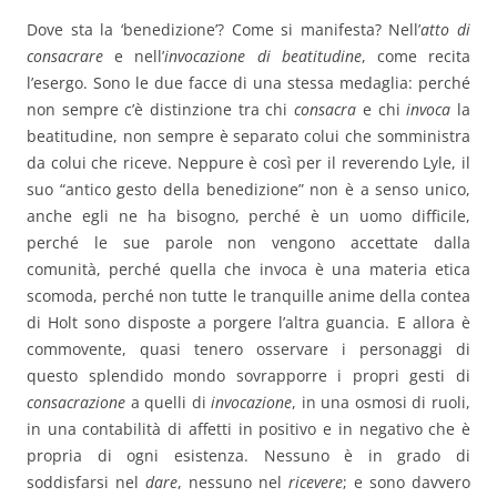
Dove sta la ‘benedizione’? Come si manifesta? Nell’
atto di
consacrare
e nell’
invocazione di beatitudine
, come recita
l’esergo. Sono le due facce di una stessa medaglia: perché
non sempre c’è distinzione tra chi
consacra
e chi
invoca
la
beatitudine, non sempre è separato colui che somministra
da colui che riceve. Neppure è così per il reverendo Lyle, il
suo “antico gesto della benedizione” non è a senso unico,
anche egli ne ha bisogno, perché è un uomo difficile,
perché le sue parole non vengono accettate dalla
comunità, perché quella che invoca è una materia etica
scomoda, perché non tutte le tranquille anime della contea
di Holt sono disposte a porgere l’altra guancia. E allora è
commovente, quasi tenero osservare i personaggi di
questo splendido mondo sovrapporre i propri gesti di
consacrazione
a quelli di
invocazione
, in una osmosi di ruoli,
in una contabilità di affetti in positivo e in negativo che è
propria di ogni esistenza. Nessuno è in grado di
soddisfarsi nel
dare
, nessuno nel
ricevere
; e sono davvero