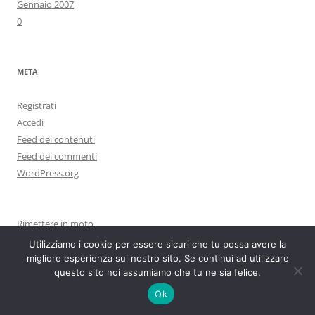
Gennaio 2007
0
META
Registrati
Accedi
Feed dei contenuti
Feed dei commenti
WordPress.org
Rimettere in moto
Cesare Viviani
Utilizziamo i cookie per essere sicuri che tu possa avere la
Lucerne nella luce, di Lucio Brandodoro
migliore esperienza sul nostro sito. Se continui ad utilizzare
questo sito noi assumiamo che tu ne sia felice.
Essere o non essere
Grandezza
Ok