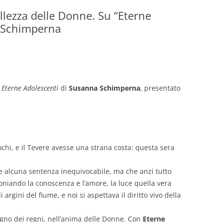
ullezza delle Donne. Su “Eterne
GIOVANNI NUSCIS
a Schimperna
GUIDO MICHELONE
KIKA BOHR
MARINO MAGLIANI
u
Eterne Adolescenti
di
Susanna Schimperna
, presentato
MATTEO TELARA
MONICA MAZZITELLI
PASQUALE VITAGLIANO
chi, e il Tevere avesse una strana costa: questa sera
RICCARDO FERRAZZI
e alcuna sentenza inequivocabile, ma che anzi tutto
moniando la conoscenza e l’amore, la luce quella vera
ROBERTO PLEVANO
 argini del fiume, e noi si aspettava il diritto vivo della
STEFANIE GOLISCH
egno dei regni, nell’anima delle Donne. Con
Eterne