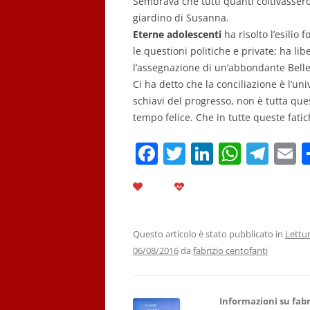
Sembrava che tutti quanti coltivassero
giardino di Susanna.
Eterne adolescenti
ha risolto l’esilio
le questioni politiche e private; ha lib
l’assegnazione di un’abbondante Bellezz
Ci ha detto che la conciliazione è l’u
schiavi del progresso, non è tutta ques
tempo felice. Che in tutte queste fatic
F
T
Li
W
T
E
a
w
n
h
el
c
itt
k
at
e
a
e
er
e
s
gr
l
b
dI
A
a
Questo articolo è stato pubblicato in
Lettu
06/08/2016
da
fabrizio centofanti
o
n
p
m
o
p
k
Informazioni su fabr