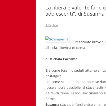
La libera e valente fanci
adolescenti”, di Susann
1 Replica
Resoconto breve s
all’Isola Tiberina di Roma
di
Michele Caccamo
Era come fossimo seduti attorno ai fuo
nostalgica.
Era come se il tempo non potesse dar
fosse ancora possibile: si stava testi
dell’evoluzione. Le voci avvicinavano gli
parola.
Susanna
stava per farci entrare nel r