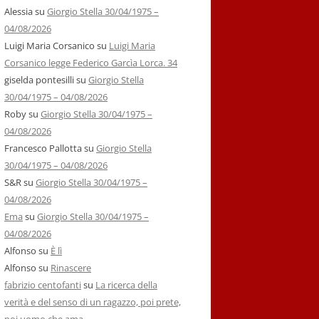
Alessia
su
Giorgio Stella 30/04/1975 –
04/08/2026
Luigi Maria Corsanico
su
Luigi Maria
Corsanico legge Federico Garcìa Lorca. 34
giselda pontesilli
su
Giorgio Stella
30/04/1975 – 04/08/2026
Roby
su
Giorgio Stella 30/04/1975 –
04/08/2026
Francesco Pallotta
su
Giorgio Stella
30/04/1975 – 04/08/2026
S&R
su
Giorgio Stella 30/04/1975 –
04/08/2026
Ema
su
Giorgio Stella 30/04/1975 –
04/08/2026
Alfonso
su
È lì
Alfonso
su
Rinascere
fabrizio centofanti
su
La ricerca della
verità e del senso di un ragazzo, poi prete,