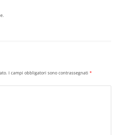
e.
ato.
I campi obbligatori sono contrassegnati
*