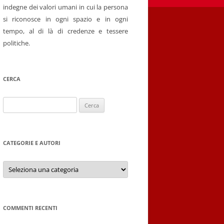
indegne dei valori umani in cui la persona
si riconosce in ogni spazio e in ogni
tempo, al di là di credenze e tessere
politiche.
CERCA
Ricerca
per:
CATEGORIE E AUTORI
Categorie
e
autori
COMMENTI RECENTI