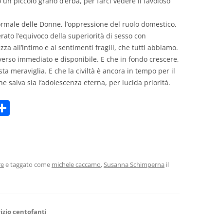
 un piccolo grano d’erba, per farci vedere il favoloso
 formale delle Donne, l’oppressione del ruolo domestico,
erato l’equivoco della superiorità di sesso con
a all’intimo e ai sentimenti fragili, che tutti abbiamo.
niverso immediato e disponibile. E che in fondo crescere,
ta meraviglia. E che la civiltà è ancora in tempo per il
he salva sia l’adolescenza eterna, per lucida priorità.
C
m
o
i
n
di
vi
re
e taggato come
michele caccamo
,
Susanna Schimperna
il
di
izio centofanti