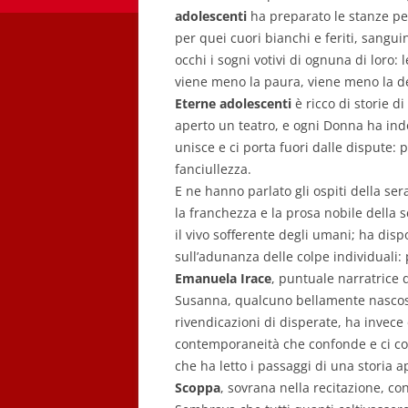
adolescenti
ha preparato le stanze per
per quei cuori bianchi e feriti, sanguin
occhi i sogni votivi di ognuna di loro:
viene meno la paura, viene meno la d
Eterne adolescenti
è ricco di storie d
aperto un teatro, e ogni Donna ha indo
unisce e ci porta fuori dalle dispute:
fanciullezza.
E ne hanno parlato gli ospiti della ser
la franchezza e la prosa nobile della 
il vivo sofferente degli umani; ha disp
sull’adunanza delle colpe individuali: 
Emanuela Irace
, puntuale narratrice 
Susanna, qualcuno bellamente nascos
rivendicazioni di disperate, ha invece
contemporaneità che confonde e ci con
che ha letto i passaggi di una storia a
Scoppa
, sovrana nella recitazione, co