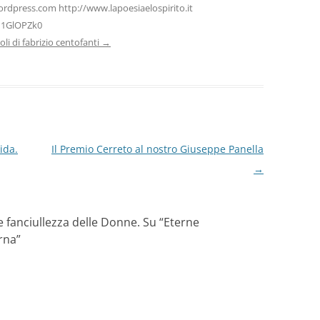
ordpress.com http://www.lapoesiaelospirito.it
H1GlOPZk0
icoli di fabrizio centofanti
→
ida.
Il Premio Cerreto al nostro Giuseppe Panella
→
te fanciullezza delle Donne. Su “Eterne
rna
”