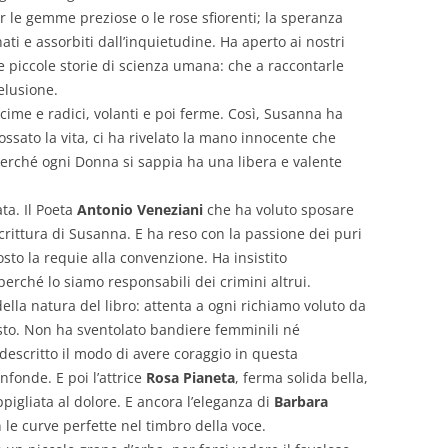
 le gemme preziose o le rose sfiorenti; la speranza
ati e assorbiti dall’inquietudine. Ha aperto ai nostri
 le piccole storie di scienza umana: che a raccontarle
elusione.
i cime e radici, volanti e poi ferme. Così, Susanna ha
ssato la vita, ci ha rivelato la mano innocente che
 perché ogni Donna si sappia ha una libera e valente
ata. Il Poeta
Antonio Veneziani
che ha voluto sposare
scrittura di Susanna. E ha reso con la passione dei puri
osto la requie alla convenzione. Ha insistito
perché lo siamo responsabili dei crimini altrui.
della natura del libro: attenta a ogni richiamo voluto da
to. Non ha sventolato bandiere femminili né
 descritto il modo di avere coraggio in questa
fonde. E poi l’attrice
Rosa Pianeta
, ferma solida bella,
ppigliata al dolore. E ancora l’eleganza di
Barbara
n le curve perfette nel timbro della voce.