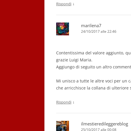
↓
Rispondi
marilena7
24/10/2017 alle 22:46
Contentissima del valore aggiunto, qua
grazie Luigi Maria.
Aggiungo di seguito un altro comment
Mi unisco a tutte le altre voci per un 
che arricchisce la collana di ulterior
↓
Rispondi
ilmestieredileggereblog
25/10/2017 alle 00:08