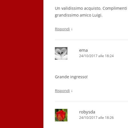
Un validissimo acquisto. Complimenti 
grandissimo amico Luigi.
↓
Rispondi
ema
24/10/2017 alle 18:24
Grande ingresso!
↓
Rispondi
robysda
24/10/2017 alle 18:26