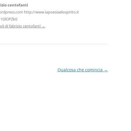
izio centofanti
ordpress.com http://www.lapoesiaelospirito.it
H1GlOPZk0
icoli di fabrizio centofanti
→
Qualcosa che comincia
→