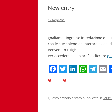
New entry
12 Repliche
gnaliamo l’ingresso in redazione di
Lu
con le sue splendide interpretazioni di 
Benvenuto Luigi!
Per accedere al suo profilo cliccare
qu
F
T
Li
W
T
E
a
w
n
h
el
c
itt
k
at
e
a
e
er
e
s
gr
l
b
dI
A
a
Questo articolo è stato pubblicato in
Scritt
o
n
p
m