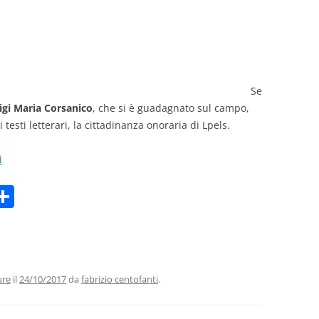
GIOVANNI NUSCIS
GUIDO MICHELONE
KIKA BOHR
Se
igi Maria Corsanico
, che si è guadagnato sul campo,
MARINO MAGLIANI
testi letterari, la cittadinanza onoraria di Lpels.
MATTEO TELARA
i
MONICA MAZZITELLI
C
PASQUALE VITAGLIANO
m
o
i
n
RICCARDO FERRAZZI
di
ROBERTO PLEVANO
vi
ure
il
24/10/2017
da
fabrizio centofanti
.
STEFANIE GOLISCH
di