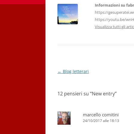
o
p
Informazioni su fabr
k
https://gesuperatei.w
https://youtu.be/wn
Visualizza tutti gli art
Navigazione
←
Blog letterari
articolo
12 pensieri su “
New entry
”
marcello comitini
24/10/2017 alle 18:13