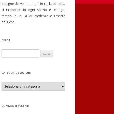
indegne dei valori umani in cui la persona
si riconosce in ogni spazio e in ogni
tempo, al di là di credenze e tessere
politiche.
CERCA
Ricerca
per:
CATEGORIE E AUTORI
Categorie
e
autori
COMMENTI RECENTI