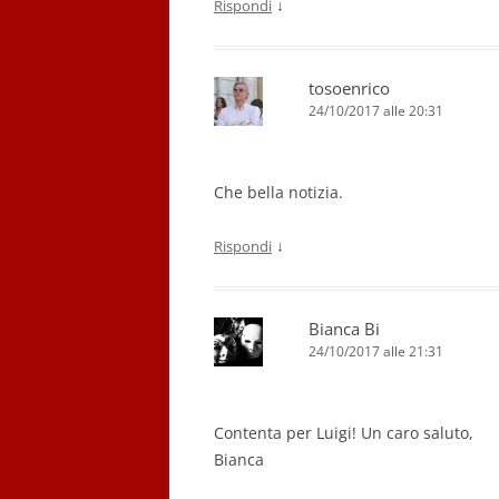
↓
Rispondi
tosoenrico
24/10/2017 alle 20:31
Che bella notizia.
↓
Rispondi
Bianca Bi
24/10/2017 alle 21:31
Contenta per Luigi! Un caro saluto,
Bianca