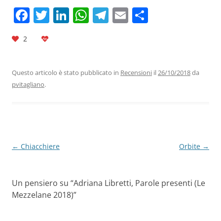
F
T
Li
W
T
E
C
a
w
n
h
el
m
o
2
c
itt
k
at
e
ai
n
e
er
e
s
gr
l
di
b
dI
A
a
vi
Questo articolo è stato pubblicato in
Recensioni
il
26/10/2018
da
pvitagliano
.
o
n
p
m
di
o
p
k
Navigazione
←
Chiacchiere
Orbite
→
articolo
Un pensiero su “
Adriana Libretti, Parole presenti (Le
Mezzelane 2018)
”