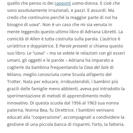
quello che penso io dei
rapporti
uomo-donna. E cioè che
sono assolutamente irrazionali, e pazzi. E assurdi. Ma
credo che continuino perché la maggior parte di noi ha
bisogno di uova”. Non è un caso che mi sia venuta in
mente leggendo questo ultimo libro di Adriana Libretti. La
comicità di Allen è tutta costruita sulla parola. L’autrice è
un’attrice e doppiatrice. E
Parole presenti
si chiama questo
suo libro. Le “uova” – ma se volete le relazioni con gli esseri
umani, gli oggetti e le parole – Adriana ha imparato a
coglierle da bambina frequentando la
Casa del Sole
di
Milano, meglio conosciuta come Scuola
all’aperto
del
Trotter. Nata per educare, irrobustendoli, i bambini più
gracili delle famiglie meno abbienti, aveva poi introdotto la
sperimentazione di metodi di apprendimento molto
innovativo. Di questa scuola dal 1956 al 1963 sua nonna
paterna, Nonna Bea, fu Direttrice. I bambini venivano
educati alla “cooperazione”, accompagnati a condividere la
gestione di una piccola banca di risparmi, l’orto, la fattoria.