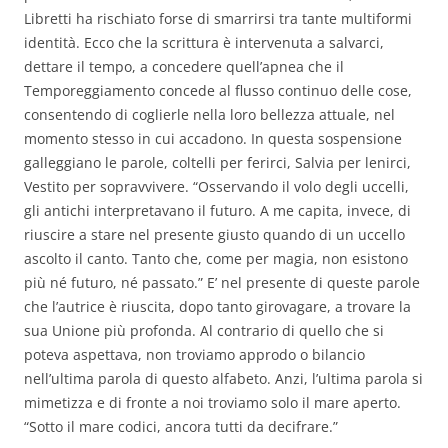
Libretti ha rischiato forse di smarrirsi tra tante multiformi
identità. Ecco che la scrittura è intervenuta a salvarci,
dettare il tempo, a concedere quell’apnea che il
Temporeggiamento concede al flusso continuo delle cose,
consentendo di coglierle nella loro bellezza attuale, nel
momento stesso in cui accadono. In questa sospensione
galleggiano le parole, coltelli per ferirci, Salvia per lenirci,
Vestito per sopravvivere. “Osservando il volo degli uccelli,
gli antichi interpretavano il futuro. A me capita, invece, di
riuscire a stare nel presente giusto quando di un uccello
ascolto il canto. Tanto che, come per magia, non esistono
più né futuro, né passato.” E’ nel presente di queste parole
che l’autrice è riuscita, dopo tanto girovagare, a trovare la
sua Unione più profonda. Al contrario di quello che si
poteva aspettava, non troviamo approdo o bilancio
nell’ultima parola di questo alfabeto. Anzi, l’ultima parola si
mimetizza e di fronte a noi troviamo solo il mare aperto.
“Sotto il mare codici, ancora tutti da decifrare.”