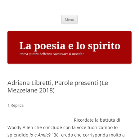
Vai
al
La poesia e lo spirito
contenuto
Potrà questa bellezza rovesciare il mondo?
Menu
Adriana Libretti, Parole presenti (Le
Mezzelane 2018)
1 Replica
Ricordate la battuta di
Woody Allen che conclude con la voce fuori campo lo
splendido
Io e Annie
? “Bè, credo che corrisponda molto a