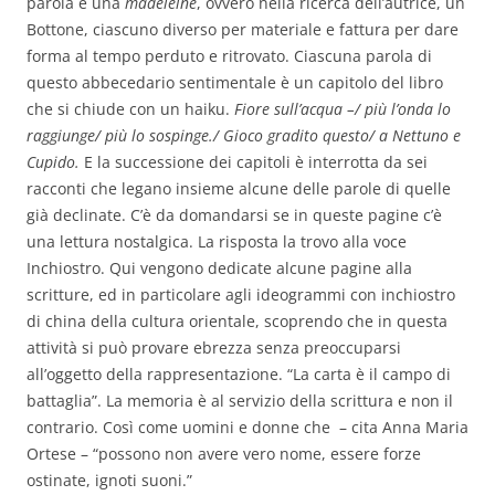
parola è una
madeleine
, ovvero nella ricerca dell’autrice, un
Bottone, ciascuno diverso per materiale e fattura per dare
forma al tempo perduto e ritrovato. Ciascuna parola di
questo abbecedario sentimentale è un capitolo del libro
che si chiude con un haiku.
Fiore sull’acqua –/ più l’onda lo
raggiunge/ più lo sospinge./ Gioco gradito questo/ a Nettuno e
Cupido.
E la successione dei capitoli è interrotta da sei
racconti che legano insieme alcune delle parole di quelle
già declinate. C’è da domandarsi se in queste pagine c’è
una lettura nostalgica. La risposta la trovo alla voce
Inchiostro. Qui vengono dedicate alcune pagine alla
scritture, ed in particolare agli ideogrammi con inchiostro
di china della cultura orientale, scoprendo che in questa
attività si può provare ebrezza senza preoccuparsi
all’oggetto della rappresentazione. “La carta è il campo di
battaglia”. La memoria è al servizio della scrittura e non il
contrario. Così come uomini e donne che – cita Anna Maria
Ortese – “possono non avere vero nome, essere forze
ostinate, ignoti suoni.”