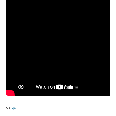
da
qui