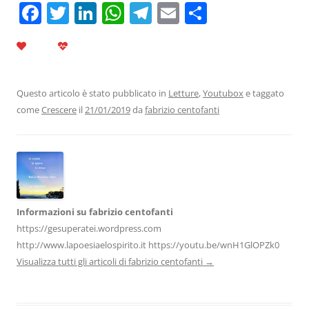
F
T
Li
W
T
E
C
a
w
n
h
el
m
o
c
itt
k
at
e
ai
n
e
er
e
s
gr
l
di
b
dI
A
a
vi
Questo articolo è stato pubblicato in
Letture
,
Youtubox
e taggato
come
Crescere
il
21/01/2019
da
fabrizio centofanti
o
n
p
m
di
o
p
k
Informazioni su fabrizio centofanti
https://gesuperatei.wordpress.com
http://www.lapoesiaelospirito.it https://youtu.be/wnH1GlOPZk0
Visualizza tutti gli articoli di fabrizio centofanti
→