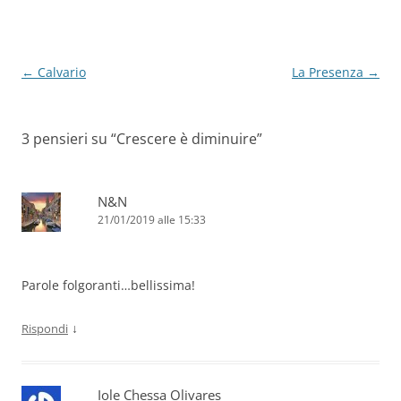
Navigazione
←
Calvario
La Presenza
→
articolo
3 pensieri su “
Crescere è diminuire
”
N&N
21/01/2019 alle 15:33
Parole folgoranti…bellissima!
↓
Rispondi
Iole Chessa Olivares