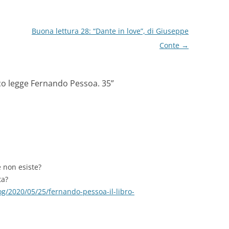
Buona lettura 28: “Dante in love”, di Giuseppe
Conte
→
co legge Fernando Pessoa. 35
”
 non esiste?
ta?
og/2020/05/25/fernando-pessoa-il-libro-