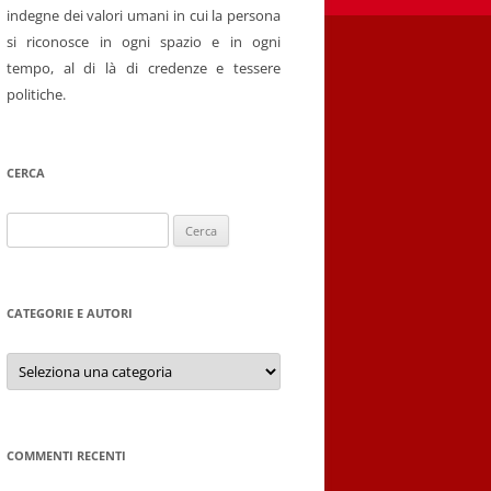
indegne dei valori umani in cui la persona
si riconosce in ogni spazio e in ogni
tempo, al di là di credenze e tessere
politiche.
CERCA
Ricerca
per:
CATEGORIE E AUTORI
Categorie
e
autori
COMMENTI RECENTI