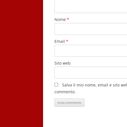
Nome
*
Email
*
Sito web
Salva il mio nome, email e sito w
commento.