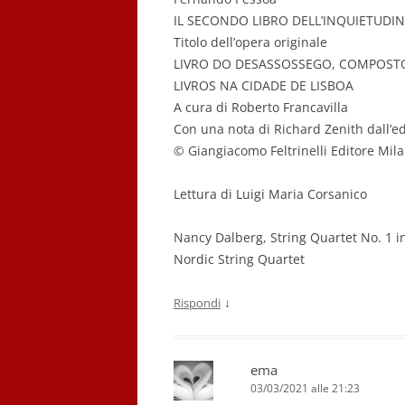
IL SECONDO LIBRO DELL’INQUIETUDI
Titolo dell’opera originale
LIVRO DO DESASSOSSEGO, COMPOST
LIVROS NA CIDADE DE LISBOA
A cura di Roberto Francavilla
Con una nota di Richard Zenith dall’e
© Giangiacomo Feltrinelli Editore Mil
Lettura di Luigi Maria Corsanico
Nancy Dalberg, String Quartet No. 1 in
Nordic String Quartet
↓
Rispondi
ema
03/03/2021 alle 21:23