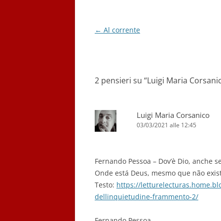
Navigazione
←
Al corrente
articolo
2 pensieri su “
Luigi Maria Corsani
Luigi Maria Corsanico
03/03/2021 alle 12:45
Fernando Pessoa – Dov’è Dio, anche se
Onde está Deus, mesmo que não exis
Testo:
https://letturelecturas.home.bl
dellinquietudine-frammento-2/
Fernando Pessoa