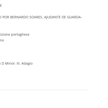
NE
O POR BERNARDO SOARES, AJUDANTE DE GUARDA-
dizione portoghese
ano
 D Minor: III. Adagio