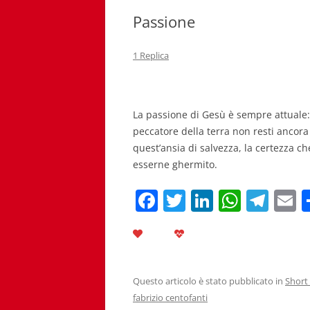
Passione
1 Replica
La passione di Gesù è sempre attuale: 
peccatore della terra non resti ancora 
quest’ansia di salvezza, la certezza c
esserne ghermito.
F
T
Li
W
T
E
a
w
n
h
el
c
itt
k
at
e
a
e
er
e
s
gr
l
b
dI
A
a
Questo articolo è stato pubblicato in
Short 
fabrizio centofanti