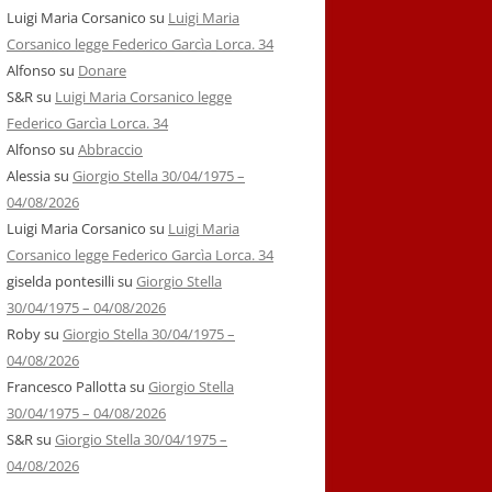
Luigi Maria Corsanico
su
Luigi Maria
Corsanico legge Federico Garcìa Lorca. 34
Alfonso
su
Donare
S&R
su
Luigi Maria Corsanico legge
Federico Garcìa Lorca. 34
Alfonso
su
Abbraccio
Alessia
su
Giorgio Stella 30/04/1975 –
04/08/2026
Luigi Maria Corsanico
su
Luigi Maria
Corsanico legge Federico Garcìa Lorca. 34
giselda pontesilli
su
Giorgio Stella
30/04/1975 – 04/08/2026
Roby
su
Giorgio Stella 30/04/1975 –
04/08/2026
Francesco Pallotta
su
Giorgio Stella
30/04/1975 – 04/08/2026
S&R
su
Giorgio Stella 30/04/1975 –
04/08/2026