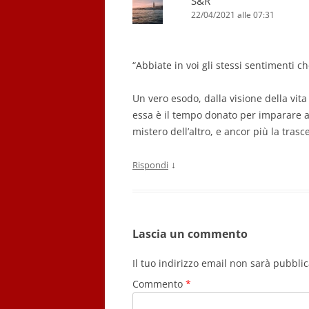
S&R
22/04/2021 alle 07:31
“Abbiate in voi gli stessi sentimenti ch
Un vero esodo, dalla visione della vit
essa è il tempo donato per imparare ad
mistero dell’altro, e ancor più la trasc
↓
Rispondi
Lascia un commento
Il tuo indirizzo email non sarà pubblic
Commento
*