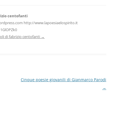
di
izio centofanti
ordpress.com http://www.lapoesiaelospirito.it
H1GlOPZk0
icoli di fabrizio centofanti
→
Cinque poesie giovanili di Gianmarco Parodi
→