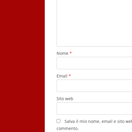
Nome
*
Email
*
Sito web
Salva il mio nome, email e sito w
commento.