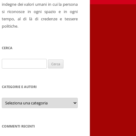
indegne dei valori umani in cui la persona
si riconosce in ogni spazio e in ogni
tempo, al di là di credenze e tessere
politiche.
CERCA
Ricerca
per:
CATEGORIE E AUTORI
Categorie
e
autori
COMMENTI RECENTI