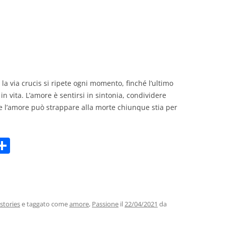
GIOVANNI NUSCIS
GUIDO MICHELONE
KIKA BOHR
la via crucis si ripete ogni momento, finché l’ultimo
MARINO MAGLIANI
in vita. L’amore è sentirsi in sintonia, condividere
MATTEO TELARA
he l’amore può strappare alla morte chiunque stia per
MONICA MAZZITELLI
C
PASQUALE VITAGLIANO
m
o
RICCARDO FERRAZZI
i
n
ROBERTO PLEVANO
di
vi
stories
e taggato come
amore
,
Passione
il
22/04/2021
da
STEFANIE GOLISCH