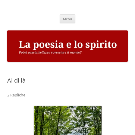
Vai
al
La poesia e lo spirito
contenuto
Potrà questa bellezza rovesciare il mondo?
Menu
Al di là
2 Repliche