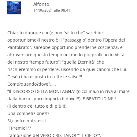
Alfonso
14/06/2021 alle 08:41
Chiarito dunque che(e non “visto che”,sarebbe
opportunismo)il nostro è il “passaggio” dentro l’Opera del
Pantokrator, sarebbe opportuno prenderne coscienza, e
attraversare questo tempo nel modo più proficuo in vista
del nostro “tempo futuro”: “quella Eternità” che
rischieremmo di perdere, uscendo da quei canoni che Lui,
Gesù,ci ha esposto in tutte le salse!!!
Come?quando?dove?…..
“Il DISCORSO DELLA MONTAGNA”!(o collina,o in riva al mare
dalla barca…poco importa il dove!!!)LE BEATITUDINI!!!
(lì dentro c’è tutto e di più!!!);
Una competizione?!?
Si,contro noi stessi….
Il Premio???
L’ambizione del VERO CRISTIANO! “”IL CIELO””.