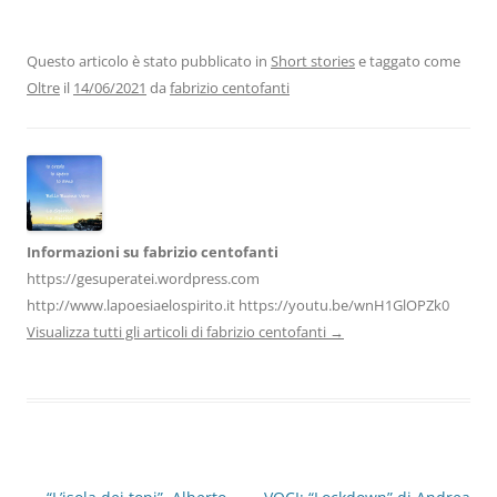
c
itt
k
at
e
ai
n
e
er
e
s
gr
l
di
b
dI
A
a
vi
Questo articolo è stato pubblicato in
Short stories
e taggato come
Oltre
il
14/06/2021
da
fabrizio centofanti
o
n
p
m
di
o
p
k
Informazioni su fabrizio centofanti
https://gesuperatei.wordpress.com
http://www.lapoesiaelospirito.it https://youtu.be/wnH1GlOPZk0
Visualizza tutti gli articoli di fabrizio centofanti
→