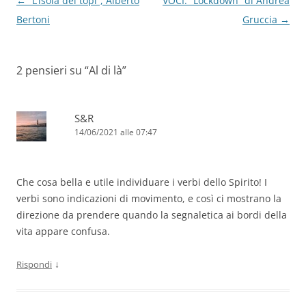
Navigazione
←
“L’isola dei topi”, Alberto
VOCI: “Lockdown” di Andrea
articolo
Bertoni
Gruccia
→
2 pensieri su “
Al di là
”
S&R
14/06/2021 alle 07:47
Che cosa bella e utile individuare i verbi dello Spirito! I
verbi sono indicazioni di movimento, e così ci mostrano la
direzione da prendere quando la segnaletica ai bordi della
vita appare confusa.
↓
Rispondi