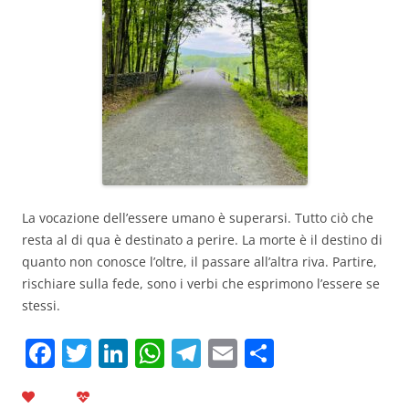
La vocazione dell’essere umano è superarsi. Tutto ciò che
resta al di qua è destinato a perire. La morte è il destino di
quanto non conosce l’oltre, il passare all’altra riva. Partire,
rischiare sulla fede, sono i verbi che esprimono l’essere se
stessi.
F
T
Li
W
T
E
C
a
w
n
h
el
m
o