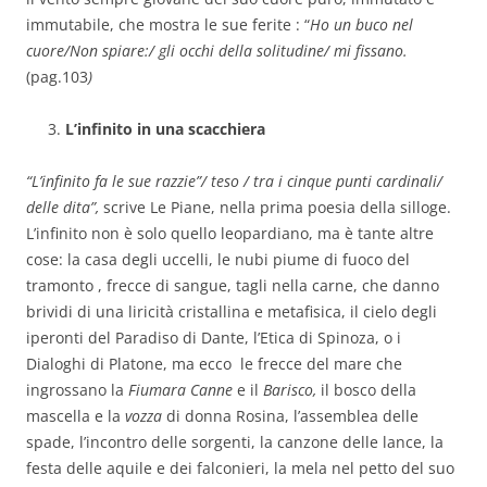
immutabile, che mostra le sue ferite : “
Ho un buco nel
cuore/Non spiare:/ gli occhi della solitudine/ mi fissano.
(pag.103
)
L’infinito in una scacchiera
“L’infinito fa le sue razzie”/ teso / tra i cinque punti cardinali/
delle dita”,
scrive Le Piane, nella prima poesia della silloge.
L’infinito non è solo quello leopardiano, ma è tante altre
cose: la casa degli uccelli, le nubi piume di fuoco del
tramonto , frecce di sangue, tagli nella carne, che danno
brividi di una liricità cristallina e metafisica, il cielo degli
iperonti del Paradiso di Dante, l’Etica di Spinoza, o i
Dialoghi di Platone, ma ecco le frecce del mare che
ingrossano la
Fiumara Canne
e il
Barisco,
il bosco della
mascella e la
vozza
di donna Rosina, l’assemblea delle
spade, l’incontro delle sorgenti, la canzone delle lance, la
festa delle aquile e dei falconieri, la mela nel petto del suo