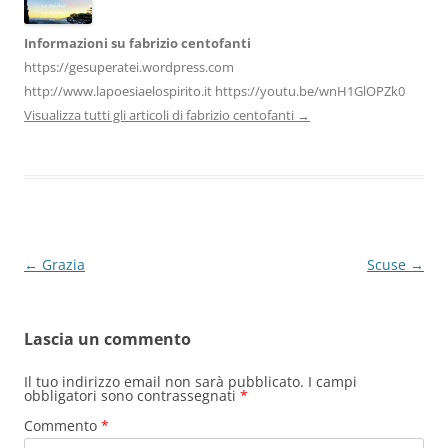
Informazioni su fabrizio centofanti
https://gesuperatei.wordpress.com
http://www.lapoesiaelospirito.it https://youtu.be/wnH1GlOPZk0
Visualizza tutti gli articoli di fabrizio centofanti
→
Navigazione
←
Grazia
Scuse
→
articolo
Lascia un commento
Il tuo indirizzo email non sarà pubblicato.
I campi
obbligatori sono contrassegnati
*
Commento
*