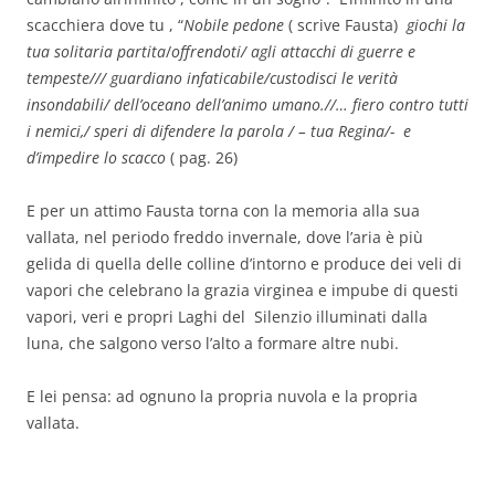
scacchiera dove tu , “
Nobile pedone
( scrive Fausta)
giochi la
tua solitaria partita
/
offrendoti/ agli attacchi di guerre e
tempeste/// guardiano infaticabile/custodisci le verità
insondabili/ dell’oceano dell’animo umano.//… fiero contro tutti
i nemici,/ speri di difendere la parola / – tua Regina/- e
d’impedire lo scacco
( pag. 26)
E per un attimo Fausta torna con la memoria alla sua
vallata, nel periodo freddo invernale, dove l’aria è più
gelida di quella delle colline d’intorno e produce dei veli di
vapori che celebrano la grazia virginea e impube di questi
vapori, veri e propri Laghi del Silenzio illuminati dalla
luna, che salgono verso l’alto a formare altre nubi.
E lei pensa: ad ognuno la propria nuvola e la propria
vallata.