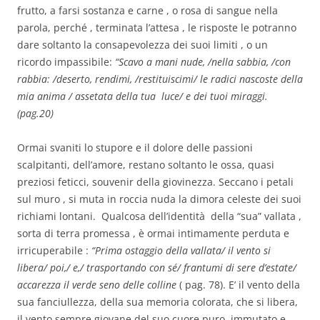
frutto, a farsi sostanza e carne , o rosa di sangue nella
parola, perché , terminata l’attesa , le risposte le potranno
dare soltanto la consapevolezza dei suoi limiti , o un
ricordo impassibile:
“Scavo a mani nude, /nella sabbia, /con
rabbia: /deserto, rendimi, /restituiscimi/ le radici nascoste della
mia anima / assetata della tua luce/ e dei tuoi miraggi.
(pag.20)
Ormai svaniti lo stupore e il dolore delle passioni
scalpitanti, dell’amore, restano soltanto le ossa, quasi
preziosi feticci, souvenir della giovinezza. Seccano i petali
sul muro , si muta in roccia nuda la dimora celeste dei suoi
richiami lontani. Qualcosa dell’identità della “sua” vallata ,
sorta di terra promessa , è ormai intimamente perduta e
irricuperabile :
“Prima ostaggio della vallata/ il vento si
libera/ poi,/ e,/ trasportando con sé/ frantumi di sere d’estate/
accarezza il verde seno delle colline
( pag. 78). E’ il vento della
sua fanciullezza, della sua memoria colorata, che si libera,
il vento sempre giovane del suo cuore puro, immutato e