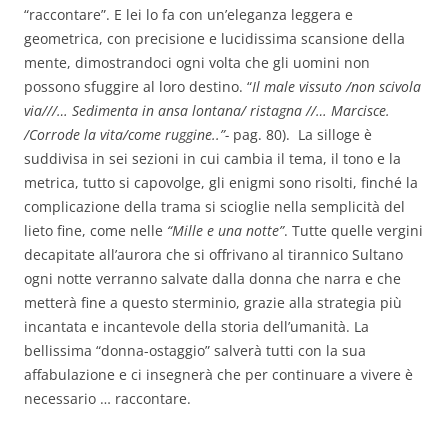
“raccontare”. E lei lo fa con un’eleganza leggera e
geometrica, con precisione e lucidissima scansione della
mente, dimostrandoci ogni volta che gli uomini non
possono sfuggire al loro destino. “
Il male vissuto /non scivola
via///… Sedimenta in ansa lontana/ ristagna //… Marcisce.
/Corrode la vita/come ruggine..”-
pag. 80). La silloge è
suddivisa in sei sezioni in cui cambia il tema, il tono e la
metrica, tutto si capovolge, gli enigmi sono risolti, finché la
complicazione della trama si scioglie nella semplicità del
lieto fine, come nelle
“Mille e una notte”
. Tutte quelle vergini
decapitate all’aurora che si offrivano al tirannico Sultano
ogni notte verranno salvate dalla donna che narra e che
metterà fine a questo sterminio, grazie alla strategia più
incantata e incantevole della storia dell’umanità. La
bellissima “donna-ostaggio” salverà tutti con la sua
affabulazione e ci insegnerà che per continuare a vivere è
necessario … raccontare.