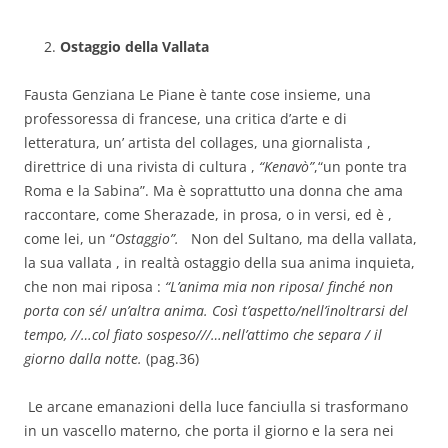
Ostaggio della Vallata
Fausta Genziana Le Piane è tante cose insieme, una
professoressa di francese, una critica d’arte e di
letteratura, un’ artista del collages, una giornalista ,
direttrice di una rivista di cultura ,
“Kenavò”
,“un ponte tra
Roma e la Sabina”. Ma è soprattutto una donna che ama
raccontare, come Sherazade, in prosa, o in versi, ed è ,
come lei, un “
Ostaggio”.
Non del Sultano, ma della vallata,
la sua vallata , in realtà ostaggio della sua anima inquieta,
che non mai riposa :
“L’anima mia non riposa
/
finché non
porta con sé
/
un’altra anima. Così t’aspetto/nell’inoltrarsi del
tempo, //…col fiato sospeso///…nell’attimo che separa / il
giorno dalla notte.
(pag.36)
Le arcane emanazioni della luce fanciulla si trasformano
in un vascello materno, che porta il giorno e la sera nei