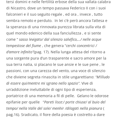
tersi domini e nelle fertilità erbose della sua vallata calabra
di Nicastro, dove un tempo passava Federico II con i suoi
falconieri e il suo seguito regale , ed ora , invece , tutto
sembra remoto e perduto. In lei c’è però ancora l’attesa e
la speranza di una rinnovata purezza librata sulla vita di
quel mondo edenico della sua fanciullezza , e si sente
come “
sasso levigato/ dal silenzio salvifico,…/ nelle acque
tempestose del fiume
, che genera “
cerchi concentrici /
d’amore infinito”
(pag. 17). Nella lunga attesa del ritorno a
una sorgente pura d’un trasparente e sacro amore per la
sua terra natia, si placano le sue ansie e le sue pene , le
passioni, con una carezza del vento, una voce di silenzio
che diviene segreta rinascita in stile ungarettiano:
“M’illudo
di essere qui/mentre mi sgrano nello spazio”
. Vive di
un’addizione ineluttabile di ogni tipo di esperienza,
portatrice di una memoria a fil di pelle. Gelano le odorose
epifanie per quelle “
Pareti lisce:/ porte chiuse/ al buio del
tempo/ nella Valle del sole/ menhir /dilagati nella pianura
(
pag.16)
.
Sradicato, il fiore della poesia è costretto a dare