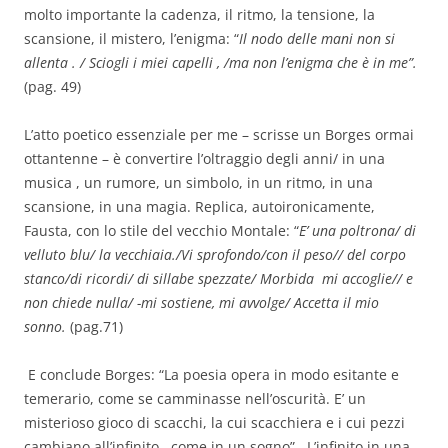
molto importante la cadenza, il ritmo, la tensione, la
scansione, il mistero, l’enigma: “
Il nodo delle mani non si
allenta . / Sciogli i miei capelli , /ma non l’enigma che è in me”.
(pag. 49)
L’atto poetico essenziale per me – scrisse un Borges ormai
ottantenne – è convertire l’oltraggio degli anni/ in una
musica , un rumore, un simbolo, in un ritmo, in una
scansione, in una magia. Replica, autoironicamente,
Fausta, con lo stile del vecchio Montale: “
E’ una poltrona/ di
velluto blu/ la vecchiaia./Vi sprofondo/con il peso// del corpo
stanco/di ricordi/ di sillabe spezzate/ Morbida mi accoglie// e
non chiede nulla/ -mi sostiene, mi avvolge/ Accetta il mio
sonno.
(pag.71)
E conclude Borges: “La poesia opera in modo esitante e
temerario, come se camminasse nell’oscurità. E’ un
misterioso gioco di scacchi, la cui scacchiera e i cui pezzi
cambiano all’infinito , come in un sogno”. L’infinito in una