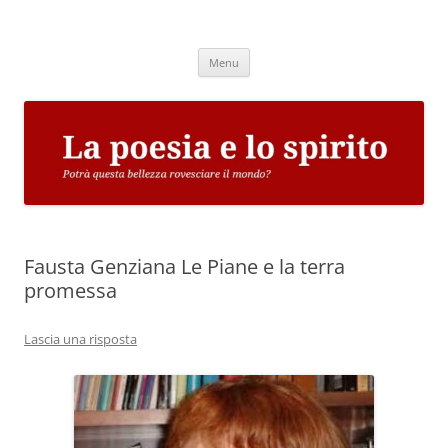
Vai
al
La poesia e lo spirito
contenuto
Potrà questa bellezza rovesciare il mondo?
Menu
Fausta Genziana Le Piane e la terra
promessa
Lascia una risposta