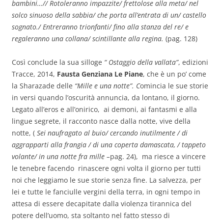
bambini…// Rotoleranno impazzite/ frettolose alla meta/ nel
solco sinuoso della sabbia/ che porta all’entrata di un/ castello
sognato./ Entreranno trionfanti/ fino alla stanza del re/ e
regaleranno una collana/ scintillante alla regina.
(pag. 128)
Così conclude la sua silloge
“ Ostaggio della vallata”
, edizioni
Tracce, 2014,
Fausta Genziana Le Piane
, che è un po’ come
la Sharazade delle
“Mille e una notte”. C
omincia le sue storie
in versi quando l’oscurità annuncia, da lontano, il giorno.
Legato all’eros e all’onirico, ai demoni, ai fantasmi e alla
lingue segrete, il racconto nasce dalla notte, vive della
notte, (
Sei naufragato al buio/ cercando inutilmente / di
aggrapparti alla frangia / di una coperta damascata, / tappeto
volante/ in una notte fra mille –
pag. 24), ma riesce a vincere
le tenebre facendo rinascere ogni volta il giorno per tutti
noi che leggiamo le sue storie senza fine. La salvezza, per
lei e tutte le fanciulle vergini della terra, in ogni tempo in
attesa di essere decapitate dalla violenza tirannica del
potere dell’uomo, sta soltanto nel fatto stesso di