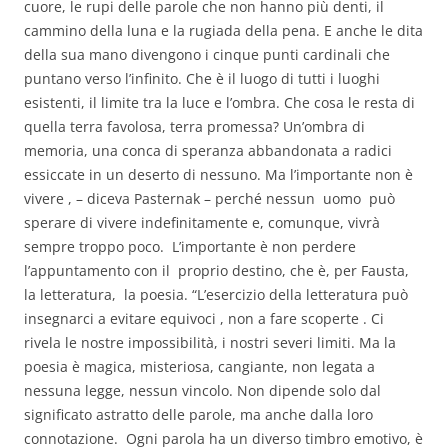
cuore, le rupi delle parole che non hanno più denti, il
cammino della luna e la rugiada della pena. E anche le dita
della sua mano divengono i cinque punti cardinali che
puntano verso l’infinito. Che è il luogo di tutti i luoghi
esistenti, il limite tra la luce e l’ombra. Che cosa le resta di
quella terra favolosa, terra promessa? Un’ombra di
memoria, una conca di speranza abbandonata a radici
essiccate in un deserto di nessuno. Ma l’importante non è
vivere , – diceva Pasternak – perché nessun uomo può
sperare di vivere indefinitamente e, comunque, vivrà
sempre troppo poco. L’importante è non perdere
l’appuntamento con il proprio destino, che è, per Fausta,
la letteratura, la poesia. “L’esercizio della letteratura può
insegnarci a evitare equivoci , non a fare scoperte . Ci
rivela le nostre impossibilità, i nostri severi limiti. Ma la
poesia è magica, misteriosa, cangiante, non legata a
nessuna legge, nessun vincolo. Non dipende solo dal
significato astratto delle parole, ma anche dalla loro
connotazione. Ogni parola ha un diverso timbro emotivo, è