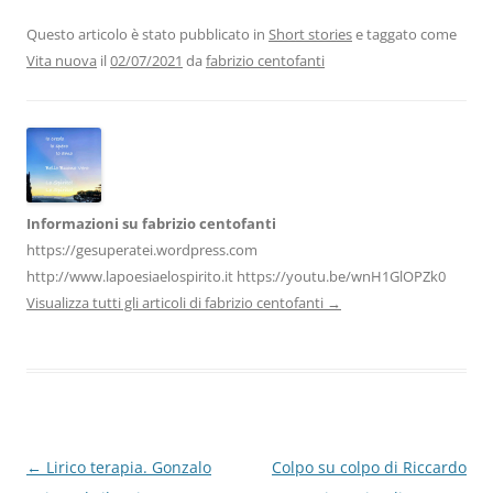
e
er
e
s
gr
l
di
b
dI
A
a
vi
Questo articolo è stato pubblicato in
Short stories
e taggato come
Vita nuova
il
02/07/2021
da
fabrizio centofanti
o
n
p
m
di
o
p
k
Informazioni su fabrizio centofanti
https://gesuperatei.wordpress.com
http://www.lapoesiaelospirito.it https://youtu.be/wnH1GlOPZk0
Visualizza tutti gli articoli di fabrizio centofanti
→
Navigazione
←
Lirico terapia. Gonzalo
Colpo su colpo di Riccardo