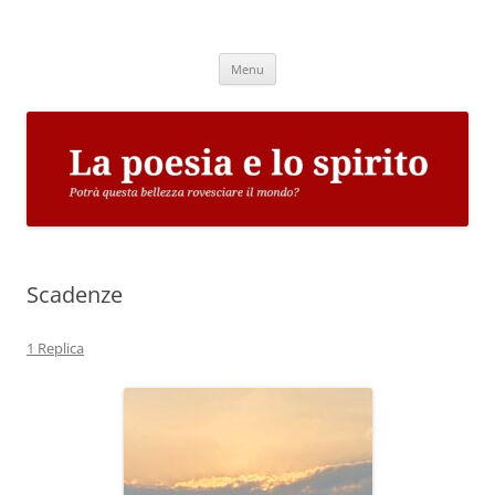
Vai
al
La poesia e lo spirito
contenuto
Potrà questa bellezza rovesciare il mondo?
Menu
Scadenze
1 Replica