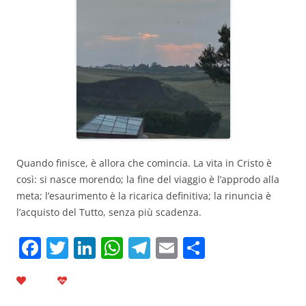
Quando finisce, è allora che comincia. La vita in Cristo è
così: si nasce morendo; la fine del viaggio è l’approdo alla
meta; l’esaurimento è la ricarica definitiva; la rinuncia è
l’acquisto del Tutto, senza più scadenza.
F
T
Li
W
T
E
C
a
w
n
h
el
m
o
c
itt
k
at
e
ai
n