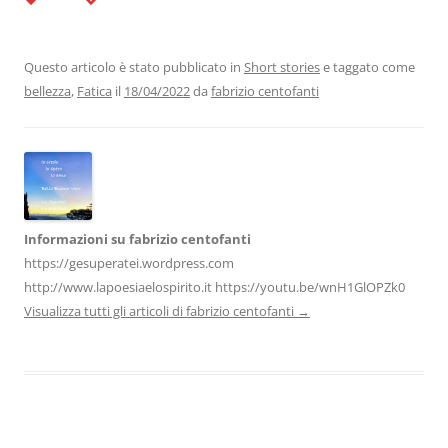
c
itt
k
at
e
ai
n
e
er
e
s
gr
l
di
b
dI
A
a
vi
Questo articolo è stato pubblicato in
Short stories
e taggato come
bellezza
,
Fatica
il
18/04/2022
da
fabrizio centofanti
o
n
p
m
di
o
p
k
Informazioni su fabrizio centofanti
https://gesuperatei.wordpress.com
http://www.lapoesiaelospirito.it https://youtu.be/wnH1GlOPZk0
Visualizza tutti gli articoli di fabrizio centofanti
→