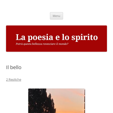
Vai
al
La poesia e lo spirito
contenuto
Potrà questa bellezza rovesciare il mondo?
Menu
Il bello
2 Repliche