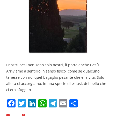
I nostri pesi non sono solo nostri, li porta anche Gesù.
Arriviamo a sentirlo in senso fisico, come se qualcuno
tenesse con noi quel bagaglio pesante che è la vita. Solo
allora ci accorgiamo, in una specie di estasi, del bello che
ci era sfuggito.
F
T
Li
W
T
E
C
a
w
n
h
el
m
o