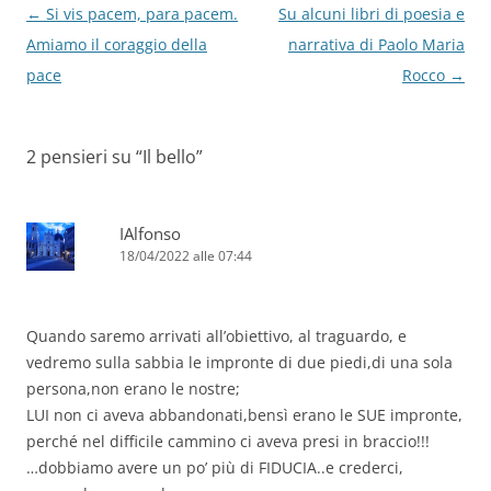
Navigazione
←
Si vis pacem, para pacem.
Su alcuni libri di poesia e
articolo
Amiamo il coraggio della
narrativa di Paolo Maria
pace
Rocco
→
2 pensieri su “
Il bello
”
IAlfonso
18/04/2022 alle 07:44
Quando saremo arrivati all’obiettivo, al traguardo, e
vedremo sulla sabbia le impronte di due piedi,di una sola
persona,non erano le nostre;
LUI non ci aveva abbandonati,bensì erano le SUE impronte,
perché nel difficile cammino ci aveva presi in braccio!!!
…dobbiamo avere un po’ più di FIDUCIA..e crederci,