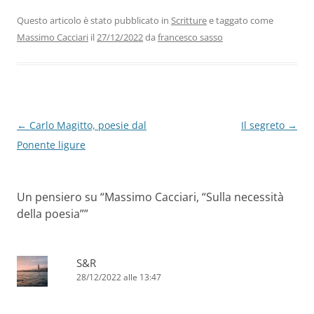
e
er
e
s
gr
l
di
b
dI
A
a
vi
Questo articolo è stato pubblicato in
Scritture
e taggato come
Massimo Cacciari
il
27/12/2022
da
francesco sasso
o
n
p
m
di
o
p
k
Navigazione
←
Carlo Magitto, poesie dal
Il segreto
→
articolo
Ponente ligure
Un pensiero su “
Massimo Cacciari, “Sulla necessità
della poesia”
”
S&R
28/12/2022 alle 13:47