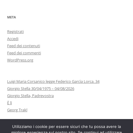
META
Registrati
Accedi
Feed dei contenuti
Feed dei commenti
WordPress.org
Luigi Maria Corsanico legge Federico Garcìa Lorca. 34
Giorgio Stella 30/04/1975 – 04/08/2026
Giorgio Stella, Padrevostra
È lì
Georg Trakl
Utilizziamo i cookie per essere sicuri che tu possa avere la
migliore esperienza sul nostro sito. Se continui ad utilizzare