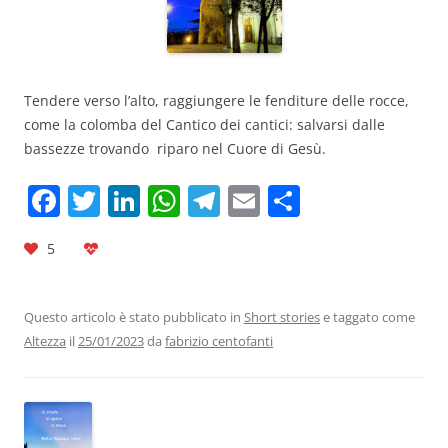
Tendere verso l’alto, raggiungere le fenditure delle rocce,
come la colomba del Cantico dei cantici: salvarsi dalle
bassezze trovando riparo nel Cuore di Gesù.
F
T
Li
W
T
E
C
a
w
n
h
el
m
o
5
c
itt
k
at
e
ai
n
e
er
e
s
gr
l
di
b
dI
A
a
vi
Questo articolo è stato pubblicato in
Short stories
e taggato come
Altezza
il
25/01/2023
da
fabrizio centofanti
o
n
p
m
di
o
p
k