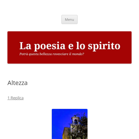
Vai
al
La poesia e lo spirito
contenuto
Potrà questa bellezza rovesciare il mondo?
Menu
Altezza
1 Replica