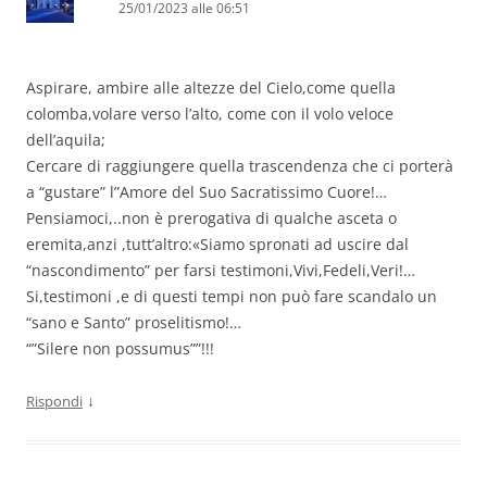
25/01/2023 alle 06:51
Aspirare, ambire alle altezze del Cielo,come quella
colomba,volare verso l’alto, come con il volo veloce
dell’aquila;
Cercare di raggiungere quella trascendenza che ci porterà
a “gustare” l”Amore del Suo Sacratissimo Cuore!…
Pensiamoci,..non è prerogativa di qualche asceta o
eremita,anzi ,tutt’altro:«Siamo spronati ad uscire dal
“nascondimento” per farsi testimoni,Vivi,Fedeli,Veri!…
Si,testimoni ,e di questi tempi non può fare scandalo un
“sano e Santo” proselitismo!…
“”Silere non possumus””!!!
↓
Rispondi