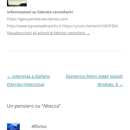
Informazioni su fabrizio centofanti
https://gesuperatei.wordpress.com
http://www.lapoesiaelospirito.it https://youtu.be/wnH1GlOPZk0
Visualizza tutti gli articoli di fabrizio centofanti
→
Navigazione
←
Intervista a Stefano
Domenico Pelini legge Joseph
articolo
D’Arrigo (Interzona)
Brodsky. 8
→
Un pensiero su “
Altezza
”
Alfonso