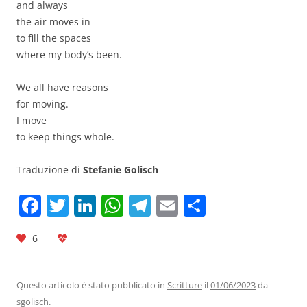
and always
the air moves in
to fill the spaces
where my body’s been.
We all have reasons
for moving.
I move
to keep things whole.
Traduzione di
Stefanie Golisch
F
T
Li
W
T
E
C
a
w
n
h
el
m
o
6
c
itt
k
at
e
ai
n
e
er
e
s
gr
l
di
b
dI
A
a
vi
Questo articolo è stato pubblicato in
Scritture
il
01/06/2023
da
sgolisch
.