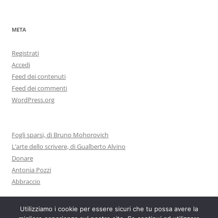
META
Registrati
Accedi
Feed dei contenuti
Feed dei commenti
WordPress.org
Fogli sparsi, di Bruno Mohorovich
L’arte dello scrivere, di Gualberto Alvino
Donare
Antonia Pozzi
Abbraccio
Utilizziamo i cookie per essere sicuri che tu possa avere la