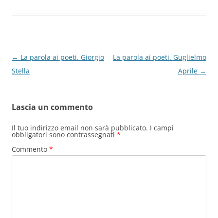
o
n
p
m
di
o
p
k
Navigazione
←
La parola ai poeti. Giorgio
La parola ai poeti. Guglielmo
articolo
Stella
Aprile
→
Lascia un commento
Il tuo indirizzo email non sarà pubblicato.
I campi
obbligatori sono contrassegnati
*
Commento
*