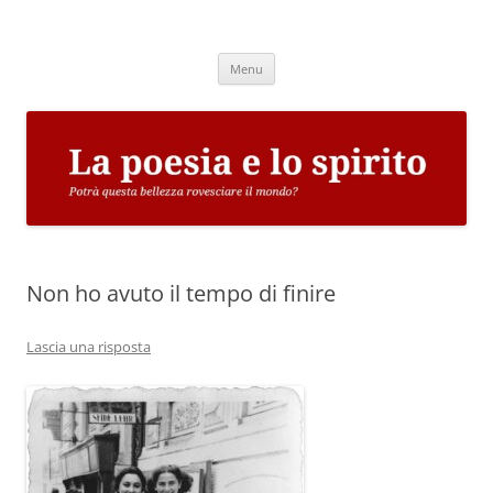
Vai
al
La poesia e lo spirito
contenuto
Potrà questa bellezza rovesciare il mondo?
Menu
Non ho avuto il tempo di finire
Lascia una risposta