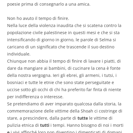
poesie prima di consegnarlo a una amica.
Non ho avuto il tempo di finire.
Nella luce della violenza inaudita che si scatena contro la
popolazione civile palestinese in questi mesi e che si sta
intensificando di giorno in giorno, le parole di Selma si
caricano di un significato che trascende il suo destino
individuale.
Chiunque non abbia il tempo di finire di lavare i piatti, di
dare da mangiare ai bambini, di cucinare la cena è fonte
della nostra vergogna. Ieri gli ebrei, gli armeni, i tutsi, i
bosniaci e tutte le etnie che sono state perseguitate e
uccise sotto gli occhi di chi ha preferito far finta di niente
per indifferenza o interesse.
Se pretendiamo di aver imparato qualcosa dalla storia, la
commemorazione delle vittime della Shoah ci costringe di
stare, a prescindere, dalla parte di
tutte
le vittime di
pulizia etnica di
tutti
i tempi. Hanno bisogno di noi i morti
e
i vivi affinché loro non diventino i dimenticati di domani.