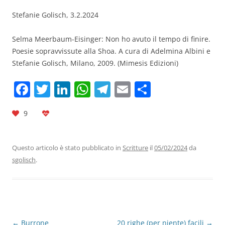
Stefanie Golisch, 3.2.2024
Selma Meerbaum-Eisinger: Non ho avuto il tempo di finire.
Poesie sopravvissute alla Shoa. A cura di Adelmina Albini e
Stefanie Golisch, Milano, 2009. (Mimesis Edizioni)
F
T
Li
W
T
E
C
a
w
n
h
el
m
o
9
c
itt
k
at
e
ai
n
e
er
e
s
gr
l
di
b
dI
A
a
vi
Questo articolo è stato pubblicato in
Scritture
il
05/02/2024
da
sgolisch
.
o
n
p
m
di
o
p
k
Navigazione
←
Burrone
20 righe (per niente) facili
→