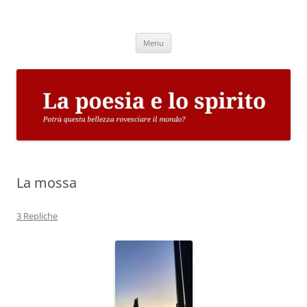
Vai
al
La poesia e lo spirito
contenuto
Potrà questa bellezza rovesciare il mondo?
Menu
La mossa
3 Repliche