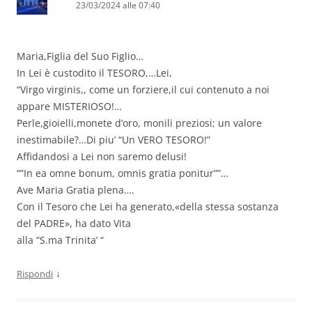
23/03/2024 alle 07:40
Maria,Figlia del Suo Figlio…
In Lei è custodito il TESORO,…Lei,
“Virgo virginis,, come un forziere,il cui contenuto a noi
appare MISTERIOSO!…
Perle,gioielli,monete d’oro, monili preziosi; un valore
inestimabile?…Di piu’ “Un VERO TESORO!”
Affidandosi a Lei non saremo delusi!
“”In ea omne bonum, omnis gratia ponitur””…
Ave Maria Gratia plena….
Con il Tesoro che Lei ha generato,«della stessa sostanza
del PADRE», ha dato Vita
alla “S.ma Trinita’ “
↓
Rispondi