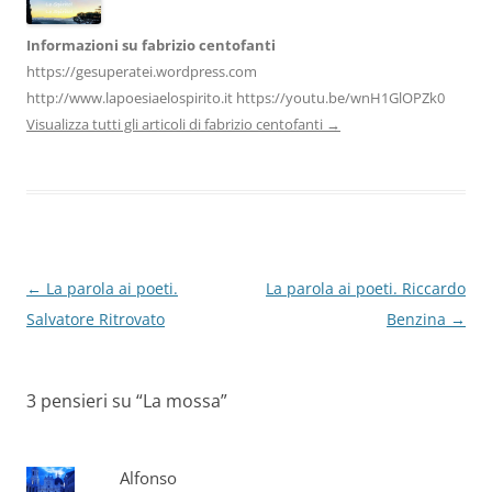
Informazioni su fabrizio centofanti
https://gesuperatei.wordpress.com
http://www.lapoesiaelospirito.it https://youtu.be/wnH1GlOPZk0
Visualizza tutti gli articoli di fabrizio centofanti
→
Navigazione
←
La parola ai poeti.
La parola ai poeti. Riccardo
articolo
Salvatore Ritrovato
Benzina
→
3 pensieri su “
La mossa
”
Alfonso