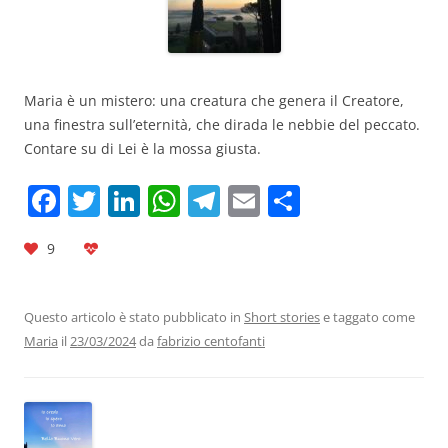
Maria è un mistero: una creatura che genera il Creatore,
una finestra sull’eternità, che dirada le nebbie del peccato.
Contare su di Lei è la mossa giusta.
F
T
Li
W
T
E
C
a
w
n
h
el
m
o
9
c
itt
k
at
e
ai
n
e
er
e
s
gr
l
di
b
dI
A
a
vi
Questo articolo è stato pubblicato in
Short stories
e taggato come
Maria
il
23/03/2024
da
fabrizio centofanti
o
n
p
m
di
o
p
k