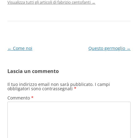
Visualizza tutti gli articoli di fabrizio centofanti
→
Navigazione
←
Come noi
Questo germoglio
→
articolo
Lascia un commento
Il tuo indirizzo email non sarà pubblicato.
I campi
obbligatori sono contrassegnati
*
Commento
*