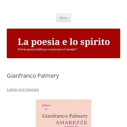
Vai
al
La poesia e lo spirito
contenuto
Potrà questa bellezza rovesciare il mondo?
Menu
Gianfranco Palmery
Lascia una risposta