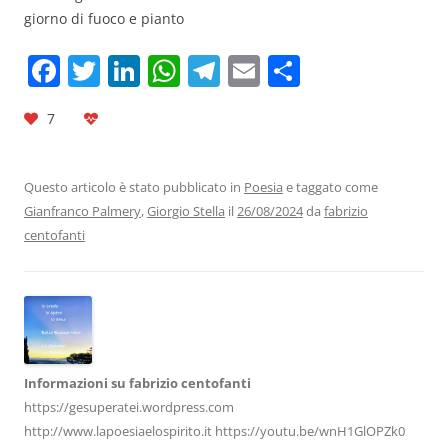
giorno di fuoco e pianto
F
T
Li
W
T
E
C
a
w
n
h
el
m
o
7
c
itt
k
at
e
ai
n
e
er
e
s
gr
l
di
b
dI
A
a
vi
Questo articolo è stato pubblicato in
Poesia
e taggato come
Gianfranco Palmery
,
Giorgio Stella
il
26/08/2024
da
fabrizio
o
n
p
m
di
centofanti
o
p
k
Informazioni su fabrizio centofanti
https://gesuperatei.wordpress.com
http://www.lapoesiaelospirito.it https://youtu.be/wnH1GlOPZk0