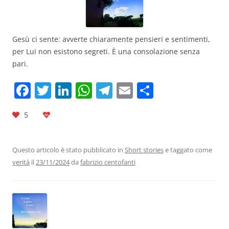
Gesù ci sente: avverte chiaramente pensieri e sentimenti,
per Lui non esistono segreti. È una consolazione senza
pari.
F
T
Li
W
T
E
C
a
w
n
h
el
m
o
5
c
itt
k
at
e
ai
n
e
er
e
s
gr
l
di
b
dI
A
a
vi
Questo articolo è stato pubblicato in
Short stories
e taggato come
verità
il
23/11/2024
da
fabrizio centofanti
o
n
p
m
di
o
p
k