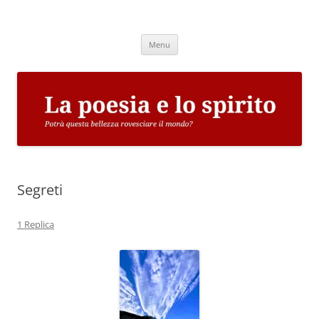
Vai
al
La poesia e lo spirito
contenuto
Potrà questa bellezza rovesciare il mondo?
Menu
Segreti
1 Replica