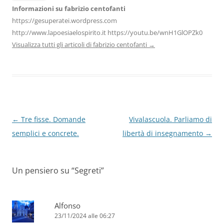
Informazioni su fabrizio centofanti
https://gesuperatei.wordpress.com
http://www.lapoesiaelospirito.it https://youtu.be/wnH1GlOPZk0
Visualizza tutti gli articoli di fabrizio centofanti
→
Navigazione
←
Tre fisse. Domande
Vivalascuola. Parliamo di
articolo
semplici e concrete.
libertà di insegnamento
→
Un pensiero su “
Segreti
”
Alfonso
23/11/2024 alle 06:27