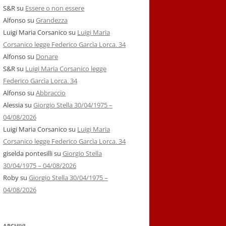
S&R
su
Essere o non essere
Alfonso
su
Grandezza
Luigi Maria Corsanico
su
Luigi Maria
Corsanico legge Federico Garcìa Lorca. 34
Alfonso
su
Donare
S&R
su
Luigi Maria Corsanico legge
Federico Garcìa Lorca. 34
Alfonso
su
Abbraccio
Alessia
su
Giorgio Stella 30/04/1975 –
04/08/2026
Luigi Maria Corsanico
su
Luigi Maria
Corsanico legge Federico Garcìa Lorca. 34
giselda pontesilli
su
Giorgio Stella
30/04/1975 – 04/08/2026
Roby
su
Giorgio Stella 30/04/1975 –
04/08/2026
ARCHIVI