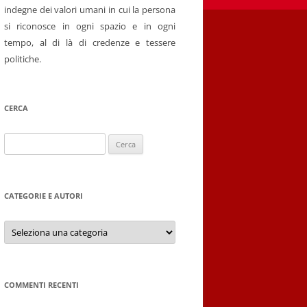
indegne dei valori umani in cui la persona
si riconosce in ogni spazio e in ogni
tempo, al di là di credenze e tessere
politiche.
CERCA
Ricerca
per:
CATEGORIE E AUTORI
Categorie
e
autori
COMMENTI RECENTI