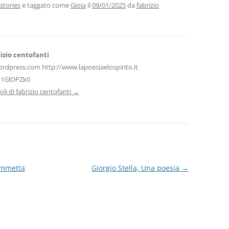
vi
stories
e taggato come
Gioia
il
09/01/2025
da
fabrizio
di
izio centofanti
ordpress.com http://www.lapoesiaelospirito.it
H1GlOPZk0
icoli di fabrizio centofanti
→
ammetta
Giorgio Stella, Una poesia
→