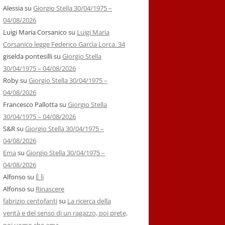
Alessia
su
Giorgio Stella 30/04/1975 –
04/08/2026
Luigi Maria Corsanico
su
Luigi Maria
Corsanico legge Federico Garcìa Lorca. 34
giselda pontesilli
su
Giorgio Stella
30/04/1975 – 04/08/2026
Roby
su
Giorgio Stella 30/04/1975 –
04/08/2026
Francesco Pallotta
su
Giorgio Stella
30/04/1975 – 04/08/2026
S&R
su
Giorgio Stella 30/04/1975 –
04/08/2026
Ema
su
Giorgio Stella 30/04/1975 –
04/08/2026
Alfonso
su
È lì
Alfonso
su
Rinascere
fabrizio centofanti
su
La ricerca della
verità e del senso di un ragazzo, poi prete,