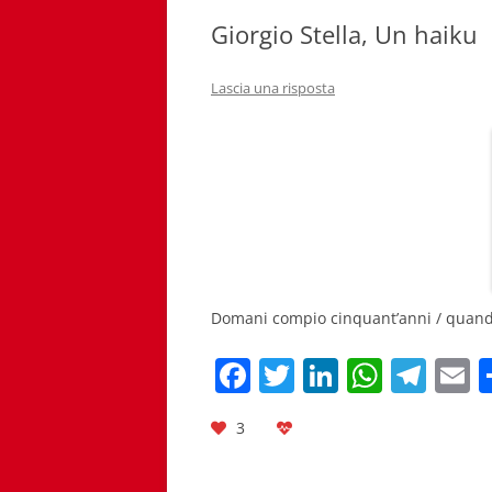
Giorgio Stella, Un haiku
Lascia una risposta
Domani compio cinquant’anni / quand
F
T
Li
W
T
E
a
w
n
h
el
3
c
itt
k
at
e
a
e
er
e
s
gr
l