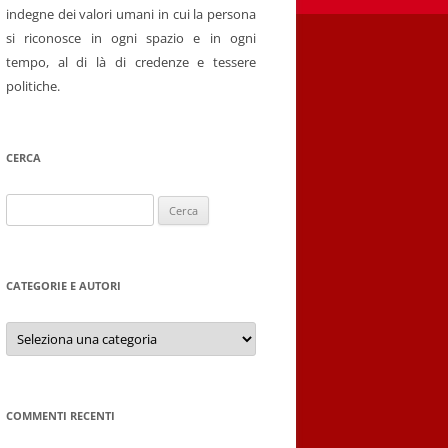
indegne dei valori umani in cui la persona
si riconosce in ogni spazio e in ogni
tempo, al di là di credenze e tessere
politiche.
CERCA
Ricerca
per:
CATEGORIE E AUTORI
Categorie
e
autori
COMMENTI RECENTI