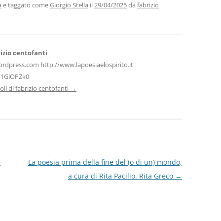
vi
a
e taggato come
Giorgio Stella
il
29/04/2025
da
fabrizio
di
izio centofanti
ordpress.com http://www.lapoesiaelospirito.it
H1GlOPZk0
icoli di fabrizio centofanti
→
I
La poesia prima della fine del (o di un) mondo,
a cura di Rita Pacilio. Rita Greco
→