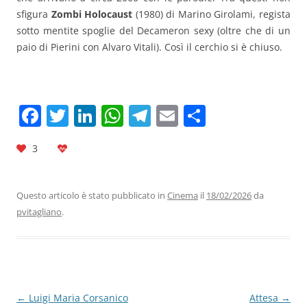
sfigura
Zombi Holocaust
(1980) di Marino Girolami, regista
sotto mentite spoglie del Decameron sexy (oltre che di un
paio di Pierini con Alvaro Vitali). Così il cerchio si è chiuso.
F
T
Li
W
T
E
C
a
w
n
h
el
m
o
3
c
itt
k
at
e
ai
n
e
er
e
s
gr
l
di
b
dI
A
a
vi
Questo articolo è stato pubblicato in
Cinema
il
18/02/2026
da
pvitagliano
.
o
n
p
m
di
o
p
k
Navigazione
←
Luigi Maria Corsanico
Attesa
→