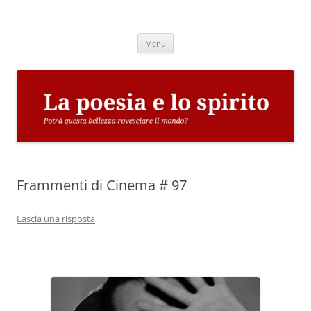
Vai
al
La poesia e lo spirito
contenuto
Potrà questa bellezza rovesciare il mondo?
Menu
Frammenti di Cinema # 97
Lascia una risposta