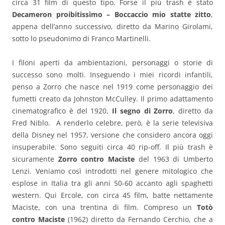
circa 31 film di questo tipo. Forse il più trash è stato
Decameron proibitissimo – Boccaccio mio statte zitto
,
appena dell’anno successivo, diretto da Marino Girolami,
sotto lo pseudonimo di Franco Martinelli.
I filoni aperti da ambientazioni, personaggi o storie di
successo sono molti. Inseguendo i miei ricordi infantili,
penso a Zorro che nasce nel 1919 come personaggio dei
fumetti creato da Johnston McCulley. Il primo adattamento
cinematografico è del 1920,
Il segno di Zorro
, diretto da
Fred Niblo. A renderlo celebre, però, è la serie televisiva
della Disney nel 1957, versione che considero ancora oggi
insuperabile. Sono seguiti circa 40 rip-off. Il più trash è
sicuramente
Zorro contro Maciste
del 1963 di Umberto
Lenzi. Veniamo così introdotti nel genere mitologico che
esplose in Italia tra gli anni 50-60 accanto agli spaghetti
western. Qui Ercole, con circa 45 film, batte nettamente
Maciste, con una trentina di film. Compreso un
Totò
contro Maciste
(1962) diretto da Fernando Cerchio, che a