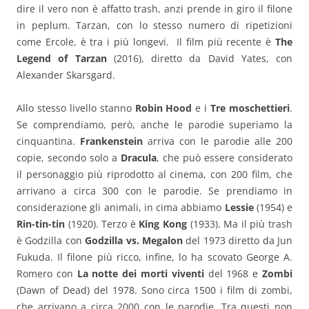
dire il vero non è affatto trash, anzi prende in giro il filone
in peplum. Tarzan, con lo stesso numero di ripetizioni
come Ercole, è tra i più longevi. Il film più recente è
The
Legend of Tarzan
(2016), diretto da David Yates, con
Alexander Skarsgard.
Allo stesso livello stanno
Robin Hood
e i
Tre moschettieri
.
Se comprendiamo, però, anche le parodie superiamo la
cinquantina.
Frankenstein
arriva con le parodie alle 200
copie, secondo solo a
Dracula
, che può essere considerato
il personaggio più riprodotto al cinema, con 200 film, che
arrivano a circa 300 con le parodie. Se prendiamo in
considerazione gli animali, in cima abbiamo
Lessie
(1954) e
Rin-tin-tin
(1920). Terzo è
King Kong
(1933). Ma il più trash
è Godzilla con
Godzilla vs. Megalon
del 1973 diretto da Jun
Fukuda. Il filone più ricco, infine, lo ha scovato George A.
Romero con
La notte dei morti viventi
del 1968 e
Zombi
(Dawn of Dead) del 1978. Sono circa 1500 i film di zombi,
che arrivano a circa 2000 con le parodie. Tra questi non