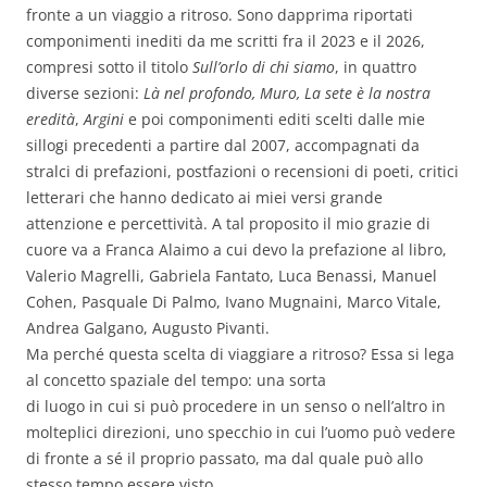
fronte a un viaggio a ritroso. Sono dapprima riportati
componimenti inediti da me scritti fra il 2023 e il 2026,
compresi sotto il titolo
Sull’orlo di chi siamo
, in quattro
diverse sezioni:
Là nel profondo, Muro, La sete è la nostra
eredità
,
Argini
e poi componimenti editi scelti dalle mie
sillogi precedenti a partire dal 2007, accompagnati da
stralci di prefazioni, postfazioni o recensioni di poeti, critici
letterari che hanno dedicato ai miei versi grande
attenzione e percettività. A tal proposito il mio grazie di
cuore va a Franca Alaimo a cui devo la prefazione al libro,
Valerio Magrelli, Gabriela Fantato, Luca Benassi, Manuel
Cohen, Pasquale Di Palmo, Ivano Mugnaini, Marco Vitale,
Andrea Galgano, Augusto Pivanti.
Ma perché questa scelta di viaggiare a ritroso? Essa si lega
al concetto spaziale del tempo: una sorta
di luogo in cui si può procedere in un senso o nell’altro in
molteplici direzioni, uno specchio in cui l’uomo può vedere
di fronte a sé il proprio passato, ma dal quale può allo
stesso tempo essere visto.