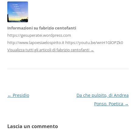
k
Informazioni su fabrizio centofanti
https://gesuperatei.wordpress.com
http://www.lapoesiaelospirito.it https://youtu.be/wnH1GlOPZk0
Visualizza tutti gli articoli di fabrizio centofanti
→
Navigazione
←
Presidio
Da che pulpito, di Andrea
articolo
Ponso. Poetica
→
Lascia un commento