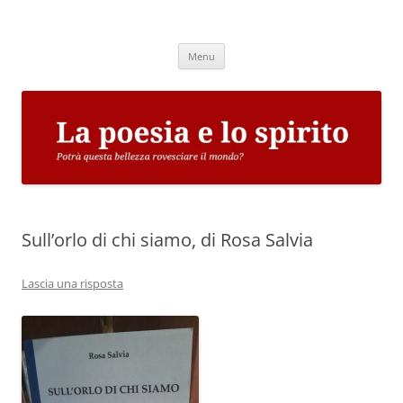
Vai
al
La poesia e lo spirito
contenuto
Potrà questa bellezza rovesciare il mondo?
Menu
Sull’orlo di chi siamo, di Rosa Salvia
Lascia una risposta