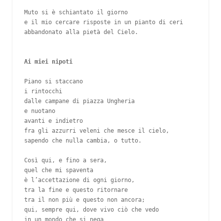
Muto si è schiantato il giorno

e il mio cercare risposte in un pianto di ceri

abbandonato alla pietà del Cielo.     

Piano si staccano

i rintocchi

dalle campane di piazza Ungheria

e nuotano

avanti e indietro

fra gli azzurri veleni che mesce il cielo,

sapendo che nulla cambia, o tutto.

Così qui, e fino a sera,

quel che mi spaventa

è l’accettazione di ogni giorno,

tra la fine e questo ritornare

tra il non più e questo non ancora;

qui, sempre qui, dove vivo ciò che vedo

in un mondo che si nega
