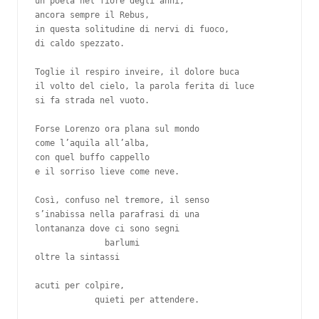
un poeta nel fiore degli anni,

ancora sempre il Rebus,

in questa solitudine di nervi di fuoco,

di caldo spezzato.

Toglie il respiro inveire, il dolore buca

il volto del cielo, la parola ferita di luce

si fa strada nel vuoto.

Forse Lorenzo ora plana sul mondo

come l’aquila all’alba,

con quel buffo cappello

e il sorriso lieve come neve.

Così, confuso nel tremore, il senso

s’inabissa nella parafrasi di una

lontananza dove ci sono segni

              barlumi

oltre la sintassi

acuti per colpire,

            quieti per attendere.
