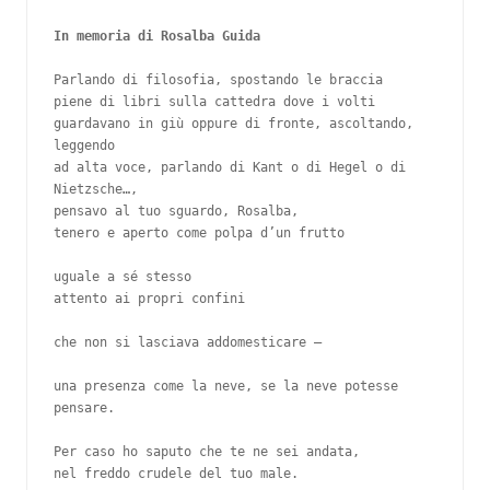
Parlando di filosofia, spostando le braccia

piene di libri sulla cattedra dove i volti

guardavano in giù oppure di fronte, ascoltando,

leggendo

ad alta voce, parlando di Kant o di Hegel o di

Nietzsche…,

pensavo al tuo sguardo, Rosalba,

tenero e aperto come polpa d’un frutto

uguale a sé stesso

attento ai propri confini

che non si lasciava addomesticare –

una presenza come la neve, se la neve potesse

pensare.

Per caso ho saputo che te ne sei andata,

nel freddo crudele del tuo male.
