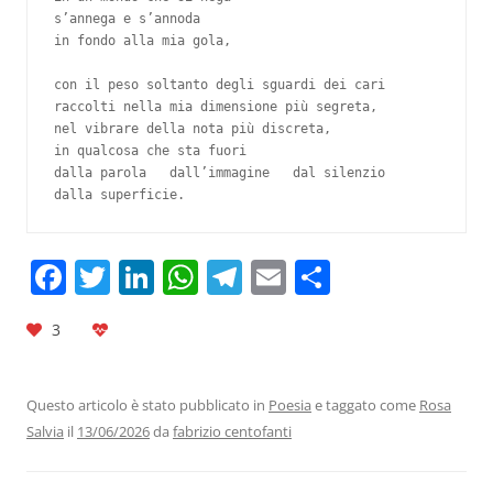
s’annega e s’annoda

in fondo alla mia gola,

con il peso soltanto degli sguardi dei cari

raccolti nella mia dimensione più segreta,

nel vibrare della nota più discreta,

in qualcosa che sta fuori

dalla parola   dall’immagine   dal silenzio

F
T
Li
W
T
E
C
a
w
n
h
el
m
o
3
c
itt
k
at
e
ai
n
e
er
e
s
gr
l
di
b
dI
A
a
vi
Questo articolo è stato pubblicato in
Poesia
e taggato come
Rosa
Salvia
il
13/06/2026
da
fabrizio centofanti
o
n
p
m
di
o
p