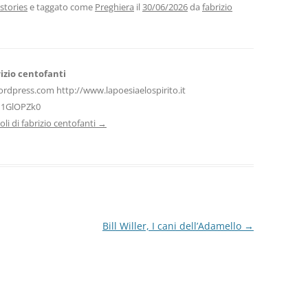
vi
stories
e taggato come
Preghiera
il
30/06/2026
da
fabrizio
di
izio centofanti
ordpress.com http://www.lapoesiaelospirito.it
H1GlOPZk0
icoli di fabrizio centofanti
→
Bill Willer, I cani dell’Adamello
→