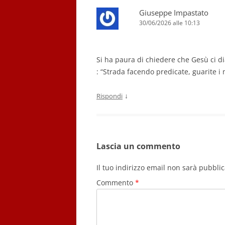
Giuseppe Impastato
30/06/2026 alle 10:13
Si ha paura di chiedere che Gesù ci di
: “Strada facendo predicate, guarite i m
↓
Rispondi
Lascia un commento
Il tuo indirizzo email non sarà pubblic
Commento
*