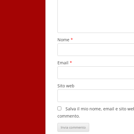
Nome
*
Email
*
Sito web
Salva il mio nome, email e sito w
commento.