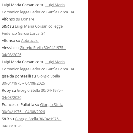
Luigi Maria Corsanico
su
Luigi Maria
Corsanico legge Federico Garcìa Lorca. 34
Alfonso
su
Donare
S&R
su
Luigi Maria Corsanico legge
Federico Garcìa Lorca. 34
Alfonso
su
Abbraccio
Alessia
su
Giorgio Stella 30/04/1975 –
04/08/2026
Luigi Maria Corsanico
su
Luigi Maria
Corsanico legge Federico Garcìa Lorca. 34
giselda pontesilli
su
Giorgio Stella
30/04/1975 – 04/08/2026
Roby
su
Giorgio Stella 30/04/1975 –
04/08/2026
Francesco Pallotta
su
Giorgio Stella
30/04/1975 – 04/08/2026
S&R
su
Giorgio Stella 30/04/1975 –
04/08/2026