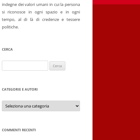
indegne dei valori umani in cui la persona
si riconosce in ogni spazio e in ogni
tempo, al di là di credenze e tessere
politiche.
CERCA
Ricerca
per:
CATEGORIE E AUTORI
Categorie
e
autori
COMMENTI RECENTI