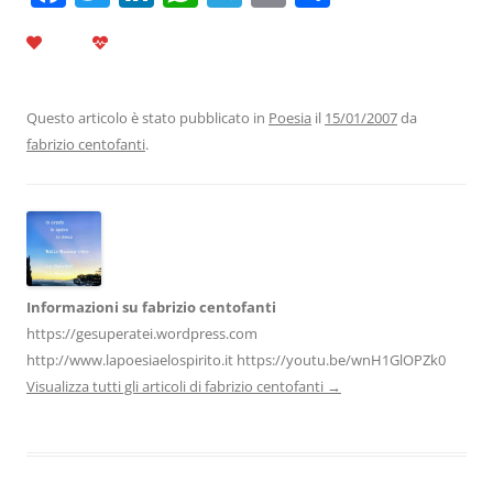
a
w
n
h
el
m
o
c
itt
k
at
e
ai
n
e
er
e
s
gr
l
di
b
dI
A
a
vi
Questo articolo è stato pubblicato in
Poesia
il
15/01/2007
da
fabrizio centofanti
.
o
n
p
m
di
o
p
k
Informazioni su fabrizio centofanti
https://gesuperatei.wordpress.com
http://www.lapoesiaelospirito.it https://youtu.be/wnH1GlOPZk0
Visualizza tutti gli articoli di fabrizio centofanti
→