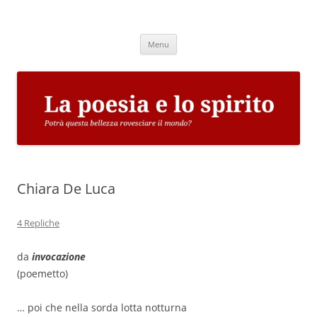
Vai
al
La poesia e lo spirito
contenuto
Potrà questa bellezza rovesciare il mondo?
Menu
Chiara De Luca
4 Repliche
da
invocazione
(poemetto)
… poi che nella sorda lotta notturna