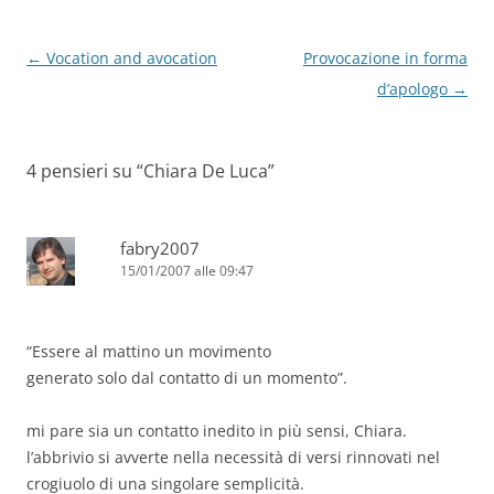
Navigazione
←
Vocation and avocation
Provocazione in forma
articolo
d’apologo
→
4 pensieri su “
Chiara De Luca
”
fabry2007
15/01/2007 alle 09:47
“Essere al mattino un movimento
generato solo dal contatto di un momento”.
mi pare sia un contatto inedito in più sensi, Chiara.
l’abbrivio si avverte nella necessità di versi rinnovati nel
crogiuolo di una singolare semplicità.