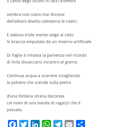
il canto degli uccelli in lacci d’ombra
sembra non siano mai discese
dell’albero divelto sottoterra le radici.
E adesso triste mente volge al cielo
le braccia amputate da un inverno artificiale.
Di foglie è rimasta la parvenza nel ricordo
di linfa disseccarsi incontro al giorno.
Continua acqua a scorrere sciogliendo
la polvere che scende sulla pietra
d’una fontana strana decorata
coi nomi di una banda di ragazzi che è
passata.
F
T
Li
W
T
E
C