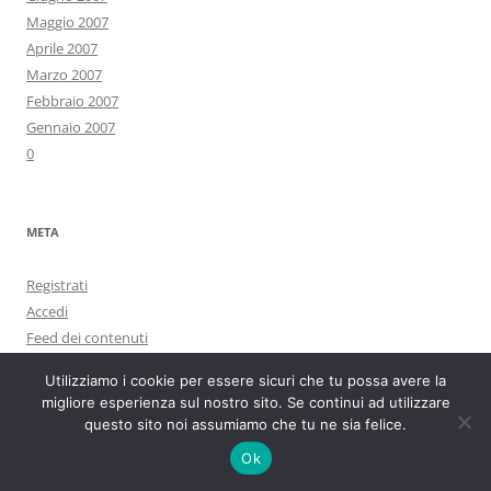
Maggio 2007
Aprile 2007
Marzo 2007
Febbraio 2007
Gennaio 2007
0
META
Registrati
Accedi
Feed dei contenuti
Feed dei commenti
Utilizziamo i cookie per essere sicuri che tu possa avere la
WordPress.org
migliore esperienza sul nostro sito. Se continui ad utilizzare
questo sito noi assumiamo che tu ne sia felice.
Ok
Essere o non essere