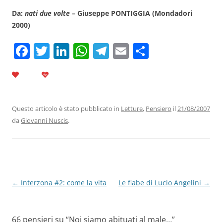
Da:
nati due volte
– Giuseppe PONTIGGIA (Mondadori
2000)
F
T
Li
W
T
E
C
a
w
n
h
el
m
o
c
itt
k
at
e
ai
n
e
er
e
s
gr
l
di
b
dI
A
a
vi
Questo articolo è stato pubblicato in
Letture
,
Pensiero
il
21/08/2007
da
Giovanni Nuscis
.
o
n
p
m
di
o
p
k
Navigazione
←
Interzona #2: come la vita
Le fiabe di Lucio Angelini
→
articolo
66 pensieri su “
Noi siamo abituati al male…
”