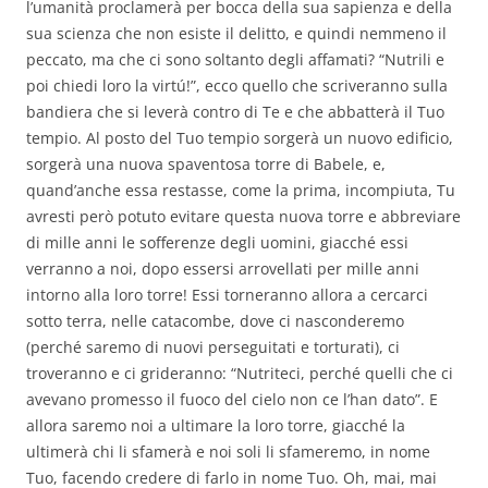
l’umanità proclamerà per bocca della sua sapienza e della
sua scienza che non esiste il delitto, e quindi nemmeno il
peccato, ma che ci sono soltanto degli affamati? “Nutrili e
poi chiedi loro la virtú!”, ecco quello che scriveranno sulla
bandiera che si leverà contro di Te e che abbatterà il Tuo
tempio. Al posto del Tuo tempio sorgerà un nuovo edificio,
sorgerà una nuova spaventosa torre di Babele, e,
quand’anche essa restasse, come la prima, incompiuta, Tu
avresti però potuto evitare questa nuova torre e abbreviare
di mille anni le sofferenze degli uomini, giacché essi
verranno a noi, dopo essersi arrovellati per mille anni
intorno alla loro torre! Essi torneranno allora a cercarci
sotto terra, nelle catacombe, dove ci nasconderemo
(perché saremo di nuovi perseguitati e torturati), ci
troveranno e ci grideranno: “Nutriteci, perché quelli che ci
avevano promesso il fuoco del cielo non ce l’han dato”. E
allora saremo noi a ultimare la loro torre, giacché la
ultimerà chi li sfamerà e noi soli li sfameremo, in nome
Tuo, facendo credere di farlo in nome Tuo. Oh, mai, mai