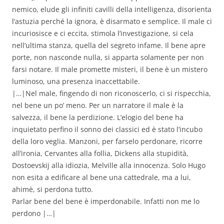
nemico, elude gli infiniti cavilli della intelligenza, disorienta
l’astuzia perché la ignora, è disarmato e semplice. Il male ci
incuriosisce e ci eccita, stimola l’investigazione, si cela
nell’ultima stanza, quella del segreto infame. Il bene apre
porte, non nasconde nulla, si apparta solamente per non
farsi notare. Il male promette misteri, il bene è un mistero
luminoso, una presenza inaccettabile.
|…|Nel male, fingendo di non riconoscerlo, ci si rispecchia,
nel bene un po’ meno. Per un narratore il male è la
salvezza, il bene la perdizione. L’elogio del bene ha
inquietato perfino il sonno dei classici ed è stato l’incubo
della loro veglia. Manzoni, per farselo perdonare, ricorre
all’ironia, Cervantes alla follia, Dickens alla stupidità,
Dostoevskij alla idiozia, Melville alla innocenza. Solo Hugo
non esita a edificare al bene una cattedrale, ma a lui,
ahimè, si perdona tutto.
Parlar bene del bene è imperdonabile. Infatti non me lo
perdono |…|