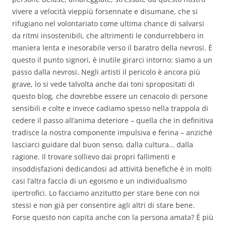
vivere a velocità vieppiù forsennate e disumane, che si
rifugiano nel volontariato come ultima chance di salvarsi
da ritmi insostenibili, che altrimenti le condurrebbero in
maniera lenta e inesorabile verso il baratro della nevrosi. È
questo il punto signori, è inutile girarci intorno: siamo a un
passo dalla nevrosi. Negli artisti il pericolo è ancora più
grave, lo si vede talvolta anche dai toni spropositati di
questo blog, che dovrebbe essere un cenacolo di persone
sensibili e colte e invece cadiamo spesso nella trappola di
cedere il passo all’anima deteriore – quella che in definitiva
tradisce la nostra componente impulsiva e ferina – anziché
lasciarci guidare dal buon senso, dalla cultura… dalla
ragione. Il trovare sollievo dai propri fallimenti e
insoddisfazioni dedicandosi ad attività benefiche è in molti
casi l’altra faccia di un egoismo e un individualismo
ipertrofici. Lo facciamo anzitutto per stare bene con noi
stessi e non già per consentire agli altri di stare bene.
Forse questo non capita anche con la persona amata? È più