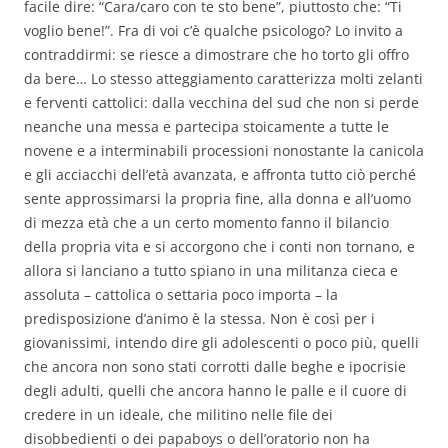
facile dire: “Cara/caro con te sto bene”, piuttosto che: “Ti
voglio bene!”. Fra di voi c’è qualche psicologo? Lo invito a
contraddirmi: se riesce a dimostrare che ho torto gli offro
da bere… Lo stesso atteggiamento caratterizza molti zelanti
e ferventi cattolici: dalla vecchina del sud che non si perde
neanche una messa e partecipa stoicamente a tutte le
novene e a interminabili processioni nonostante la canicola
e gli acciacchi dell’età avanzata, e affronta tutto ciò perché
sente approssimarsi la propria fine, alla donna e all’uomo
di mezza età che a un certo momento fanno il bilancio
della propria vita e si accorgono che i conti non tornano, e
allora si lanciano a tutto spiano in una militanza cieca e
assoluta – cattolica o settaria poco importa – la
predisposizione d’animo è la stessa. Non è così per i
giovanissimi, intendo dire gli adolescenti o poco più, quelli
che ancora non sono stati corrotti dalle beghe e ipocrisie
degli adulti, quelli che ancora hanno le palle e il cuore di
credere in un ideale, che militino nelle file dei
disobbedienti o dei papaboys o dell’oratorio non ha