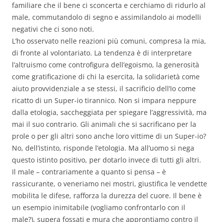
familiare che il bene ci sconcerta e cerchiamo di ridurlo al
male, commutandolo di segno e assimilandolo ai modelli
negativi che ci sono noti.
L’ho osservato nelle reazioni più comuni, compresa la mia,
di fronte al volontariato. La tendenza è di interpretare
l’altruismo come controfigura dell’egoismo, la generosità
come gratificazione di chi la esercita, la solidarietà come
aiuto provvidenziale a se stessi, il sacrificio dell’Io come
ricatto di un Super-io tirannico. Non si impara neppure
dalla etologia, saccheggiata per spiegare l’aggressività, ma
mai il suo contrario. Gli animali che si sacrificano per la
prole o per gli altri sono anche loro vittime di un Super-io?
No, dell’istinto, risponde l’etologia. Ma all’uomo si nega
questo istinto positivo, per dotarlo invece di tutti gli altri.
Il male – contrariamente a quanto si pensa – è
rassicurante, o veneriamo nei mostri, giustifica le vendette
mobilita le difese, rafforza la durezza del cuore. Il bene è
un esempio inimitabile (vogliamo confrontarlo con il
male?), supera fossati e mura che approntiamo contro il