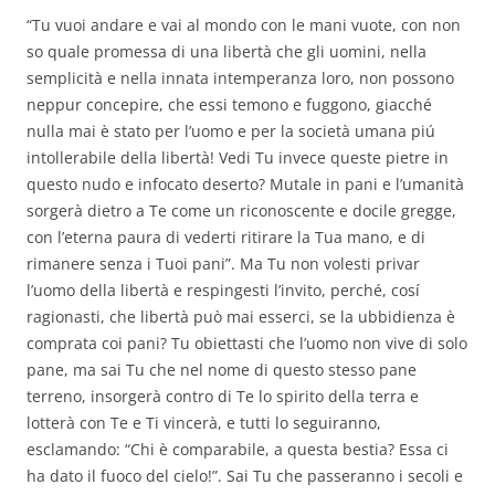
“Tu vuoi andare e vai al mondo con le mani vuote, con non
so quale promessa di una libertà che gli uomini, nella
semplicità e nella innata intemperanza loro, non possono
neppur concepire, che essi temono e fuggono, giacché
nulla mai è stato per l’uomo e per la società umana piú
intollerabile della libertà! Vedi Tu invece queste pietre in
questo nudo e infocato deserto? Mutale in pani e l’umanità
sorgerà dietro a Te come un riconoscente e docile gregge,
con l’eterna paura di vederti ritirare la Tua mano, e di
rimanere senza i Tuoi pani”. Ma Tu non volesti privar
l’uomo della libertà e respingesti l’invito, perché, cosí
ragionasti, che libertà può mai esserci, se la ubbidienza è
comprata coi pani? Tu obiettasti che l’uomo non vive di solo
pane, ma sai Tu che nel nome di questo stesso pane
terreno, insorgerà contro di Te lo spirito della terra e
lotterà con Te e Ti vincerà, e tutti lo seguiranno,
esclamando: “Chi è comparabile, a questa bestia? Essa ci
ha dato il fuoco del cielo!”. Sai Tu che passeranno i secoli e