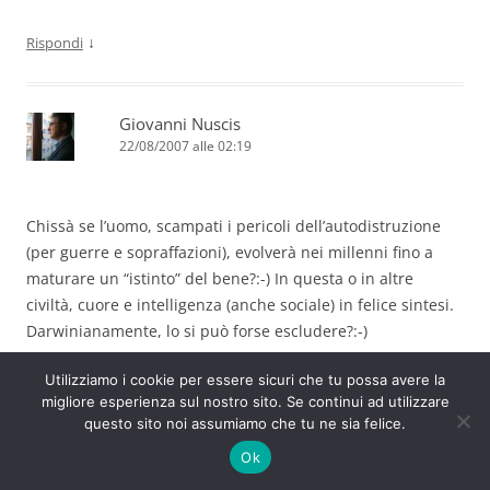
↓
Rispondi
Giovanni Nuscis
22/08/2007 alle 02:19
Chissà se l’uomo, scampati i pericoli dell’autodistruzione
(per guerre e sopraffazioni), evolverà nei millenni fino a
maturare un “istinto” del bene?:-) In questa o in altre
civiltà, cuore e intelligenza (anche sociale) in felice sintesi.
Darwinianamente, lo si può forse escludere?:-)
Utilizziamo i cookie per essere sicuri che tu possa avere la
Grazie per i vostri interventi.
migliore esperienza sul nostro sito. Se continui ad utilizzare
questo sito noi assumiamo che tu ne sia felice.
Giovanni
Ok
(E grato a voi, Gaia e Luca, per le vostre parole di