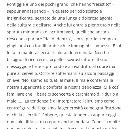
Pontiggia è uno dei pochi grandi che hanno “resistito” –
seppur annaspando – in questo periodo sciatto e
insignificante, segnato da una lunga e dolorosa agonia
della cultura e dell’arte. Anche lui entra a pieno titolo nella
sparuta minoranza di scrittori veri, quelli che ancora
riescono a parlare “dal di dentro”, senza perder tempo a
gingillarsi con inutili arabeschi e immagini sconnesse. E lui
lo fa in maniera secca, risoluta, determinata. Non ha
bisogno di ricorrere a orpelli e sovrastrutture, il suo
messaggio è forte e profondo e arriva dritto al cuore ma
pure al cervello. Occorre soffermarsi su alcuni passaggi
chiave: “Noi siamo abituati al male. Il male conferma la
nostra superiorità o conforta la nostra debolezza. Ci è così
familiare che il bene ci sconcerta e cerchiamo di ridurlo al
male […] La tendenza è di interpretare l’altruismo come
controfigura dell’egoismo, la generosità come gratificazione
di chi la esercita”. Ebbene, questa tendenza appare oggi
non solo diffusa, ma reputo anche fondata. Conosco molte
persone deluse, amareggiate, stressate da questo nostro