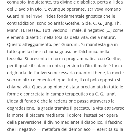
connubio, inquietante, tra divino e diabolico, porta all’idea
del Diavolo in Dio. ‘È ovunque operante’, scriveva Romano
Guardini nel 1964, ‘l’idea fondamentale gnostica che le
contraddizioni sono polarità: Goethe, Gide, C. G. Jung, Th.
Mann, H. Hesse… Tutti vedono il male, il negativo […] come
elementi dialettici nella totalità della vita, della natura’.
Questo atteggiamento, per Guardini, ’si manifesta già in
tutto quello che si chiama gnosi, nell’alchimia, nella
teosofia. Si presenta in forma programmatica con Goethe,
per il quale il satanico entra persino in Dio, il male è forza
originaria dell’universo necessaria quanto il bene, la morte
solo un altro elemento di quel tutto, il cui polo opposto si
chiama vita. Questa opinione è stata proclamata in tutte le
forme e concretata in campo terapeutico da C. G. Jung’.
L’idea di fondo è che la redenzione passa attraverso la
degradazione, la grazia tramite il peccato, la vita attraverso
la morte, il piacere mediante il dolore, l’estasi per opera
della perversione, il divino mediante il diabolico. Il fascino
che il negativo — metafora del demoniaco — esercita sulla