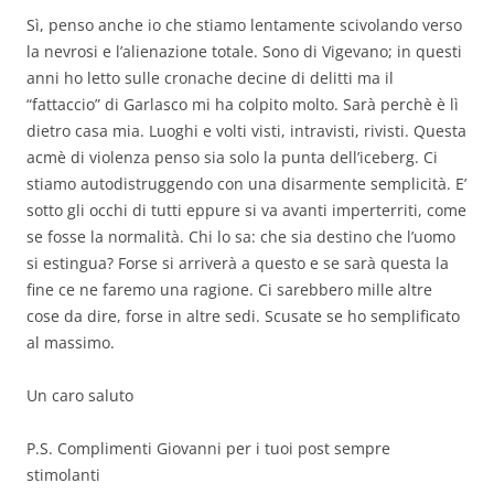
Sì, penso anche io che stiamo lentamente scivolando verso
la nevrosi e l’alienazione totale. Sono di Vigevano; in questi
anni ho letto sulle cronache decine di delitti ma il
“fattaccio” di Garlasco mi ha colpito molto. Sarà perchè è lì
dietro casa mia. Luoghi e volti visti, intravisti, rivisti. Questa
acmè di violenza penso sia solo la punta dell’iceberg. Ci
stiamo autodistruggendo con una disarmente semplicità. E’
sotto gli occhi di tutti eppure si va avanti imperterriti, come
se fosse la normalità. Chi lo sa: che sia destino che l’uomo
si estingua? Forse si arriverà a questo e se sarà questa la
fine ce ne faremo una ragione. Ci sarebbero mille altre
cose da dire, forse in altre sedi. Scusate se ho semplificato
al massimo.
Un caro saluto
P.S. Complimenti Giovanni per i tuoi post sempre
stimolanti