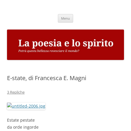
Vai
al
La poesia e lo spirito
contenuto
Potrà questa bellezza rovesciare il mondo?
Menu
E-state, di Francesca E. Magni
3 Repliche
Estate pestate
da orde ingorde