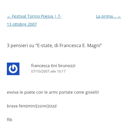
o
p
k
Navigazione
←
Festival Torino Poesia | 7-
La prima…
→
articolo
13 ottobre 2007
3 pensieri su “
E-state, di Francesca E. Magni
”
francesca tini brunozzi
07/10/2007 alle 10:17
evviva le poete con le armi portate come gioielli!
brava fem(mini[ssimi]sta)!
ftb