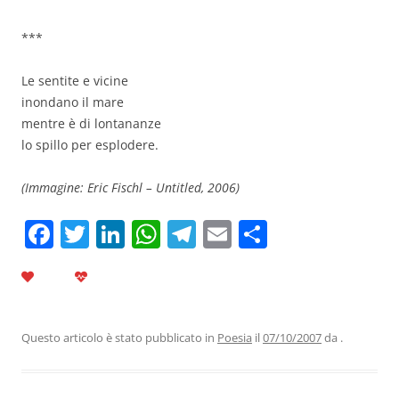
***
Le sentite e vicine
inondano il mare
mentre è di lontananze
lo spillo per esplodere.
(Immagine: Eric Fischl – Untitled, 2006)
F
T
Li
W
T
E
C
a
w
n
h
el
m
o
c
itt
k
at
e
ai
n
e
er
e
s
gr
l
di
b
dI
A
a
vi
Questo articolo è stato pubblicato in
Poesia
il
07/10/2007
da
.
o
n
p
m
di