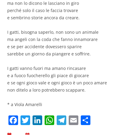
ma non lo dicono le lasciano in giro
perché solo il caso le faccia trovare
e sembrino storie ancora da creare.
I gatti, bisogna saperlo, non sono un animale
ma angeli con la coda che fanno innamorare
e se per accidente dovessero sparire
sarebbe un giorno da piangere e soffrire.
I gatti vanno fuori ma amano rincasare
e a fuoco fuocherello gli piace di giocare
e se ogni gioco vale e ogni gioco è un poco amare
non ditelo a loro potrebbero scappare.
* a Viola Amarelli
F
T
Li
W
T
E
C
a
w
n
h
el
m
o