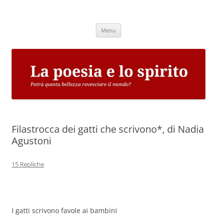
Vai
al
La poesia e lo spirito
contenuto
Potrà questa bellezza rovesciare il mondo?
Menu
Filastrocca dei gatti che scrivono*, di Nadia
Agustoni
15 Repliche
I gatti scrivono favole ai bambini