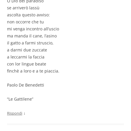
O Dio del paradiso
se arriverò lassù
ascolta questo avviso:
non occorre che tu
mi venga incontro all’uscio
ma manda il cane, l’asino
il gatto a farmi struscio,
a darmi due zuccate
a leccarmi la faccia
con lor lingue beate
finchè a loro e a te piaccia.
Paolo De Benedetti
“Le Gattilene”
↓
Rispondi