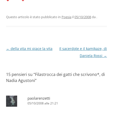
c
itt
k
at
e
ai
n
e
er
e
s
gr
l
di
b
dI
A
a
vi
Questo articolo è stato pubblicato in
Poesia
il
05/10/2008
da
.
o
n
p
m
di
o
p
k
Navigazione
←
della vita mi piace la vita
Il sacerdote e il kamikaze, di
articolo
Daniela Rossi
→
15 pensieri su “
Filastrocca dei gatti che scrivono*, di
Nadia Agustoni
”
paolarenzetti
05/10/2008 alle 21:21