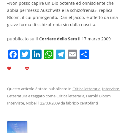
«Non posso capire un Dio potente ed onnisciente che
abbia permesso Auschwitz e la schizofrenia», replica
Bloom, il cui primogenito, Daniel Jacob, è affetto da una
grave forma di schizofrenia sin dalla nascita.
pubblicato su il
Corriere della Sera
il 17 marzo 2009
F
T
Li
W
T
E
C
a
w
n
h
el
m
o
c
itt
k
at
e
ai
n
e
er
e
s
gr
l
di
b
dI
A
a
vi
Questo articolo è stato pubblicato in
Critica letteraria
,
Interviste
,
Letteratura
e taggato come
Critica letteraria
,
Harold Bloom
,
o
n
p
m
di
Interviste
,
Nobel
il
22/03/2009
da
fabrizio centofanti
o
p
k