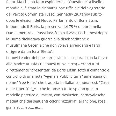
fallo). Ma che ha fatto esplodere la “Questione” a livello
mondiale, è stata la dichiarazione ufficiale del Segretario
del Partito Comunista russo, Gennadiy Ziuganov subito
dopo le elezioni del Nuovo Parlamento di Boris Etsin,
imponendo il Boris, la presenza del 75 % di ebrei nella
Duma, mentre ai Russi lasciò solo il 25%, Pochi mesi dopo
la Duma dichiarava guerra alla disobbeditene e
musulmana Cecenia che non voleva arrendersi e farsi
dirigere da un loro “Eletto”.
I nuovi Leader dei paesi ex sovietici – separati con la forza
alla Madre Russia (100 paesi nuovi circa) – erano tutti
direttamente “presentati” da Boris Eltsin sotto il comando e
controllo di una nota “Agenzia Pubblicitaria” americana di
nome “Free Haus” che tradotta in Italiano suona cosi: “Casa
delle Libertà” ^_^ – che impose a tutto spiano questo
modello patetico di Partito, con rivoluzioni carnevalesche
mediatiche dai seguenti colori: “azzurra”, arancione, rosa,
gialla ecc.. ecc… ecc..