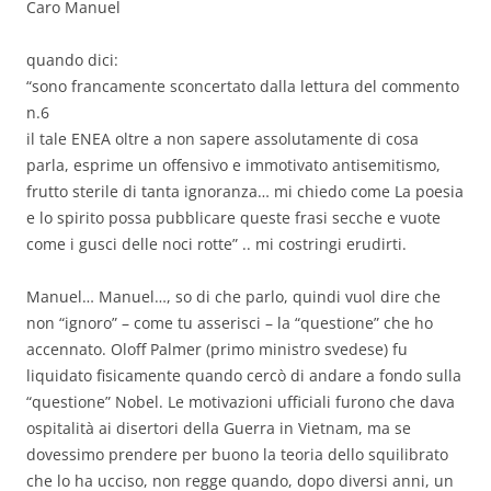
Caro Manuel
quando dici:
“sono francamente sconcertato dalla lettura del commento
n.6
il tale ENEA oltre a non sapere assolutamente di cosa
parla, esprime un offensivo e immotivato antisemitismo,
frutto sterile di tanta ignoranza… mi chiedo come La poesia
e lo spirito possa pubblicare queste frasi secche e vuote
come i gusci delle noci rotte” .. mi costringi erudirti.
Manuel… Manuel…, so di che parlo, quindi vuol dire che
non “ignoro” – come tu asserisci – la “questione” che ho
accennato. Oloff Palmer (primo ministro svedese) fu
liquidato fisicamente quando cercò di andare a fondo sulla
“questione” Nobel. Le motivazioni ufficiali furono che dava
ospitalità ai disertori della Guerra in Vietnam, ma se
dovessimo prendere per buono la teoria dello squilibrato
che lo ha ucciso, non regge quando, dopo diversi anni, un