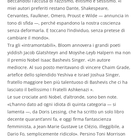
Beccandosi l’accusa di razzismo, elitismo e sessismo. «I
miei autori preferiti restano Dante, Shakespeare,
Cervantes, Faulkner, Omero, Proust e Wilde — annuncia in
tono di sfida —, perché espandono la nostra coscienza
senza deformarla. E toccano l’individuo, senza pretese di
cambiare il mondo».
Tra gli «intramontabili», Bloom annovera i grandi poeti
yiddish Jacob Glatshteyn and Moyshe-Leyb Halpern ma non
il premio Nobel Isaac Bashevis Singer. «Un autore
mediocre. Al suo posto meritavano di vincere Chaim Grade,
artefice dello splendido Yeshiva e Israel Joshua Singer,
fratello maggiore ben più talentuoso di Bashevis che ci ha
lasciato il bellissimo I Fratelli Ashkenazi ».
Le sue crociate anti Nobel, d’altronde, sono ben note.
«L’hanno dato ad ogni idiota di quinta categoria — si
lamenta —, da Doris Lessing, che ha scritto un solo libro
decente quarant’anni fa, e oggi firma fantascienza
femminista, a Jean-Marie Gustave Le Clézio, illeggibile, a
Dario Fo, semplicemente ridicolo». Persino Toni Morrison