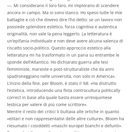
—. Mi considerano il loro faro, mi implorano di scendere
ancora in campo. Ma io sono stanco. Ho speso tutte le mie
battaglie e ciò che dovevo dire l’ho detto: se un lavoro non
possiede splendore estetico, forza cognitiva e autentica
originalità, non vale la pena leggerlo. La letteratura è
un’epifania individuale e non deve avere alcuna valenza di
riscatto socio-politico. Questo approccio estetico alla
letteratura mi ha trasformato in un paria su entrambe le
sponde dell’Atlantico. Ho dichiarato guerra alle tesi
femministe, marxiste e post-strutturaliste che da anni
spadroneggiano nelle università, non solo in America».
L’inizio della fine, per Bloom, è stato il ’68: «Ha distrutto
l’estetica, introducendo una finta controcultura politically
correct in base alla quale basta essere un’esquimese
lesbica per valere di più come scrittore».
Mentre il resto dei critici li buttava alle ortiche in quanto
«elitari e non rappresentativi delle altre culture», Bloom ha
riesumato i cosiddetti «maschi europei bianchi e defunti».