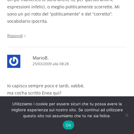
espressioni infelici, o meglio politicamente scorrette. Mi
sono un po’ rotto del “politicamente” e del “corretto”:
vocabolario ipocrita.
↓
Rispondi
MarioB.
25/03/2009 alle 08:28
Io capisco sempre poco e tardi, vabbè,
ma cos’ha scritto Enea qui?
Che c’è dinuovo e sempre un complotto plutogiudaico per
Utilizziamo i cookie per essere sicuri che tu possa avere la
dominare il mondo?
migliore esperienza sul nostro sito. Se continui ad utilizzare
Siamo di nuovo ai Protocolli degli anziani di Sion?
questo sito noi assumiamo che tu ne sia felice.
Maaahhh…
Ok