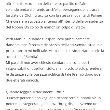
altro ministro (donna) della stesso partito di Palmer
volendo andare a fondo anch’ella, perseguendo le tracce
lasciate da Olof, fu uccisa con la stessa modalità di Palmer.
Che cosa era successo ai tempi all’interno della presidenza
del Nobel? Un colpo di mano? Un colpo di Stato?
Vedi Manuel, quando ti esponi così pubblicamente
dandomi con ferocia e disprezzo dell’Anti-Semita, su quale
presupposto mi bolli tale, visto che sto evidenziando solo la
“questione” Semita?
Mi pare di non aver chiesto condanna alcuna per i
responsabili di quell’omicidio, ma ho voluto solo prendere
le distanze sulla purezza politica di tale Premio dopo quei
due efferati omicidi.
Quando leggo sui documenti ufficiali:
”Queste persone non vogliono riconoscere ai popoli alcun
potere. Lo stegocrate James Warburg disse: “Avremo un
governo mondiale, vi piaccia o no, con la forza o con il