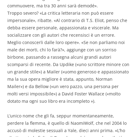
commuovere, ma tra 30 anni sarà demodé».
Troppo severo? «La critica letteraria non può essere
impersonale», ribatte. «Al contrario di T.S. Eliot, penso che
debba essere personale, appassionata e viscerale. Ma
socializzare con gli autori che recensisci è un errore.
Meglio conoscerli dalle loro opere». «Se non parliamo noi
male dei morti, chi lo farà?», aggiunge con un sorriso
birbone, passando a rassegna alcuni grandi autori
scomparsi di recente. Da Updike («uno scrittore minore con
un grande stile») a Mailer («uomo generoso e appassionato
ma la sua opera migliore è stata, appunto, Norman
Mailer») e da Bellow («un vero pazzo, una persona per
molti versi impossibile») a David Foster Wallace («molto
dotato ma ogni suo libro era incompleto »).
L’unico nome che gli fa, seppur momentaneamente,
perdere la flemma, è quello di NaomiWolf, che nel 2004 lo
accusò di molestie sessuali a Yale, dieci anni prima. «L’ho