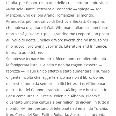
L’Italia, per Bloom, resta una delle culle letterarie più vitali.
«Non solo Dante, Petrarca e Boccaccio — spiega —. Ma
Manzoni, uno dei più grandi romanzieri al mondo.
Pirandello, più innovativo di Cechov e Beckett. Campana,
che poteva diventare il Walt Whitman italiano se non fosse
morto così giovane. E poi il grandissimo Leopardi, un poeta
al livello di Keats, Shelley e Wordsworth che ho incluso nel
mio nuovo libro Living Labyrinth. Literature and Influence,
in uscita ad ottobre».
Se potesse tornare indietro, Bloom non compilerebbe più
la famigerata lista. «La odio e non ha ragion d’essere —
teorizza —. Il suo unico effetto è stato aumentare il numero
di gente incolta che legge l’elenco ma non il libro. Come,
del resto, fanno da sempre i critici letterari ». All’indomani
dell’uscita del Canone, tradotto in 45 lingue e bestseller in
Paesi come Brasile, Grecia, Polonia e Albania, Bloom è
diventato un’icona culturale per milioni di giovani in tutto il
mondo. «Mi tempestano di telefonate ed email da Turchia,
Iran, Corea del Sud, Egitto, Bulgaria, Australia— racconta