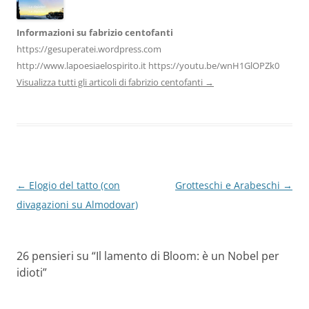
Informazioni su fabrizio centofanti
https://gesuperatei.wordpress.com
http://www.lapoesiaelospirito.it https://youtu.be/wnH1GlOPZk0
Visualizza tutti gli articoli di fabrizio centofanti
→
Navigazione
←
Elogio del tatto (con
Grotteschi e Arabeschi
→
articolo
divagazioni su Almodovar)
26 pensieri su “
Il lamento di Bloom: è un Nobel per
idioti
”