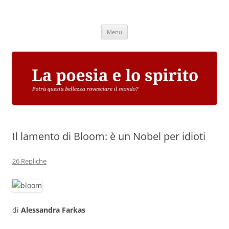
Vai
al
La poesia e lo spirito
contenuto
Potrà questa bellezza rovesciare il mondo?
Menu
Il lamento di Bloom: è un Nobel per idioti
26 Repliche
di
Alessandra Farkas