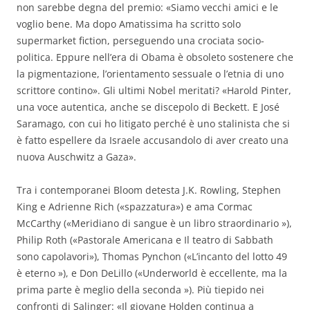
non sarebbe degna del premio: «Siamo vecchi amici e le
voglio bene. Ma dopo Amatissima ha scritto solo
supermarket fiction, perseguendo una crociata socio-
politica. Eppure nell’era di Obama è obsoleto sostenere che
la pigmentazione, l’orientamento sessuale o l’etnia di uno
scrittore contino». Gli ultimi Nobel meritati? «Harold Pinter,
una voce autentica, anche se discepolo di Beckett. E José
Saramago, con cui ho litigato perché è uno stalinista che si
è fatto espellere da Israele accusandolo di aver creato una
nuova Auschwitz a Gaza».
Tra i contemporanei Bloom detesta J.K. Rowling, Stephen
King e Adrienne Rich («spazzatura») e ama Cormac
McCarthy («Meridiano di sangue è un libro straordinario »),
Philip Roth («Pastorale Americana e Il teatro di Sabbath
sono capolavori»), Thomas Pynchon («L’incanto del lotto 49
è eterno »), e Don DeLillo («Underworld è eccellente, ma la
prima parte è meglio della seconda »). Più tiepido nei
confronti di Salinger: «Il giovane Holden continua a