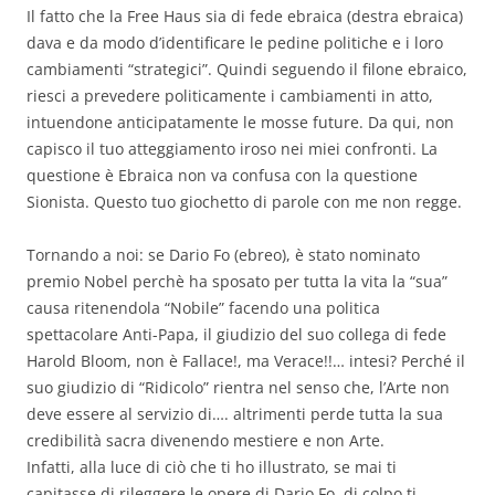
Il fatto che la Free Haus sia di fede ebraica (destra ebraica)
dava e da modo d’identificare le pedine politiche e i loro
cambiamenti “strategici”. Quindi seguendo il filone ebraico,
riesci a prevedere politicamente i cambiamenti in atto,
intuendone anticipatamente le mosse future. Da qui, non
capisco il tuo atteggiamento iroso nei miei confronti. La
questione è Ebraica non va confusa con la questione
Sionista. Questo tuo giochetto di parole con me non regge.
Tornando a noi: se Dario Fo (ebreo), è stato nominato
premio Nobel perchè ha sposato per tutta la vita la “sua”
causa ritenendola “Nobile” facendo una politica
spettacolare Anti-Papa, il giudizio del suo collega di fede
Harold Bloom, non è Fallace!, ma Verace!!… intesi? Perché il
suo giudizio di “Ridicolo” rientra nel senso che, l’Arte non
deve essere al servizio di…. altrimenti perde tutta la sua
credibilità sacra divenendo mestiere e non Arte.
Infatti, alla luce di ciò che ti ho illustrato, se mai ti
capitasse di rileggere le opere di Dario Fo, di colpo ti