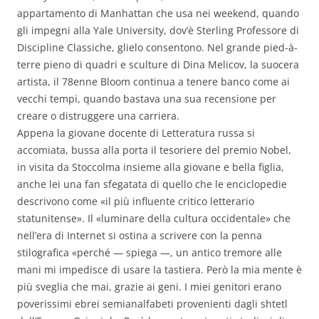
appartamento di Manhattan che usa nei weekend, quando
gli impegni alla Yale University, dov’è Sterling Professore di
Discipline Classiche, glielo consentono. Nel grande pied-à-
terre pieno di quadri e sculture di Dina Melicov, la suocera
artista, il 78enne Bloom continua a tenere banco come ai
vecchi tempi, quando bastava una sua recensione per
creare o distruggere una carriera.
Appena la giovane docente di Letteratura russa si
accomiata, bussa alla porta il tesoriere del premio Nobel,
in visita da Stoccolma insieme alla giovane e bella figlia,
anche lei una fan sfegatata di quello che le enciclopedie
descrivono come «il più influente critico letterario
statunitense». Il «luminare della cultura occidentale» che
nell’era di Internet si ostina a scrivere con la penna
stilografica «perché — spiega —, un antico tremore alle
mani mi impedisce di usare la tastiera. Però la mia mente è
più sveglia che mai, grazie ai geni. I miei genitori erano
poverissimi ebrei semianalfabeti provenienti dagli shtetl