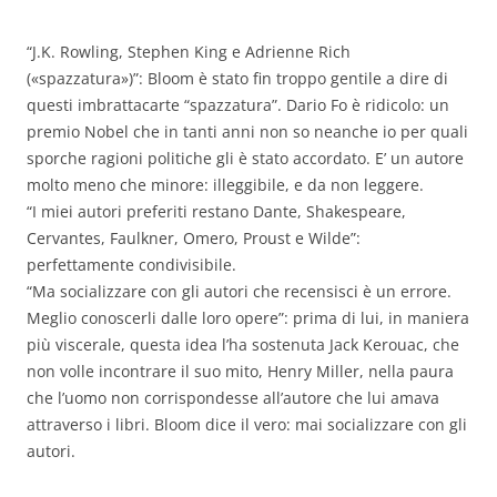
“J.K. Rowling, Stephen King e Adrienne Rich
(«spazzatura»)”: Bloom è stato fin troppo gentile a dire di
questi imbrattacarte “spazzatura”. Dario Fo è ridicolo: un
premio Nobel che in tanti anni non so neanche io per quali
sporche ragioni politiche gli è stato accordato. E’ un autore
molto meno che minore: illeggibile, e da non leggere.
“I miei autori preferiti restano Dante, Shakespeare,
Cervantes, Faulkner, Omero, Proust e Wilde”:
perfettamente condivisibile.
“Ma socializzare con gli autori che recensisci è un errore.
Meglio conoscerli dalle loro opere”: prima di lui, in maniera
più viscerale, questa idea l’ha sostenuta Jack Kerouac, che
non volle incontrare il suo mito, Henry Miller, nella paura
che l’uomo non corrispondesse all’autore che lui amava
attraverso i libri. Bloom dice il vero: mai socializzare con gli
autori.