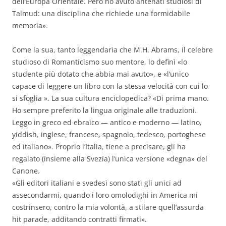
dell’Europa Orientale. Però ho avuto antenati studiosi di
Talmud: una disciplina che richiede una formidabile
memoria».
Come la sua, tanto leggendaria che M.H. Abrams, il celebre
studioso di Romanticismo suo mentore, lo definì «lo
studente più dotato che abbia mai avuto», e «l’unico
capace di leggere un libro con la stessa velocità con cui lo
si sfoglia ». La sua cultura enciclopedica? «Di prima mano.
Ho sempre preferito la lingua originale alle traduzioni.
Leggo in greco ed ebraico — antico e moderno — latino,
yiddish, inglese, francese, spagnolo, tedesco, portoghese
ed italiano». Proprio l’Italia, tiene a precisare, gli ha
regalato (insieme alla Svezia) l’unica versione «degna» del
Canone.
«Gli editori italiani e svedesi sono stati gli unici ad
assecondarmi, quando i loro omolodighi in America mi
costrinsero, contro la mia volontà, a stilare quell’assurda
hit parade, additando contratti firmati».