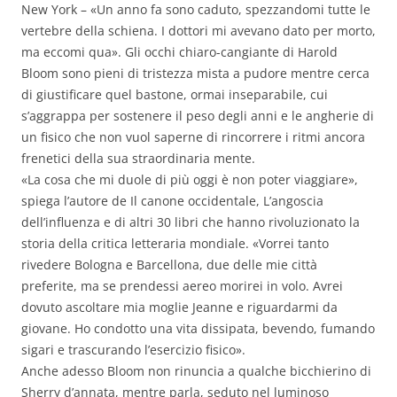
New York – «Un anno fa sono caduto, spezzandomi tutte le
vertebre della schiena. I dottori mi avevano dato per morto,
ma eccomi qua». Gli occhi chiaro-cangiante di Harold
Bloom sono pieni di tristezza mista a pudore mentre cerca
di giustificare quel bastone, ormai inseparabile, cui
s’aggrappa per sostenere il peso degli anni e le angherie di
un fisico che non vuol saperne di rincorrere i ritmi ancora
frenetici della sua straordinaria mente.
«La cosa che mi duole di più oggi è non poter viaggiare»,
spiega l’autore de Il canone occidentale, L’angoscia
dell’influenza e di altri 30 libri che hanno rivoluzionato la
storia della critica letteraria mondiale. «Vorrei tanto
rivedere Bologna e Barcellona, due delle mie città
preferite, ma se prendessi aereo morirei in volo. Avrei
dovuto ascoltare mia moglie Jeanne e riguardarmi da
giovane. Ho condotto una vita dissipata, bevendo, fumando
sigari e trascurando l’esercizio fisico».
Anche adesso Bloom non rinuncia a qualche bicchierino di
Sherry d’annata, mentre parla, seduto nel luminoso