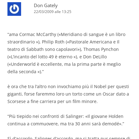
Don Gately
22/03/2009 alle 13:25
“ama Cormac McCarthy («Meridiano di sangue è un libro
straordinario »), Philip Roth («Pastorale Americana e Il
teatro di Sabbath sono capolavori»), Thomas Pynchon
(«L’incanto del lotto 49 è eterno »), e Don DeLillo
(«Underworld è eccellente, ma la prima parte è meglio
della seconda »).”
è ora che tra l’altro non invochiamo più il Nobel per questi
giganti, forse faremmo loro un torto come un Oscar dato a
Scorsese a fine carriera per un film minore.
“Più tiepido nei confronti di Salinger: «Il giovane Holden
continua a commuovere, ma tra 30 anni sarà demodé».”
Sì d’accordo, Salinger d’accordo, ma si tratta pur sempre di