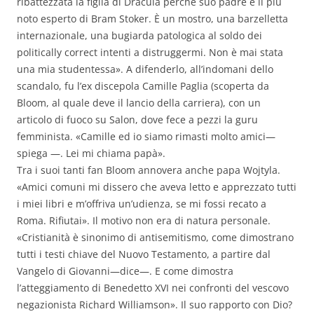
ribattezzata la figlia di Dracula perché suo padre e il più
noto esperto di Bram Stoker. È un mostro, una barzelletta
internazionale, una bugiarda patologica al soldo dei
politically correct intenti a distruggermi. Non è mai stata
una mia studentessa». A difenderlo, all’indomani dello
scandalo, fu l’ex discepola Camille Paglia (scoperta da
Bloom, al quale deve il lancio della carriera), con un
articolo di fuoco su Salon, dove fece a pezzi la guru
femminista. «Camille ed io siamo rimasti molto amici—
spiega —. Lei mi chiama papà».
Tra i suoi tanti fan Bloom annovera anche papa Wojtyla.
«Amici comuni mi dissero che aveva letto e apprezzato tutti
i miei libri e m’offriva un’udienza, se mi fossi recato a
Roma. Rifiutai». Il motivo non era di natura personale.
«Cristianità è sinonimo di antisemitismo, come dimostrano
tutti i testi chiave del Nuovo Testamento, a partire dal
Vangelo di Giovanni—dice—. E come dimostra
l’atteggiamento di Benedetto XVI nei confronti del vescovo
negazionista Richard Williamson». Il suo rapporto con Dio?