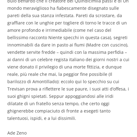
buio beffardo che il creatore dei Quindicimila passi e di Un
mondo meraviglioso ha fiabescamente disegnato sulle
pareti della sua stanza infestata. Pareti da scrostare, da
graffiare con le unghie per togliere di torno le tracce di un
amore profondo e irrimediabile (come nel caso del
bellissimo racconto Niente specchi in questa casa), segreti
innominabili da dare in pasto ai fiumi (Madre con cuscino),
vendette servite fredde – quindi con la massima perfidia –
ai danni di un celebre regista italiano dei giorni nostri a cui
viene donato il privilegio di una morte fittizia, e dunque
reale, più reale che mai, la peggior fine possibile (Il
barilozzo di Amontillado): eccolo qui lo specchio su cui
Trevisan prova a riflettere le sue paure, i suoi atti d’offesa, i
suoi ghigni spietati. Seppur appoggiandosi alle iridi
dilatate di un fratello senza tempo, che certo oggi
ghignerebbe compiaciuto di fronte a esegeti tanto
talentuosi, ispidi, e a lui dissimili.
Ade Zeno