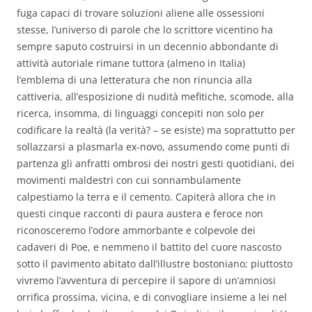
fuga capaci di trovare soluzioni aliene alle ossessioni
stesse, l’universo di parole che lo scrittore vicentino ha
sempre saputo costruirsi in un decennio abbondante di
attività autoriale rimane tuttora (almeno in Italia)
l’emblema di una letteratura che non rinuncia alla
cattiveria, all’esposizione di nudità mefitiche, scomode, alla
ricerca, insomma, di linguaggi concepiti non solo per
codificare la realtà (la verità? – se esiste) ma soprattutto per
sollazzarsi a plasmarla ex-novo, assumendo come punti di
partenza gli anfratti ombrosi dei nostri gesti quotidiani, dei
movimenti maldestri con cui sonnambulamente
calpestiamo la terra e il cemento. Capiterà allora che in
questi cinque racconti di paura austera e feroce non
riconosceremo l’odore ammorbante e colpevole dei
cadaveri di Poe, e nemmeno il battito del cuore nascosto
sotto il pavimento abitato dall’illustre bostoniano; piuttosto
vivremo l’avventura di percepire il sapore di un’amniosi
orrifica prossima, vicina, e di convogliare insieme a lei nel