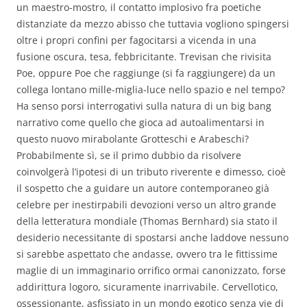
un maestro-mostro, il contatto implosivo fra poetiche
distanziate da mezzo abisso che tuttavia vogliono spingersi
oltre i propri confini per fagocitarsi a vicenda in una
fusione oscura, tesa, febbricitante. Trevisan che rivisita
Poe, oppure Poe che raggiunge (si fa raggiungere) da un
collega lontano mille-miglia-luce nello spazio e nel tempo?
Ha senso porsi interrogativi sulla natura di un big bang
narrativo come quello che gioca ad autoalimentarsi in
questo nuovo mirabolante Grotteschi e Arabeschi?
Probabilmente sì, se il primo dubbio da risolvere
coinvolgerà l’ipotesi di un tributo riverente e dimesso, cioè
il sospetto che a guidare un autore contemporaneo già
celebre per inestirpabili devozioni verso un altro grande
della letteratura mondiale (Thomas Bernhard) sia stato il
desiderio necessitante di spostarsi anche laddove nessuno
si sarebbe aspettato che andasse, ovvero tra le fittissime
maglie di un immaginario orrifico ormai canonizzato, forse
addirittura logoro, sicuramente inarrivabile. Cervellotico,
ossessionante, asfissiato in un mondo egotico senza vie di