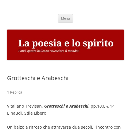
Vai
al
La poesia e lo spirito
contenuto
Potrà questa bellezza rovesciare il mondo?
Menu
Grotteschi e Arabeschi
1 Replica
Vitaliano Trevisan,
Grotteschi e Arabeschi
, pp.100, € 14,
Einaudi, Stile Libero
Un balzo a ritroso che attraversa due secoli, l’incontro con