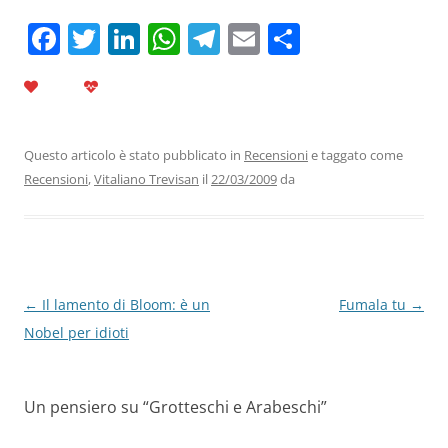
F
T
Li
W
T
E
C
a
w
n
h
el
m
o
c
itt
k
at
e
ai
n
e
er
e
s
gr
l
di
b
dI
A
a
vi
Questo articolo è stato pubblicato in
Recensioni
e taggato come
Recensioni
,
Vitaliano Trevisan
il
22/03/2009
da
o
n
p
m
di
o
p
k
Navigazione
←
Il lamento di Bloom: è un
Fumala tu
→
articolo
Nobel per idioti
Un pensiero su “
Grotteschi e Arabeschi
”