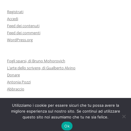
Registrati
Accedi
Feed dei contenuti
Feed dei commenti
WordPress.org
Fogli sparsi, di Bruno Mohorovich
L’arte dello scrivere, di Gualberto Alvino
Donare
Antonia Pozzi
Abbraccio
Utilizziamo i cookie per essere sicuri che tu possa avere la
migliore esperienza sul nostro sito. Se continui ad utilizzare
questo sito noi assumiamo che tu ne sia felice.
Proudly powered by WordPress
Ok