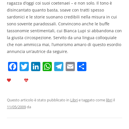
ragazza d’oggi coi suoi coetenaei – e non solo. Il tono è
disincantato quanto basta, soave con tratti spesso
sardonici e le storie suonano credibili nella misura in cui
sono sovente paradossali. Convincono anche le buffe
tassonomie sentimentali, cui Bianca Lupi si abbandona con
la giusta circospezione. Servito da una lingua colloquiale
che non ammicca mai, l’umorismo amaro di questo esordio
annuncia un’autrice da seguire.
F
T
Li
W
T
E
C
a
w
n
h
el
m
o
c
itt
k
at
e
ai
n
e
er
e
s
gr
l
di
b
dI
A
a
vi
Questo articolo è stato pubblicato in
Libri
e taggato come
libri
il
11/05/2009
da
o
n
p
m
di
o
p