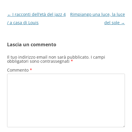
k
Navigazione
←
I racconti dell’età del jazz 4
Rimpiango una luce, la luce
articolo
/ a casa di Louis
del sole
→
Lascia un commento
Il tuo indirizzo email non sarà pubblicato.
I campi
obbligatori sono contrassegnati
*
Commento
*