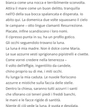
bianca come una nocca e terribilmente sconvolta.
Attira il mare come un buon delitto, tranquilla
nell’O della sua bocca spalancata e disperata. Io
abito qui. La domenica due volte squassano il cielo
le campane – otto lingue clamanti Resurrezione.
Placate, infine scandiscono i loro nomi.
Il cipresso punta in su, ha un profilo gotico.
Gli occhi seguendolo trovano la luna.
La luna è mia madre. Non è dolce come Maria.
Le sue azzurre vesti sprigionano pipistrelli e civette.
Come vorrei credere nella tenerezza –
Il volto dell’effigie, ingentilito da candele,
chino proprio su di me, i miti occhi.
Fu lunga la mia caduta. Le nuvole fioriscono
azzurre e mistiche sulla faccia delle stelle.
Dentro la chiesa, saranno tutti azzurri i santi
che sfiorano coi teneri piedi i freddi banchi,
le mani e le facce rigide di santità.
Niente di ciò vede la luna, è vuota e desolata.