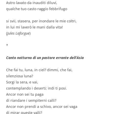
Astro lavato da inauditi diluvi,
qualche tuo casto raggio febbrifugo
si svii, stasera, per inondare le mie coltri,
in lui mi laverò le mani dalla vita!
(
Jules Laforgue
)
*
Canto notturno di un pastore errante dell’Asia
Che fai tu, luna, in ciel? dimmi, che fai,
silenziosa luna?
Sorgi la sera, e vai,
contemplando i deserti; indi ti posi.
Ancor non sei tu paga
di riandare i sempiterni calli?
Ancor non prendi a schivo, ancor sei vaga
di mirar queste valli?