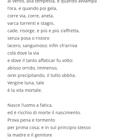
al vento, alla tempesta, e quando avvampa
l’ora, e quando poi gela,
corre via, corre, anela,
varca torrenti e stagni,
cade, risorge, e più e più s’affretta,
senza posa o ristoro
lacero, sanguinoso; infin ch’arriva
colà dove la via
e dove il tanto affaticar fu volto:
abisso orrido, immenso,
ov’ei precipitando, il tutto obblia.
Vergine luna, tale
è la vita mortale.
Nasce l’uomo a fatica,
ed è ríschio di morte il nascimento.
Prova pena e tormento
per prima cosa; e in sul principio stesso
la madre e il genitore