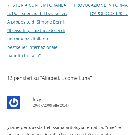
Navigazione
←
STORIA CONTEMPORANEA
PROVOCAZIONE IN FORMA
articolo
n.16: Il silenzio del bestseller.
D’APOLOGO 120
→
A proposito di Simone Berni,
“Il caso Imprimatur. Storia di
un romanzo italiano
bestseller internazionale
bandito in Italia”
13 pensieri su “
Alfabeti, L come Luna
”
lucy
20/07/2009 alle 20:47
grazie per questa bellissima antologia tematica. “mie” le
poesie di leopardi (ehhh, che ci posso fa’?) e s.plath.