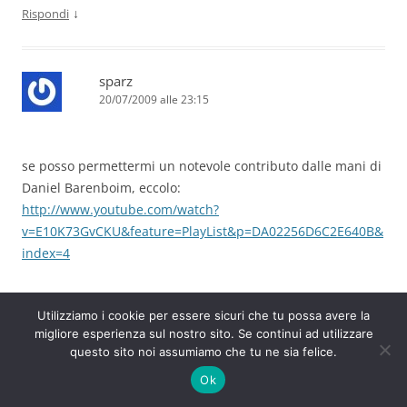
↓
Rispondi
sparz
20/07/2009 alle 23:15
se posso permettermi un notevole contributo dalle mani di
Daniel Barenboim, eccolo:
http://www.youtube.com/watch?
v=E10K73GvCKU&feature=PlayList&p=DA02256D6C2E640B&
index=4
↓
Rispondi
Utilizziamo i cookie per essere sicuri che tu possa avere la
migliore esperienza sul nostro sito. Se continui ad utilizzare
questo sito noi assumiamo che tu ne sia felice.
nadia agustoni
Ok
20/07/2009 alle 23:37