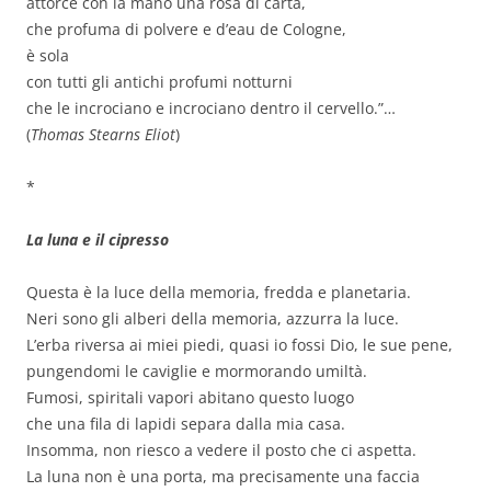
attorce con la mano una rosa di carta,
che profuma di polvere e d’eau de Cologne,
è sola
con tutti gli antichi profumi notturni
che le incrociano e incrociano dentro il cervello.”…
(
Thomas Stearns Eliot
)
*
La luna e il cipresso
Questa è la luce della memoria, fredda e planetaria.
Neri sono gli alberi della memoria, azzurra la luce.
L’erba riversa ai miei piedi, quasi io fossi Dio, le sue pene,
pungendomi le caviglie e mormorando umiltà.
Fumosi, spiritali vapori abitano questo luogo
che una fila di lapidi separa dalla mia casa.
Insomma, non riesco a vedere il posto che ci aspetta.
La luna non è una porta, ma precisamente una faccia