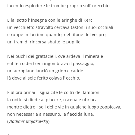
facendo esplodere le trombe proprio sull’ orecchio.
E là, sotto l’ insegna con le aringhe di Kerc,
un vecchietto stravolto cercava tastoni i suoi occhiali
e ruppe in lacrime quando, nel tifone del vespro,
un tram di rincorsa sbatté le pupille.
Nei buchi dei grattacieli, ove ardeva il minerale
e il ferro dei treni ingombrava il passaggio,
un aeroplano lanciò un grido e cadde
là dove al sole ferito colava l’ occhio.
E allora ormai – sgualcite le coltri dei lampioni –
la notte si diede al piacere, oscena e ubriaca,
mentre dietro i soli delle vie in qualche luogo zoppicava,
non necessaria a nessuno, la flaccida luna.
(
Vladimir Majakovskij
)