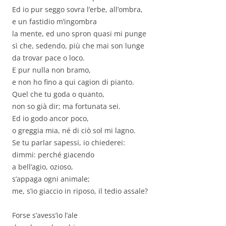
Ed io pur seggo sovra l’erbe, all’ombra,
e un fastidio m’ingombra
la mente, ed uno spron quasi mi punge
sì che, sedendo, più che mai son lunge
da trovar pace o loco.
E pur nulla non bramo,
e non ho fino a qui cagion di pianto.
Quel che tu goda o quanto,
non so già dir; ma fortunata sei.
Ed io godo ancor poco,
o greggia mia, né di ciò sol mi lagno.
Se tu parlar sapessi, io chiederei:
dimmi: perché giacendo
a bell’agio, ozioso,
s’appaga ogni animale;
me, s’io giaccio in riposo, il tedio assale?
Forse s’avess’io l’ale