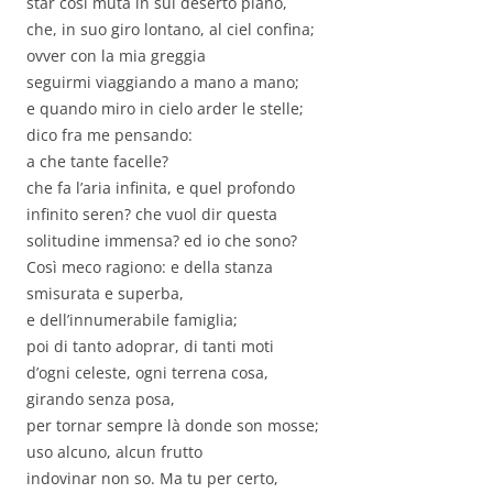
star così muta in sul deserto piano,
che, in suo giro lontano, al ciel confina;
ovver con la mia greggia
seguirmi viaggiando a mano a mano;
e quando miro in cielo arder le stelle;
dico fra me pensando:
a che tante facelle?
che fa l’aria infinita, e quel profondo
infinito seren? che vuol dir questa
solitudine immensa? ed io che sono?
Così meco ragiono: e della stanza
smisurata e superba,
e dell’innumerabile famiglia;
poi di tanto adoprar, di tanti moti
d’ogni celeste, ogni terrena cosa,
girando senza posa,
per tornar sempre là donde son mosse;
uso alcuno, alcun frutto
indovinar non so. Ma tu per certo,