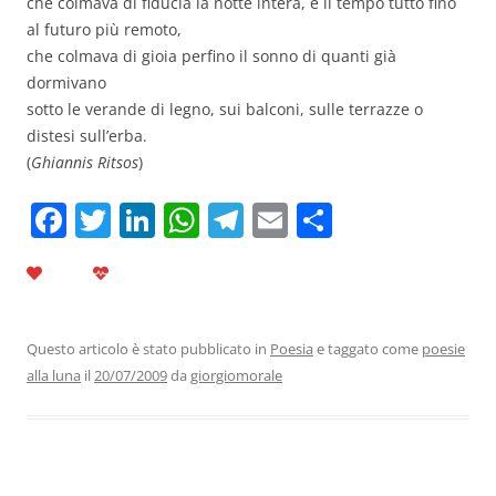
che colmava di fiducia la notte intera, e il tempo tutto fino
al futuro più remoto,
che colmava di gioia perfino il sonno di quanti già
dormivano
sotto le verande di legno, sui balconi, sulle terrazze o
distesi sull’erba.
(
Ghiannis Ritsos
)
F
T
Li
W
T
E
C
a
w
n
h
el
m
o
c
itt
k
at
e
ai
n
e
er
e
s
gr
l
di
b
dI
A
a
vi
Questo articolo è stato pubblicato in
Poesia
e taggato come
poesie
alla luna
il
20/07/2009
da
giorgiomorale
o
n
p
m
di
o
p
k