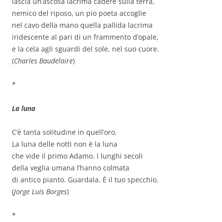
lascia un’ascosa lacrima cadere sulla terra,
nemico del riposo, un pio poeta accoglie
nel cavo della mano quella pallida lacrima
iridescente al pari di un frammento d’opale,
e la cela agli sguardi del sole, nel suo cuore.
(
Charles Baudelaire
)
*
La luna
C’è tanta solitudine in quell’oro.
La luna delle notti non è la luna
che vide il primo Adamo. I lunghi secoli
della veglia umana l’hanno colmata
di antico pianto. Guardala. È il tuo specchio.
(
Jorge Luis Borges
)
*