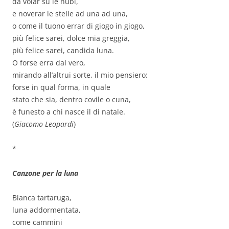
da volar su le nubi,
e noverar le stelle ad una ad una,
o come il tuono errar di giogo in giogo,
più felice sarei, dolce mia greggia,
più felice sarei, candida luna.
O forse erra dal vero,
mirando all’altrui sorte, il mio pensiero:
forse in qual forma, in quale
stato che sia, dentro covile o cuna,
è funesto a chi nasce il dì natale.
(
Giacomo Leopardi
)
*
Canzone per la luna
Bianca tartaruga,
luna addormentata,
come cammini