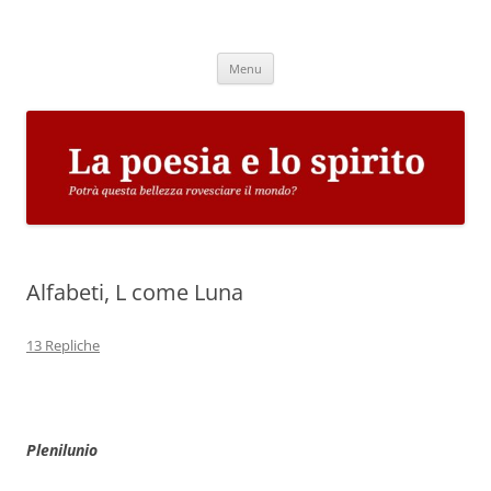
Vai
al
La poesia e lo spirito
contenuto
Potrà questa bellezza rovesciare il mondo?
Menu
Alfabeti, L come Luna
13 Repliche
Plenilunio