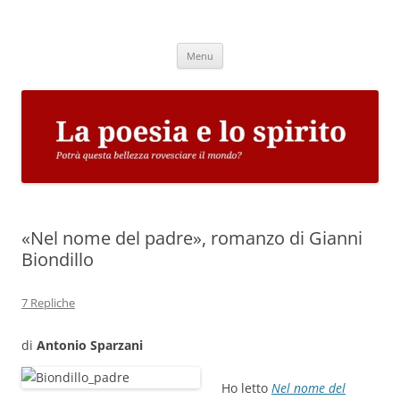
Vai
al
La poesia e lo spirito
contenuto
Potrà questa bellezza rovesciare il mondo?
Menu
«Nel nome del padre», romanzo di Gianni
Biondillo
7 Repliche
di
Antonio Sparzani
Ho letto
Nel nome del