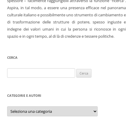
spessore – facilmente raggiungibili attraverso la funzione “ricerca”.
Aspira, in tal modo, a essere una presenza efficace nel panorama
culturale italiano e possibilmente uno strumento di cambiamento e
di trasformazione delle strutture di potere, spesso ingiuste e
indegne dei valori umani in cui la persona si riconosce in ogni
spazio e in ogni tempo, al di là di credenze e tessere politiche.
CERCA
Ricerca
per:
CATEGORIE E AUTORI
Categorie
e
autori