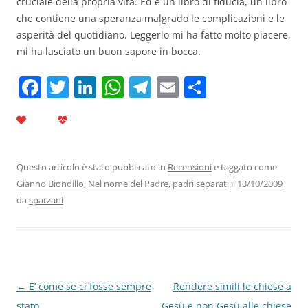
cruciale della propria vita. Ed è un libro di fiducia, un libro
che contiene una speranza malgrado le complicazioni e le
asperità del quotidiano. Leggerlo mi ha fatto molto piacere,
mi ha lasciato un buon sapore in bocca.
F
T
Li
W
T
E
C
a
w
n
h
el
m
o
c
itt
k
at
e
ai
n
e
er
e
s
gr
l
di
b
dI
A
a
vi
Questo articolo è stato pubblicato in
Recensioni
e taggato come
Gianno Biondillo
,
Nel nome del Padre
,
padri separati
il
13/10/2009
o
n
p
m
di
da
sparzani
o
p
k
Navigazione
←
E’ come se ci fosse sempre
Rendere simili le chiese a
articolo
stato
Gesù e non Gesù alle chiese