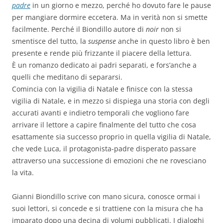
padre
in un giorno e mezzo, perché ho dovuto fare le pause
per mangiare dormire eccetera. Ma in verità non si smette
facilmente. Perché il Biondillo autore di
noir
non si
smentisce del tutto, la
suspense
anche in questo libro è ben
presente e rende più frizzante il piacere della lettura.
È un romanzo dedicato ai padri separati, e fors’anche a
quelli che meditano di separarsi.
Comincia con la vigilia di Natale e finisce con la stessa
vigilia di Natale, e in mezzo si dispiega una storia con degli
accurati avanti e indietro temporali che vogliono fare
arrivare il lettore a capire finalmente del tutto che cosa
esattamente sia successo proprio in quella vigilia di Natale,
che vede Luca, il protagonista-padre disperato passare
attraverso una successione di emozioni che ne rovesciano
la vita.
Gianni Biondillo scrive con mano sicura, conosce ormai i
suoi lettori, si concede e si trattiene con la misura che ha
imparato dopo una decina di volumi pubblicati. I dialoghi