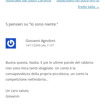
articolo
reportage dal South Carolina
subacqueo nel docu-film di
Fredo Valla
→
5 pensieri su “
Io sono niente.
”
Giovanni Agnoloni
14/11/2009 alle 11:57
Buona questa, Nadia. E poi le ultime parole del rabbino
non sono mica tanto sbagliate. Un conto è la
consapevolezza della propria piccolezza, un conto la
competizione nell’esibirla…
Un caro saluto,
Giovanni