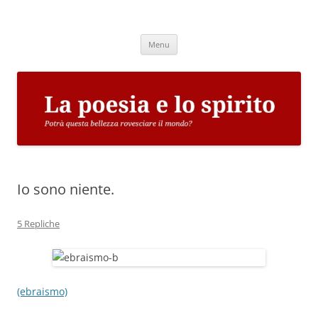
Vai
al
La poesia e lo spirito
contenuto
Potrà questa bellezza rovesciare il mondo?
Menu
Io sono niente.
5 Repliche
(ebraismo)