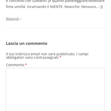
e concordo con Giovanni [e quanto pavoneggiare/ostentare
finta umiltà. Incarnando il NIENTE. Neanche: Nessuno… ;)]
↓
Rispondi
Lascia un commento
Il tuo indirizzo email non sarà pubblicato.
I campi
obbligatori sono contrassegnati
*
Commento
*