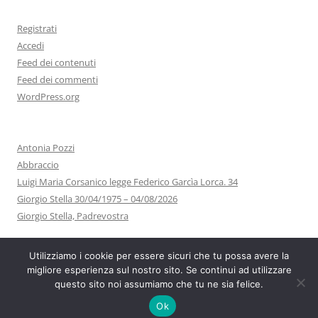
Registrati
Accedi
Feed dei contenuti
Feed dei commenti
WordPress.org
Antonia Pozzi
Abbraccio
Luigi Maria Corsanico legge Federico Garcìa Lorca. 34
Giorgio Stella 30/04/1975 – 04/08/2026
Giorgio Stella, Padrevostra
Utilizziamo i cookie per essere sicuri che tu possa avere la
migliore esperienza sul nostro sito. Se continui ad utilizzare
questo sito noi assumiamo che tu ne sia felice.
Proudly powered by WordPress
Ok