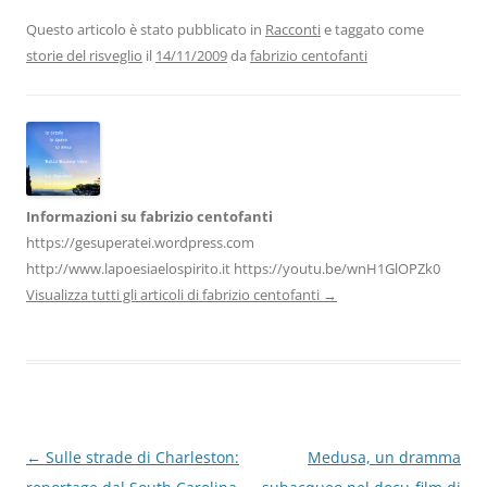
e
er
e
s
gr
l
di
b
dI
A
a
vi
Questo articolo è stato pubblicato in
Racconti
e taggato come
storie del risveglio
il
14/11/2009
da
fabrizio centofanti
o
n
p
m
di
o
p
k
Informazioni su fabrizio centofanti
https://gesuperatei.wordpress.com
http://www.lapoesiaelospirito.it https://youtu.be/wnH1GlOPZk0
Visualizza tutti gli articoli di fabrizio centofanti
→
Navigazione
←
Sulle strade di Charleston:
Medusa, un dramma