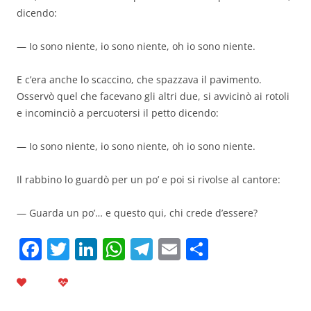
dicendo:
— Io sono niente, io sono niente, oh io sono niente.
E c’era anche lo scaccino, che spazzava il pavimento.
Osservò quel che facevano gli altri due, si avvicinò ai rotoli
e incominciò a percuotersi il petto dicendo:
— Io sono niente, io sono niente, oh io sono niente.
Il rabbino lo guardò per un po’ e poi si rivolse al cantore:
— Guarda un po’… e questo qui, chi crede d’essere?
F
T
Li
W
T
E
C
a
w
n
h
el
m
o
c
itt
k
at
e
ai
n