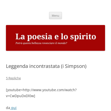
Vai
al
La poesia e lo spirito
contenuto
Potrà questa bellezza rovesciare il mondo?
Menu
Leggenda incontrastata (i Simpson)
5 Repliche
[youtube=http://www.youtube.com/watch?
v=CwDpuDxDl0w]
da
qui