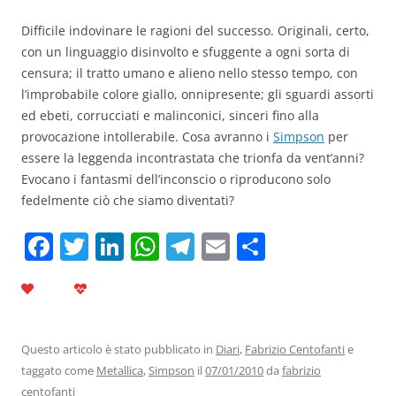
Difficile indovinare le ragioni del successo. Originali, certo,
con un linguaggio disinvolto e sfuggente a ogni sorta di
censura; il tratto umano e alieno nello stesso tempo, con
l’improbabile colore giallo, onnipresente; gli sguardi assorti
ed ebeti, corrucciati e malinconici, sinceri fino alla
provocazione intollerabile. Cosa avranno i
Simpson
per
essere la leggenda incontrastata che trionfa da vent’anni?
Evocano i fantasmi dell’inconscio o riproducono solo
fedelmente ciò che siamo diventati?
F
T
Li
W
T
E
C
a
w
n
h
el
m
o
c
itt
k
at
e
ai
n
e
er
e
s
gr
l
di
b
dI
A
a
vi
Questo articolo è stato pubblicato in
Diari
,
Fabrizio Centofanti
e
taggato come
Metallica
,
Simpson
il
07/01/2010
da
fabrizio
o
n
p
m
di
centofanti