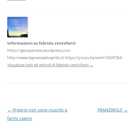
o
p
k
Informazioni su fabrizio centofanti
https://gesuperatei.wordpress.com
http://www.lapoesiaelospirito.it https://youtu.be/wnH1GlOPZk0
Visualizza tutti gli articoli di fabrizio centofanti
→
Navigazione
←
Proprio non sono riuscito a
FRANZWOLF
→
articolo
farmi capire