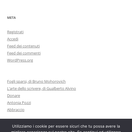
META
Registrati
Accedi
Feed dei contenuti
Feed dei commenti
WordPress.org
Fogli sparsi, di Bruno Mohorovich
L’arte dello scrivere, di Gualberto Alvino
Donare
Antonia Pozzi
Abbraccio
Utilizziamo i cookie per essere sicuri che tu possa avere la