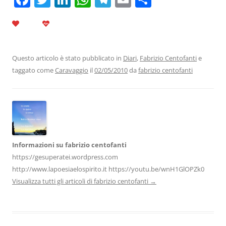
a
w
n
h
el
m
o
c
itt
k
at
e
ai
n
e
er
e
s
gr
l
di
b
dI
A
a
vi
Questo articolo è stato pubblicato in
Diari
,
Fabrizio Centofanti
e
taggato come
Caravaggio
il
02/05/2010
da
fabrizio centofanti
o
n
p
m
di
o
p
k
Informazioni su fabrizio centofanti
https://gesuperatei.wordpress.com
http://www.lapoesiaelospirito.it https://youtu.be/wnH1GlOPZk0
Visualizza tutti gli articoli di fabrizio centofanti
→