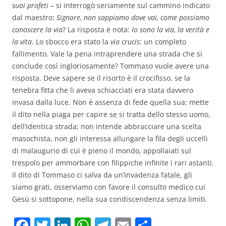
suoi profeti
– si interrogò seriamente sul cammino indicato
dal maestro:
Signore, non sappiamo dove vai, come possiamo
conoscere la via
? La risposta è nota:
Io sono la via, la verità e
la vita
. Lo sbocco era stato la
via crucis
: un completo
fallimento. Vale la pena intraprendere una strada che si
conclude così ingloriosamente? Tommaso vuole avere una
risposta.
Deve sapere se il risorto è il crocifisso, se la
tenebra fitta che li aveva schiacciati era stata davvero
invasa dalla luce. Non è assenza di fede quella sua: mette
il dito nella piaga per capire se si tratta dello stesso uomo,
dell’identica strada; non intende abbracciare una scelta
masochista, non gli interessa allungare la fila degli uccelli
di malaugurio di cui è pieno il mondo, appollaiati sul
trespolo per ammorbare con filippiche infinite i rari astanti.
Il dito di Tommaso ci salva da un’invadenza fatale, gli
siamo grati, osserviamo con favore il consulto medico cui
Gesù si sottopone, nella sua condiscendenza senza limiti.
F
T
Li
W
T
E
C