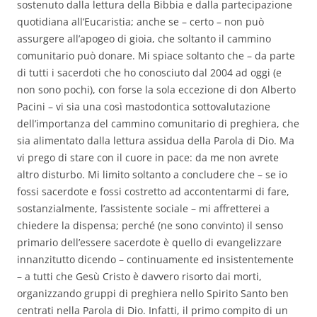
sostenuto dalla lettura della Bibbia e dalla partecipazione
quotidiana all’Eucaristia; anche se – certo – non può
assurgere all’apogeo di gioia, che soltanto il cammino
comunitario può donare. Mi spiace soltanto che – da parte
di tutti i sacerdoti che ho conosciuto dal 2004 ad oggi (e
non sono pochi), con forse la sola eccezione di don Alberto
Pacini – vi sia una così mastodontica sottovalutazione
dell’importanza del cammino comunitario di preghiera, che
sia alimentato dalla lettura assidua della Parola di Dio. Ma
vi prego di stare con il cuore in pace: da me non avrete
altro disturbo. Mi limito soltanto a concludere che – se io
fossi sacerdote e fossi costretto ad accontentarmi di fare,
sostanzialmente, l’assistente sociale – mi affretterei a
chiedere la dispensa; perché (ne sono convinto) il senso
primario dell’essere sacerdote è quello di evangelizzare
innanzitutto dicendo – continuamente ed insistentemente
– a tutti che Gesù Cristo è davvero risorto dai morti,
organizzando gruppi di preghiera nello Spirito Santo ben
centrati nella Parola di Dio. Infatti, il primo compito di un