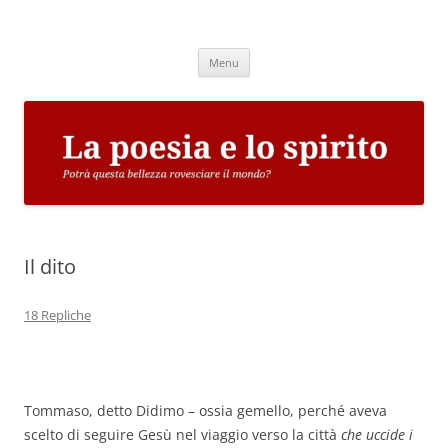
Vai
al
La poesia e lo spirito
contenuto
Potrà questa bellezza rovesciare il mondo?
Menu
Il dito
18 Repliche
Tommaso, detto Didimo – ossia gemello, perché aveva
scelto di seguire Gesù nel viaggio verso la città
che uccide i