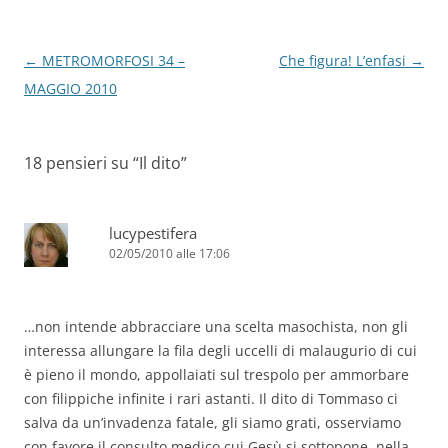
Navigazione
←
METROMORFOSI 34 –
Che figura! L’enfasi
→
articolo
MAGGIO 2010
18 pensieri su “
Il dito
”
lucypestifera
02/05/2010 alle 17:06
…non intende abbracciare una scelta masochista, non gli
interessa allungare la fila degli uccelli di malaugurio di cui
è pieno il mondo, appollaiati sul trespolo per ammorbare
con filippiche infinite i rari astanti. Il dito di Tommaso ci
salva da un’invadenza fatale, gli siamo grati, osserviamo
con favore il consulto medico cui Gesù si sottopone, nella