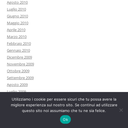
Agosto 2010
Luglio 2010
Giugno 2010
Maggio 2010
Aprile 2010
Marzo 2010
Febbraio 2010
Gennaio 2010
Dicembre 2009
Novembre 2009
Ottobre 2009
Settembre 2009
Agosto 2009
Luglio 2009
Giugno 2009
Utilizziamo i cookie per essere sicuri che tu possa avere la
migliore esperienza sul nostro sito. Se continui ad utilizzare
Maggio 2009
questo sito noi assumiamo che tu ne sia felice.
Aprile 2009
Marzo 2009
Ok
Febbraio 2009