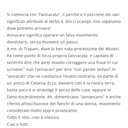
Si comincia con “l’annacata”, il perché e il percome dei vari
significati attribuiti al verbo e, Dio ci scampi, non sappiamo
dove potremo arrivare!
Annacare significa operare un falso movimento,
dondolarsi, senza muovere un passo.
A me, di Trapani, dove la ben nota processione dei Misteri,
ha come punto di forza proprio l’annacata, è capitato di
sentirmi dire che avrei dovuto correggere una frase in cui
scrivevo:” nun t’annacari” per dire “non perder tempo”,in
“annacati” che ne costituisce l’esatto contrario, da parte di
un amico di Catania! Ecco, davvero così è la nostra terra,
basta poco e si stravolge il senso delle cose, eppure io
l’amo visceralmente. Ah, dimenticavo: “annancarsi” è anche
riferito all’oscillazione dei fianchi di una donna, movimento
considerato molto sexy e provocante.
Tutto il reto…non è silenzio.
Ciao a tutti.