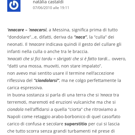
natàlia castaldi
07/06/2010 alle 19:11
‘nnacare – ‘nnacarsi
, a Messina, significa prima di tutto
“dondolare”…e, difatti, deriva da
“naca”
, la “culla” dei
neonati. Il
‘nnacare
indicava quindi il gesto del cullare gli
infanti nella culla o anche tra le braccia.
‘nnacati che si fici tardu = sbrigati che si è fatto tardi…
ovvero,
“datti una mossa, muoviti, non stare impalato”.
non avevo mai sentito usare il termine nell’accezione
riflessiva del
“ciondolarsi”
, ma ne colgo perfettamente la
carica espressiva.
in buona sostanza si parla di una terra che si
‘nnaca
tra
terremoti, maremoti ed eruzioni vulcaniche ma che si
ciondola
nell’affidarsi a quella “ciorta” che ritroviamo a
Napoli come retaggio arabo-borbonico di quel caso/fato
carico di confusa e secolare
superstitio
per cui si lascia
che tutto scorra senza grandi turbamenti né prese di