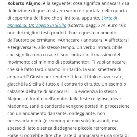
Roberto Alajmo
, è la seguente: cosa significa annacarsi? La
definizione di questo strano verbo è riportata nella quarta
di copertina del libro che si intitola, appunto,
L’arte di
annacarsi. Un viaggio in Sicilia
(
Laterza
, pagg. 274, euro 16):
uno dei migliori testi prodotti fino a questo momento
dall’autore palermitano. «Annacare / annacarsi = affrettarsi
e tergiversare, allo stesso tempo. Un verbo intraducibile
che significa una cosa e il suo contrario. Il massimo del
movimento col minimo di spostamento». Ti vuoi annacare,
che si è fatto tardi? Siamo in ritardo, la vuoi smettere di
annacarti? Giusto per rendere l’idea. Il titolo è azzeccato,
giacché la Sicilia è tutto e il contrario di tutto.
Un esempio
calzante dell’arte di annacarsi – lo evidenzia lo stesso
Alajmo – è fornito nell’ambito delle feste religiose, dove
Madonne, santi e canderole vengono portati in processione
con un andamento danzante, ondeggiante, non
necessariamente (e comunque non solo) in avanti, ma
spesso di lato e senza disdegnare piccole retromarce.
Forse si potrebbe dire che l’arte di annacarsi è una sorta di