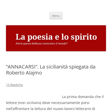
Vai
al
La poesia e lo spirito
contenuto
Potrà questa bellezza rovesciare il mondo?
Menu
“ANNACARSI”. La sicilianità spiegata da
Roberto Alajmo
13 Repliche
La prima domanda che il
lettore (non siciliano) deve necessariamente porsi
nell’affrontare la lettura del nuovo lavoro letterario di