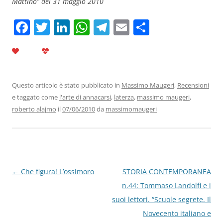
Mattino” del 31 maggio 2010
F
T
Li
W
T
E
C
a
w
n
h
el
m
o
c
itt
k
at
e
ai
n
e
er
e
s
gr
l
di
b
dI
A
a
vi
Questo articolo è stato pubblicato in
Massimo Maugeri
,
Recensioni
e taggato come
l'arte di annacarsi
,
laterza
,
massimo maugeri
,
o
n
p
m
di
roberto alajmo
il
07/06/2010
da
massimomaugeri
o
p
k
Navigazione
←
Che figura! L’ossimoro
STORIA CONTEMPORANEA
articolo
n.44: Tommaso Landolfi e i
suoi lettori. “Scuole segrete. Il
Novecento italiano e